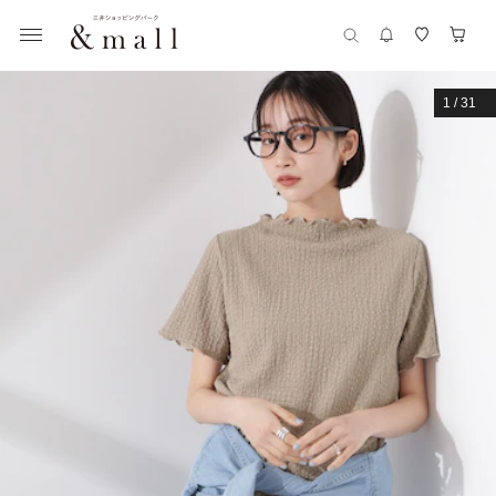
1
/
31