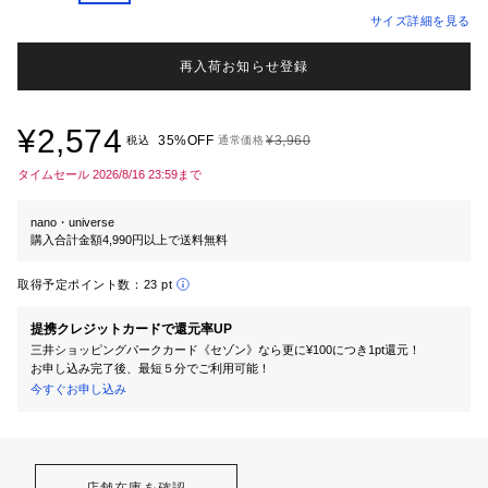
サイズ詳細を見る
再入荷お知らせ登録
¥2,574
35%OFF
¥3,960
税込
通常価格
タイムセール 2026/8/16 23:59まで
nano・universe
購入合計金額4,990円以上で送料無料
取得予定ポイント数：
23 pt
提携クレジットカードで還元率UP
三井ショッピングパークカード《セゾン》なら更に¥100につき1pt還元！
お申し込み完了後、最短５分でご利用可能！
今すぐお申し込み
店舗在庫を確認