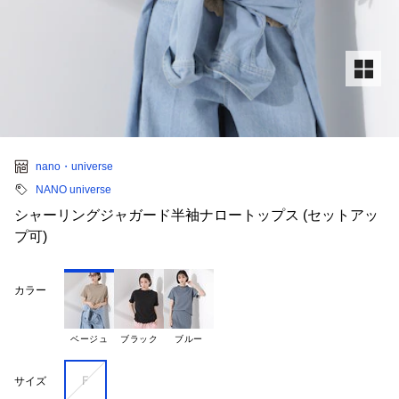
nano・universe
NANO universe
シャーリングジャガード半袖ナロートップス (セットアッ
プ可)
カラー
ベージュ
ブラック
ブルー
Ｆ
サイズ