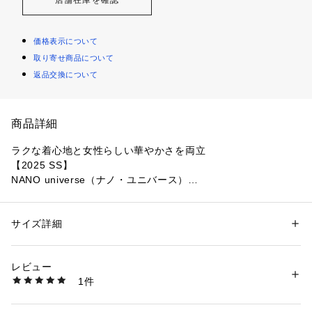
価格表示について
取り寄せ商品について
返品交換について
商品詳細
ラクな着心地と女性らしい華やかさを両立
【2025 SS】
NANO universe（ナノ・ユニバース）
凹凸感のあるジャガード素材がデザイン性を高めてくれるカッ
トトップス。シャーリングジャガードの素材感と衿、袖口、裾
サイズ詳細
性別：
レディース
に施したメローフリルが相まって、ON/OFFで華やぎを演出し
カテゴリー：
ファッション
 ＞ 
トップス
 ＞ 
Tシャツ・カットソー
素材：ポリエステル 98% ポリウレタン 2%
てくれるアイテムです。
生産国：中国製
レビュー
洗濯：手洗い 漂白× アイロン110℃ ドライ× タンブル乾燥× 吊り干し ウェ
1件
■デザイン
ット非常に弱い
※詳しい洗濯方法については、商品の品質表示タグをご覧ください
・衿、袖口、裾に施したメローフリルが華やぎを演出
商品番号：
1530700018609 
（モール）
・シンプルながらも存在感を放つ女性らしいシルエット