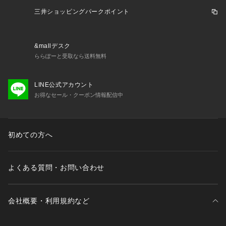
仕様やサイズが異なる場合がございます。予約時は生産の都合
三井ショッピングパークポイント
上、お届け予定時期が前後する場合もございますので、予めご
了承下さい。
※光の当たり具合や撮影環境により色味が異なる場合がござい
ます。正しい色味はスタジオ画像の色味をご参照ください。
&mallデスク
ららぽーと受取なら送料無料
※こちらの商品は、アウトレット店舗での取り扱いになりま
す。直接店舗へお問い合わせの際はアウトレット店舗へお願い
LINE公式アカウント
致します。プロパー店舗での取り扱いはございませんので、ご
お得なセール・クーポン情報配信中
了承ください。
※こちらの商品はナノ・ユニバースオフィシャルサイトでの試
着予約サービスの対象外となりますので、ご了承ください。
初めての方へ
model: H165cm 着用サイズ: FREE
よくある質問・お問い合わせ
会社概要・利用規約など