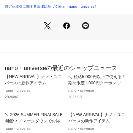
6735124332 （ショップ）
・トップスとしてもインナーとしても着回せるデザイン
特定商取引に関する法律に基づく表示（nano・universe）
・カジュアルにもキレイ目にも着回せる万能アイテム
■素材
・凹凸感のあるシャーリングデザインが施された上品なジャガ
ードカットソー
・伸縮性があり、着心地の良い素材感
・手洗いに対応したウォッシャブル素材
■カラー展開
nano・universeの最近のショップニュース
・ベーシックで合わせやすいブラック、ベージュ
・肌馴染みの良いブルー
【NEW ARRIVAL】ナノ・ユニ
＼ 税込5,000円以上で使える！
バースの新作アイテム
期間限定1,000円クーポン ／
■コーディネート
nano・universe
nano・universe
・カジュアルなボトムにTシャツ感覚で合わせるコーデも素敵
2026/8/7
2026/8/7
・同素材のスカートと合わせてセットアップコーデも◎
■シリーズ
＼ 2026 SUMMER FINALSALE
【NEW ARRIVAL】ナノ・ユニ
・6735130316　シャーリングジャガードカットナロースカー
開催中 ／マークダウンでお得に
バースの新作アイテム
ト (セットアップ可)
ゲット！
nano・universe
nano・universe