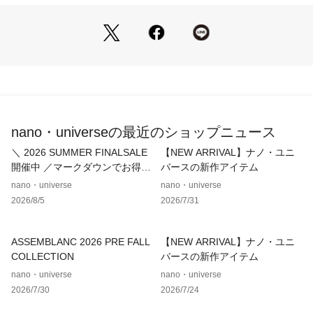
・クリスマスギフトにもおすすめ
■カラー展開
・柔らかく肌馴染みの良いホワイト、薄いピンクの2色展開
■コーディネート
・同シリーズのネックレスと合わせても素敵
■シリーズ
nano・universeの最近のショップニュース
・6694246304　ハートストーンネックレス
＼ 2026 SUMMER FINALSALE
【NEW ARRIVAL】ナノ・ユニ
■サイズ感
開催中 ／マークダウンでお得に
バースの新作アイテム
・甘くなり過ぎず大人見えする小ぶりのモチーフ
ゲット！
nano・universe
nano・universe
2026/8/5
2026/7/31
※サンプルにて撮影、採寸を行う為、実際にお届けする商品と
仕様やサイズが異なる場合がございます。予約時は生産の都合
上、お届け予定時期が前後する場合もございますので、予めご
ASSEMBLANC 2026 PRE FALL
【NEW ARRIVAL】ナノ・ユニ
了承下さい。
COLLECTION
バースの新作アイテム
※光の当たり具合や撮影環境により色味が異なる場合がござい
nano・universe
nano・universe
ます。正しい色味はスタジオ画像の色味をご参照ください。
2026/7/30
2026/7/24
◆お気に入り登録でアイテム情報をゲット◆ 