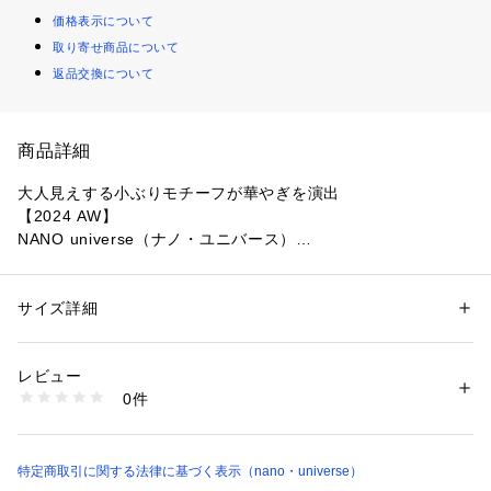
価格表示について
取り寄せ商品について
返品交換について
商品詳細
大人見えする小ぶりモチーフが華やぎを演出
【2024 AW】
NANO universe（ナノ・ユニバース）
シェルでできたハートモチーフが上品に映えるストーンピア
ス。落ち着いた印象で合わせられる小ぶりなモチーフで、ご自
サイズ詳細
性別：
レディース
身へのご褒美にはもちろんプレゼントにもおすすめです。
カテゴリー：
ファッション
 ＞ 
腕時計・アクセサリー
 ＞ 
ピアス
素材：シルバー925, シェル
生産国：日本製
レビュー
■デザイン
洗濯：-
0件
・シェルで仕立てたハートモチーフがワンポイントになるデザ
※詳しい洗濯方法については、商品の品質表示タグをご覧ください
商品番号：
1530700017212 
（モール）
イン
6694245305 （ショップ）
・大人見えする小ぶりなモチーフ
・ご自身へのご褒美に◎
特定商取引に関する法律に基づく表示（nano・universe）