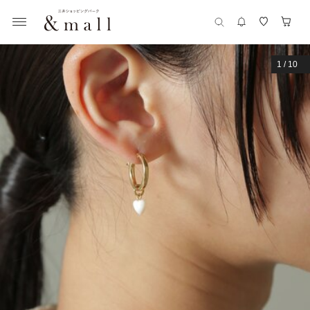
1
/
10