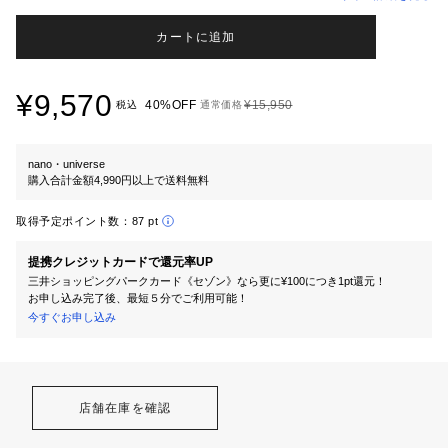
カートに追加
¥9,570
40%OFF
¥15,950
税込
通常価格
nano・universe
購入合計金額4,990円以上で送料無料
取得予定ポイント数：
87 pt
提携クレジットカードで還元率UP
三井ショッピングパークカード《セゾン》なら更に¥100につき1pt還元！
お申し込み完了後、最短５分でご利用可能！
今すぐお申し込み
店舗在庫を確認