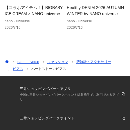
気になるアイテムをお気に入り登録して、あなただけの欲しい
【コラボアイテム！】BIGBABY
Healthy DENIM 2026 AUTUMN
ものリストを作成！
ICE CREAM × NANO universe
WINTER by NANO universe
いち早く特典情報をゲットして、お買い物をよりお楽しみくだ
nano・universe
nano・universe
さい。
2026/7/16
2026/7/16
nanouniverse
ファッション
腕時計・アクセサリー
ピアス
ハートストーンピアス
三井ショッピングパークアプリ
全国の三井ショッピングパークポイント対象施設でご利用できるアプ
リ
三井ショッピングパークポイント