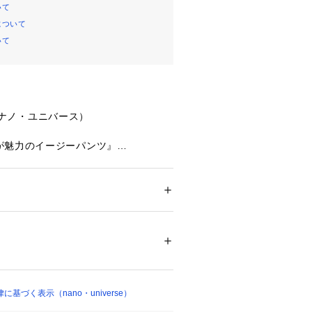
いて
について
いて
se（ナノ・ユニバース）
が魅力のイージーパンツ』
スとテーパードシルエットが魅力のイ
レイめながらストレッチの効いた生地
の良い一着。テーパードが効いた美脚
げているので、合わせるだけでキレイ
ション
 ＞ 
パンツ
 ＞ 
ロングパンツ
8% レーヨン 19% ポリウレタン 3%
くれる優秀アイテムです◎
 漂白× アイロン110℃ ドライ弱い タンブル
ェット非常に弱い
ついては、商品の品質表示タグをご覧くださ
ースとテーパードシルエットが魅力の
13549 
（モール）
ーパードが効いた美脚シルエット
基づく表示（nano・universe）
ョップ）
心地のウエストゴム仕様