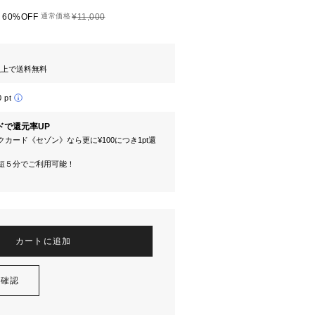
60%OFF
通常価格
¥11,000
円以上で送料無料
0 pt
ドで還元率UP
カード《セゾン》なら更に¥100につき1pt還
短５分でご利用可能！
カートに追加
を確認