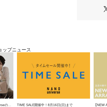
・合わせるだけで
イテム
・オフィスカジュ
―FABRIC―
・ポリエステル×
・ストレッチの効
・洗濯機使用可
■取扱方法
のショップニュース
単独洗いをして下
浸漬はしないで下
さい。ネットを使
さい。アイロンや
合いが変化する可
雨に濡れたり、汗
り、薄い色の衣服
す。予めご了承い
いますようお願い
※サンプルにて撮
erseの別
TIME SALE開催中！8月16日(日)まで
【NEW