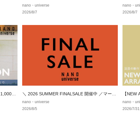
商品と仕様やサイ
テム
nano・universe
nano・uni
は生産の都合上、
2026/8/7
2026/8/7
いますので、予め
【ブラック】model:
LARGE
【チャコール】model
ズ: LARGE
,000円
＼ 2026 SUMMER FINALSALE 開催中 ／マーク
【NEW
ダウンでお得にゲット！
テム
nano・universe
nano・uni
2026/8/5
2026/7/31