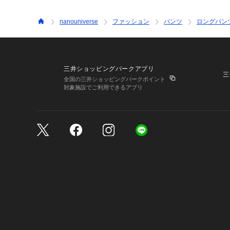
nanouniverse
ファッション
パンツ
ロングパン
三井ショッピングパークアプリ
三
全国の三井ショッピングパークポイント
対象施設でご利用できるアプリ
三井不動産が展開する商
サイトのご利用上の注