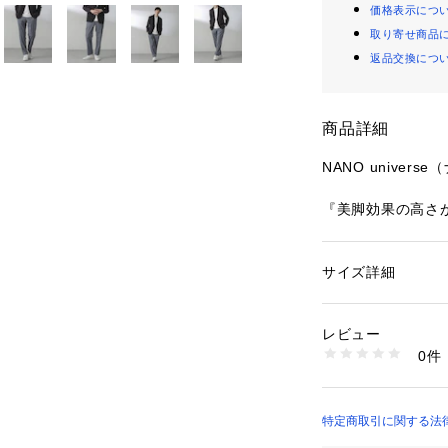
価格表示につ
取り寄せ商品
返品交換につ
商品詳細
NANO univer
『美脚効果の高さ
フロントのクリー
ージーパンツ。キ
を使用した着心地
サイズ詳細
性別：
メンズ
シルエットに仕上
カテゴリー：
ファッ
素材：ポリエステル 7
めな印象に纏めて
生産国：中国製
レビュー
洗濯：30℃非常に弱い
0件
―DETAIL―
乾燥× 吊り干し ウ
※詳しい洗濯方法に
・フロントのクリ
い
イージーパンツ
商品番号：
15307000
・裾に向かってテ
特定商取引に関する法律に
6684127205 （シ
・リラクシーな着