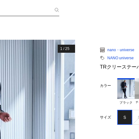
1
/
25
nano・universe
NANO universe
TRクリーステー
カラー
チ
ブラック
Ｓ
サイズ