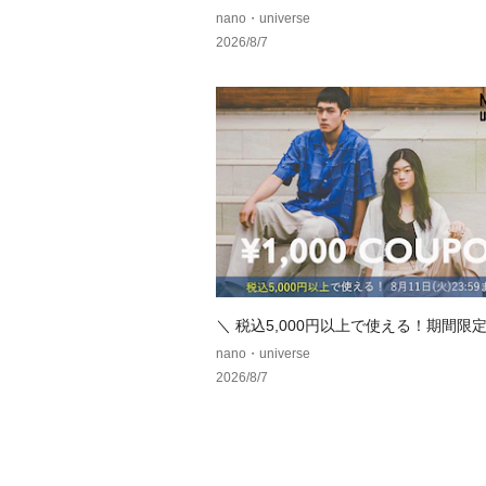
注アイテムをご紹介！
nano・universe
2026/8/7
＼ 税込5,000円以上で使える！期間限定1
クーポン ／
nano・universe
2026/8/7