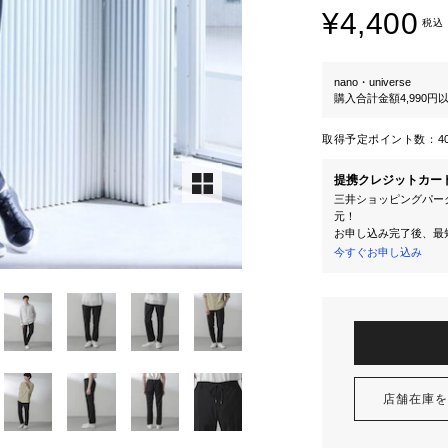
¥4,400
税込
nano・universe
購入合計金額4,990
取得予定ポイント数：
4
提携クレジットカー
三井ショッピングパーク
元！
お申し込み完了後、最
今すぐお申し込み
店舗在庫