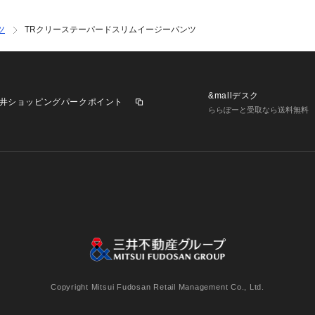
ツ
TRクリーステーパードスリムイージーパンツ
&mallデスク
井ショッピングパークポイント
ららぽーと受取なら送料無料
業施設一覧
三井不動産が展開する商業施設への出店をご検討の方へ
意
個人情報保護方針
個人情報の取り扱いについて
利用者情
Copyright Mitsui Fudosan Retail Management Co., Ltd.