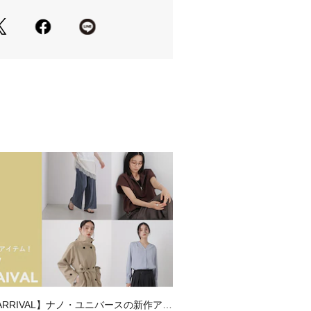
キレイめな印象に纏めてくれる優秀ア
アルやデイリーシーンに重宝
レーヨン素材のキレイめな表面感
いた生地を使用した着心地の良い一着
さい。濡れたままの放置や、長時間の
さい。形をととのえてから干してくだ
用して下さい。あて布を使用してくだ
乾燥時の熱の影響により、色合いや風
能性があります。こちらの商品は水や
による湿気、乾燥状態での摩擦によ
などに色移りする可能性がございま
ただき、ご使用の際にはご注意くださ
致します。
影、採寸を行う為、実際にお届けする
 ARRIVAL】ナノ・ユニバースの新作アイ