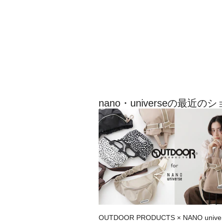
nano・universeの最近
OUTDOOR PRODUCTS × NANO univ