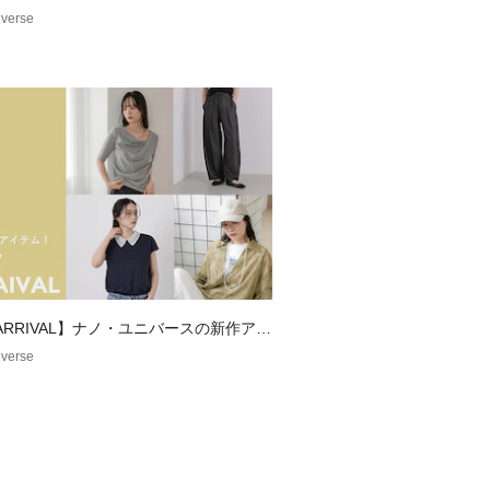
ズが異なる場合がございます。予約時
verse
お届け予定時期が前後する場合もござ
ご了承下さい。
 H186 B88 W73 H92 着用サイズ：
 : H178 B85 W70 H88 着用サイ
 ARRIVAL】ナノ・ユニバースの新作アイ
verse