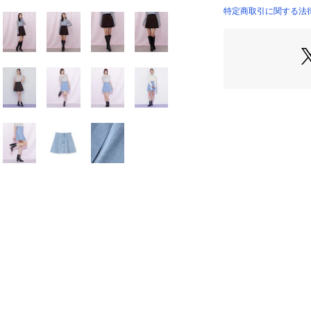
商品の色味は、商
特定商取引に関する法律に基
※詳しい洗濯方法に
い
※商品画像はサン
商品番号：
15300000
変更がある場合が
1256120018 （シ
い。