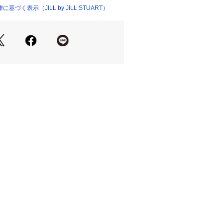
品単品画像をご参照下さい。
づく表示（JILL by JILL STUART）
ついては、商品の品質表示タグをご覧くださ
プルのため、色味やサイズ等の仕様に
07727 
（モール）
ございますので、予めご了承くださ
ョップ）