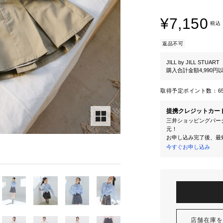
¥7,150
税込
返品不可
JILL by JILL STUART
購入合計金額4,990
取得予定ポイント数：
6
提携クレジットカー
三井ショッピングパーク
元！
お申し込み完了後、最
今すぐお申し込み
店舗在庫