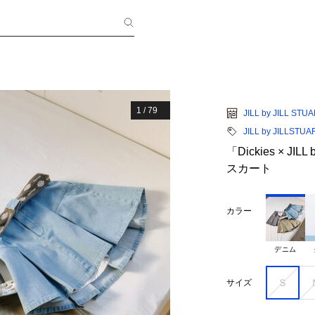
1
/
79
JILL by JILL STU
JILL by JILLSTUA
「Dickies × JI
スカート
カラー
デニム
Ｓ
サイズ