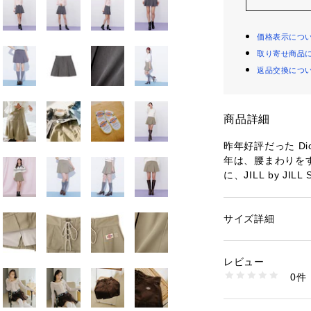
価格表示につ
取り寄せ商品
返品交換につ
商品詳細
昨年好評だった Di
年は、腰まわりを
に、JILL by J
取り入れたデザイ
返して、ディッキ
す。インナーパン
サイズ詳細
性別：
レディース
心地。ディッキーズのブ
カテゴリー：
ファッ
素材：グレーベージュ
UARTのリンクJ
ットン 35%（裏生
レビュー
の関係により、色
テル 80% コットン 
0件
またパソコン・ス
デニム:（表生地）コッ
（別布部分）ポリエステ
製品と画像のカラ
生産国：中国製
了承ください。
洗濯：-