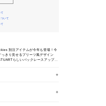
いて
について
いて
ckies 別注アイテムが今年も登場！今
すっきり見せるプリーツ風デザイン
ILL STUARTらしいバックレースアップを
ンです。太幅のウエストベルトを折り
ーズのプリントを見せても着られま
ツ付きなのでミニ丈も安心できる穿き
ランドネームとJILL by JILL ST
ション
 ＞ 
スカート
 ＞ 
ひざ丈スカート
ブラウン:（表生地）ポリエステル 65% コ
刺しゅうがポイントです。※撮影時照明
地）ポリエステル 100%（別布部分）ポリエス
味が違って見える場合がございます。
20%
マートフォンなどの環境により、若干
トン 100%（裏生地）ポリエステル 100%
ル 80% コットン 20%
ーが異なる場合もございます。予めご