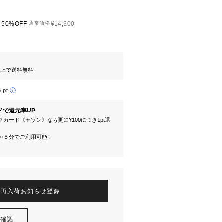
50%OFF
通常価格
¥14,300
円以上で送料無料
5 pt
ドで還元率UP
カード《セゾン》なら更に¥100につき1pt還
短５分でご利用可能！
再入荷お知らせ登録
を確認