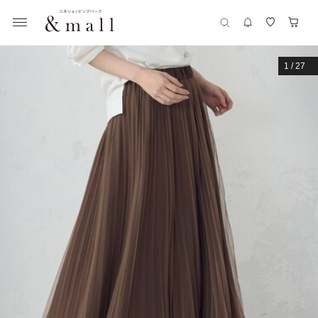
1
/
27