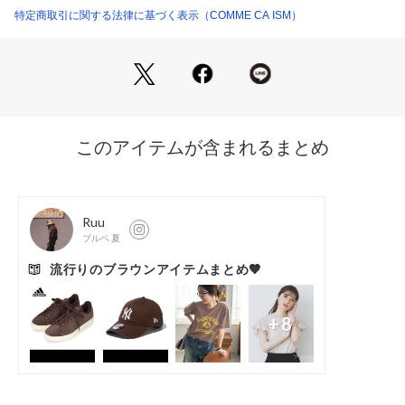
ポリエステルの繊細なチュール素材にプリーツ加工を施しまし
特定商取引に関する法律に基づく表示（COMME CA ISM）
た。
軽く、柔らかな風合いが特徴です。
裏面は、光沢を抑えたキレイ目なサテン素材を使用しました。
……………………
透け感：表地のみあり
厚さ：薄手
伸縮性：あり
光沢感：なし
裏地：あり
洗濯方法：ドライ
……………………