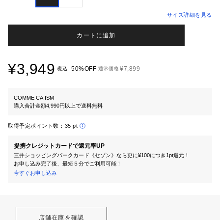
サイズ詳細を見る
カートに追加
¥3,949
50%OFF
¥7,899
税込
通常価格
COMME CA ISM
購入合計金額4,990円以上で送料無料
取得予定ポイント数：
35 pt
提携クレジットカードで還元率UP
三井ショッピングパークカード《セゾン》なら更に¥100につき1pt還元！
お申し込み完了後、最短５分でご利用可能！
今すぐお申し込み
店舗在庫を確認