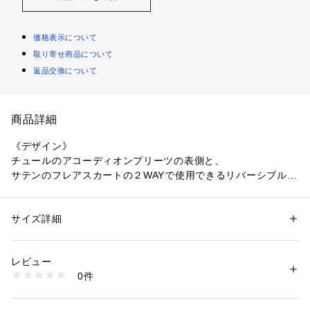
価格表示について
取り寄せ商品について
返品交換について
商品詳細
《デザイン》
チュールのアコーディオンプリーツの表側と、
サテンのフレアスカートの２WAYで使用できるリバーシブルス
カートです。
チュールプリーツスカートは、
きれい目の細めアコーディオンですっきり仕上げました。
サイズ詳細
性別：
レディース
サテンフレアスカートは、裾からチュールプリーツが覗くフェ
カテゴリー：
ファッション
 ＞ 
スカート
 ＞ 
ロング・マキシ丈スカート
素材：表側　ポリエステル100%　裏側　ポリエステル100％
ミニンなデザインです。
生産国：中国
レビュー
ウエストはサテン素材を使いすっきりと仕上げました。
商品番号：
1331200012031 
（モール）
0件
ゴム仕様なのでストレスのない履き心地です。
12-50FK13-205 （ショップ）
《素材》