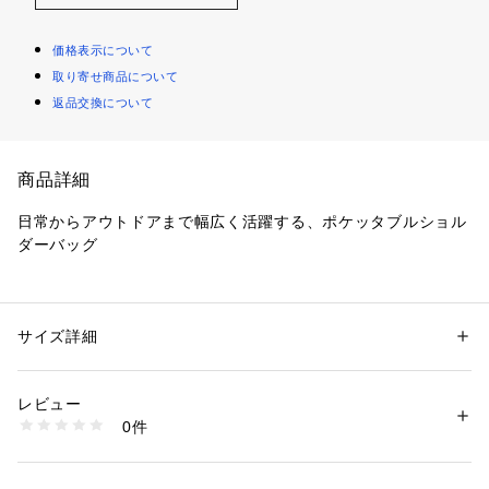
価格表示について
取り寄せ商品について
返品交換について
商品詳細
日常からアウトドアまで幅広く活躍する、ポケッタブルショル
ダーバッグ
オールドアウトドアを彷彿とさせる絶妙なカラーリングで仕上
げた、パッカブル仕様のショルダーバッグです。
本体を折りたたんでフロントの円形ポーチ部分へ収納可能。コ
サイズ詳細
性別：
メンズ
ンパクトに持ち運ぶことができます。
カテゴリー：
バッグ
 ＞ 
ショルダーバッグ
素材：ナイロン100%
パッカブル時の形状は、収納された寝袋をモチーフにデザイ
生産国：中国製
レビュー
ン。ナンガらしい遊び心を感じさせるディテールです。メイン
商品番号：
1290100016537 
（モール）
0件
収納部はファスナー開閉式のため、移動時でも中身が落ちにく
6-0763-2-62-326 （ショップ）
く、安心して使用できます。
旅行やキャンプ、フェスはもちろん、日常使いにも活躍する実