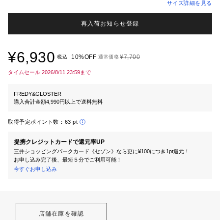
サイズ詳細を見る
再入荷お知らせ登録
¥6,930
10%OFF
¥7,700
税込
通常価格
タイムセール 2026/8/11 23:59まで
FREDY&GLOSTER
購入合計金額4,990円以上で送料無料
取得予定ポイント数：
63 pt
提携クレジットカードで還元率UP
三井ショッピングパークカード《セゾン》なら更に¥100につき1pt還元！
お申し込み完了後、最短５分でご利用可能！
今すぐお申し込み
店舗在庫を確認