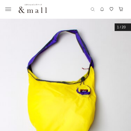
1
/
20