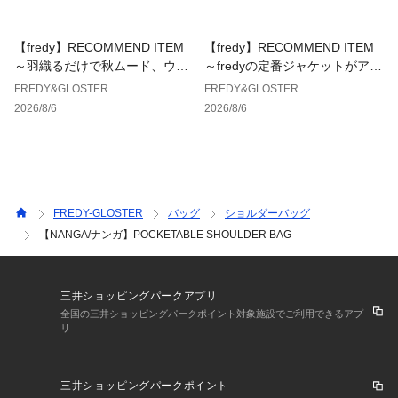
【fredy】RECOMMEND ITEM
【fredy】RECOMMEND ITEM
～羽織るだけで秋ムード、ウエ
～fredyの定番ジャケットがアッ
ストギャザーテーラードシャツ
プデートして登場！～
FREDY&GLOSTER
FREDY&GLOSTER
～
2026/8/6
2026/8/6
FREDY-GLOSTER
バッグ
ショルダーバッグ
【NANGA/ナンガ】POCKETABLE SHOULDER BAG
三井ショッピングパークアプリ
全国の三井ショッピングパークポイント対象施設でご利用できるアプ
リ
三井ショッピングパークポイント