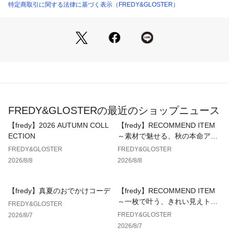
用的なアイテムです。
特定商取引に関する法律に基づく表示（FREDY&GLOSTER）
【NANGA/ナンガ】
ナンガ(NANGA)は日本のアウトドアブランド。滋賀県米原市
の創業77年の国産羽毛商品メーカーで、主にシュラフ(寝袋)や
ジャケット・パンツなど登山アパレルを中心に生産している。
ブランド名はヒマラヤにある8、000メートル級の高峰“ナンガ
パルバット”に由来。
※お取扱い上のご注意
FREDY&GLOSTERの最近のショップニュース
アテンションタグを必ずご確認の上、着用又はお取り扱いくだ
さい。
【fredy】2026 AUTUMN COLL
【fredy】RECOMMEND ITEM
※店頭及び屋外での撮影画像は、光の当たり具合で色味が違っ
ECTION
～素材で魅せる、秋の本命アウ
て見える場合があります。
ター～
FREDY&GLOSTER
FREDY&GLOSTER
※商品画像に関しては出来る限り忠実に表示出来るよう努めて
2026/8/8
2026/8/8
おりますが、お客様がご利用のモニターの設定及び特性によ
り、実際の商品と比較し色味に若干の誤差が生じる場合があり
ます。
【fredy】真夏のおでかけコーデ
【fredy】RECOMMEND ITEM
～一枚で叶う、きれい見えトッ
FREDY&GLOSTER
プス～
FREDY&GLOSTER
2026/8/7
2026/8/7