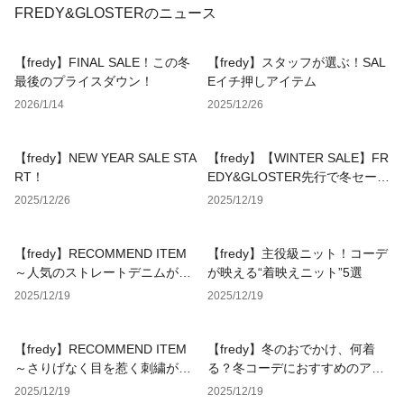
FREDY&GLOSTERのニュース
【fredy】FINAL SALE！この冬
【fredy】スタッフが選ぶ！SAL
最後のプライスダウン！
Eイチ押しアイテム
2026/1/14
2025/12/26
【fredy】NEW YEAR SALE STA
【fredy】【WINTER SALE】FR
RT！
EDY&GLOSTER先行で冬セール
がいよいよスタート!!
2025/12/26
2025/12/19
【fredy】RECOMMEND ITEM
【fredy】主役級ニット！コーデ
～人気のストレートデニムがサ
が映える“着映えニット”5選
イズとカラー展開をアップデー
2025/12/19
2025/12/19
トして再登場～
【fredy】RECOMMEND ITEM
【fredy】冬のおでかけ、何着
～さりげなく目を惹く刺繍がポ
る？冬コーデにおすすめのアイ
イントのメッセージニットカー
テムをPICKUP！
2025/12/19
2025/12/19