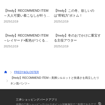
ディガン～
【fredy】RECOMMEND ITEM
【fredy】この冬、欲しいの
～大人可愛い着こなしが叶うハ
は“即戦力”ボトム！
ンド刺繡ハートZIPカーディガ
2025/12/19
2025/12/19
ン～
【fredy】RECOMMEND ITEM
【fredy】冬のおでかけに重宝す
～レイヤード×配色がつくる立
る主役アウター
体感。 さっと着るだけでこなれ
2025/12/19
2025/12/19
るシアーリブロンT～
FREDY&GLOSTER
【fredy】RECOMMEND ITEM～美脚シルエットと快適さを両立したリ
ネン混パンツ～
三井ショッピングパークアプリ
全国の三井ショッピングパークポイント対象施設でご利用できるアプ