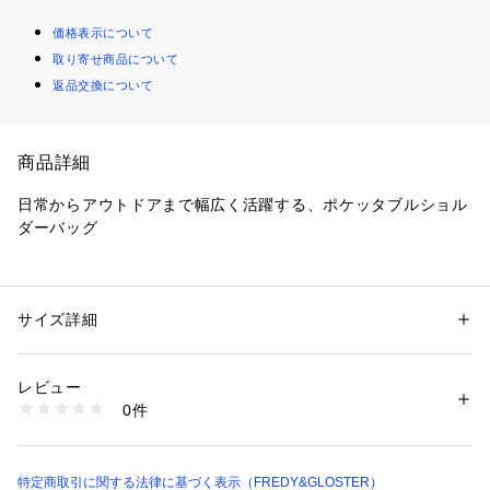
価格表示について
取り寄せ商品について
返品交換について
商品詳細
日常からアウトドアまで幅広く活躍する、ポケッタブルショル
ダーバッグ
オールドアウトドアを彷彿とさせる絶妙なカラーリングで仕上
げた、パッカブル仕様のショルダーバッグです。
本体を折りたたんでフロントの円形ポーチ部分へ収納可能。コ
サイズ詳細
性別：
メンズ
ンパクトに持ち運ぶことができます。
カテゴリー：
バッグ
 ＞ 
ショルダーバッグ
素材：ナイロン100%
パッカブル時の形状は、収納された寝袋をモチーフにデザイ
生産国：中国製
レビュー
ン。ナンガらしい遊び心を感じさせるディテールです。メイン
商品番号：
1290100016537 
（モール）
0件
収納部はファスナー開閉式のため、移動時でも中身が落ちにく
6-0763-2-62-326 （ショップ）
く、安心して使用できます。
旅行やキャンプ、フェスはもちろん、日常使いにも活躍する実
用的なアイテムです。
特定商取引に関する法律に基づく表示（FREDY&GLOSTER）