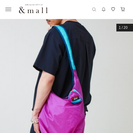
1
/
20