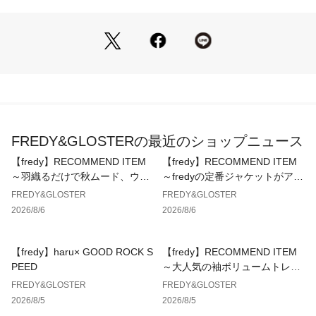
【NANGA/ナンガ】
ナンガ(NANGA)は日本のアウトドアブランド。滋賀県米原市
の創業77年の国産羽毛商品メーカーで、主にシュラフ(寝袋)や
ジャケット・パンツなど登山アパレルを中心に生産している。
ブランド名はヒマラヤにある8、000メートル級の高峰“ナンガ
パルバット”に由来。
※お取扱い上のご注意
FREDY&GLOSTERの最近のショップニュース
アテンションタグを必ずご確認の上、着用又はお取り扱いくだ
さい。
【fredy】RECOMMEND ITEM
【fredy】RECOMMEND ITEM
※店頭及び屋外での撮影画像は、光の当たり具合で色味が違っ
～羽織るだけで秋ムード、ウエ
～fredyの定番ジャケットがアッ
て見える場合があります。
ストギャザーテーラードシャツ
プデートして登場！～
FREDY&GLOSTER
FREDY&GLOSTER
※商品画像に関しては出来る限り忠実に表示出来るよう努めて
～
2026/8/6
2026/8/6
おりますが、お客様がご利用のモニターの設定及び特性によ
り、実際の商品と比較し色味に若干の誤差が生じる場合があり
ます。
【fredy】haru× GOOD ROCK S
【fredy】RECOMMEND ITEM
PEED
～大人気の袖ボリュームトレン
チコートに待望のミドル丈が新
FREDY&GLOSTER
FREDY&GLOSTER
登場！～
2026/8/5
2026/8/5