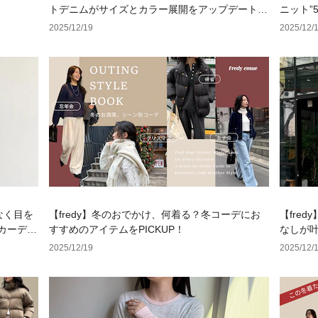
トデニムがサイズとカラー展開をアップデートし
ニット”
て再登場～
2025/12/19
2025/12/
げなく目を
【fredy】冬のおでかけ、何着る？冬コーデにお
【fred
カーディ
すすめのアイテムをPICKUP！
なしが叶
2025/12/19
2025/12/