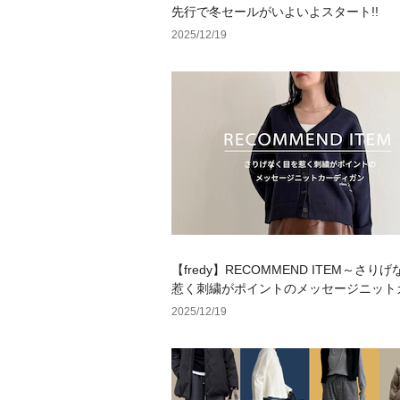
先行で冬セールがいよいよスタート!!
2025/12/19
【fredy】RECOMMEND ITEM～さり
惹く刺繍がポイントのメッセージニット
ガン～
2025/12/19