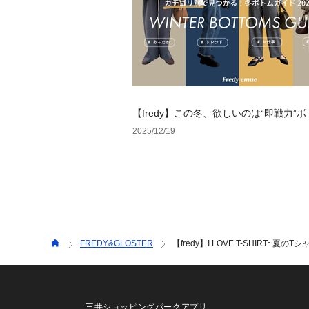
【fredy】この冬、欲しいのは“即戦力”
2025/12/19
FREDY&GLOSTER
【fredy】I LOVE T-SHIRT~夏
三井ショッピングパークアプリ