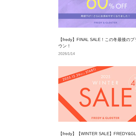
【fredy】FINAL SALE！この冬最後の
ウン！
2026/1/14
【fredy】【WINTER SALE】FREDY&G