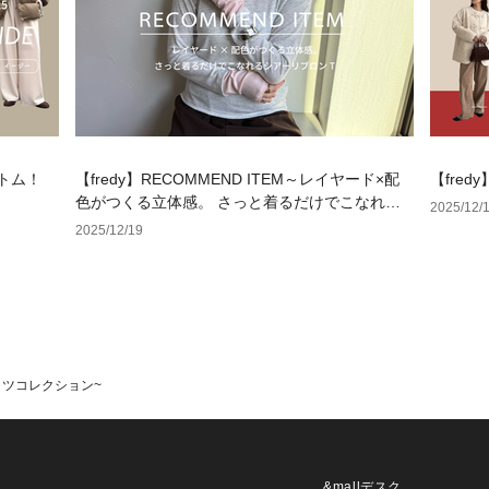
ボトム！
【fredy】RECOMMEND ITEM～レイヤード×配
【fre
色がつくる立体感。 さっと着るだけでこなれる
2025/12/
シアーリブロンT～
2025/12/19
のTシャツコレクション~
&mallデスク