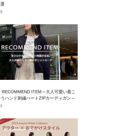
5選
19
y】RECOMMEND ITEM～大人可愛い着こ
うハンド刺繡ハートZIPカーディガン～
19