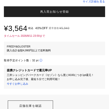
サイズ詳細を見る
再入荷お知らせ登録
¥3,564
40%OFF
¥5,940
税込
通常価格
タイムセール 2026/8/11 23:59まで
FREDY&GLOSTER
購入合計金額4,990円以上で送料無料
取得予定ポイント数：
32 pt
提携クレジットカードで還元率UP
三井ショッピングパークカード《セゾン》なら更に¥100につき1pt還元！
お申し込み完了後、最短５分でご利用可能！
今すぐお申し込み
店舗在庫を確認