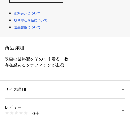
価格表示について
取り寄せ商品について
返品交換について
商品詳細
映画の世界観をそのまま着る一枚
存在感あるグラフィックが主役
■おすすめポイント
・STAR WARSの名シーンを大胆に表現
ライトセーバーの対決やダース・ベイダーなど、印象的なビジ
サイズ詳細
性別：
メンズ
ュアルをフロントに配置。
カテゴリー：
ファッション
 ＞ 
トップス
 ＞ 
Tシャツ・カットソー
素材：綿100%
・1枚でスタイリングが完成する主役T
生産国：中国製
レビュー
シンプルなボトムに合わせるだけでコーデが決まるインパクト
商品番号：
1290100016505 
（モール）
0件
のあるデザイン。
6-0634-2-53-016 （ショップ）
・ヴィンテージライクな雰囲気
ややフェード感のあるカラーとグラフィックで、古着っぽい雰