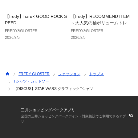
ズ #キャラクターT #プリントT #グラフィックT #ユニセック
ス #ストリート #大人カジュアル #夏コーデ #古着風
【fredy】haru× GOOD ROCK S
【fredy】RECOMMEND ITEM
PEED
～大人気の袖ボリュームトレン
【DISCUS ATHLETIC/ディスカス アスレチック】
チコートに待望のミドル丈が新
FREDY&GLOSTER
FREDY&GLOSTER
”伝統”力強さ”スポーツ”をテーマとしたスポーツアクティブウ
登場！～
2026/8/5
2026/8/5
ェアブランドとして、1973年アメリカで誕生。
1980年代、米国民から絶大な支持をされアメカジブームでス
ウェットが一大ブームを巻き起こし、その飾らぬシンプルなデ
ザインと機能性をそのままに、現在までマイナーチェンジをし
ながら時代に合ったベーシックスウェットを発信し続けていま
す。
FREDY-GLOSTER
ファッション
トップス
Tシャツ・カットソー
※お取扱い上のご注意
【DISCUS】STAR WARS グラフィックTシャツ
アテンションタグを必ずご確認の上、着用又はお取り扱いくだ
さい。
※店頭及び屋外での撮影画像は、光の当たり具合で色味が違っ
て見える場合があります。
三井ショッピングパークアプリ
※商品画像に関しては出来る限り忠実に表示出来るよう努めて
全国の三井ショッピングパークポイント対象施設でご利用できるアプ
リ
おりますが、お客様がご利用のモニターの設定及び特性によ
り、実際の商品と比較し色味に若干の誤差が生じる場合があり
ます。