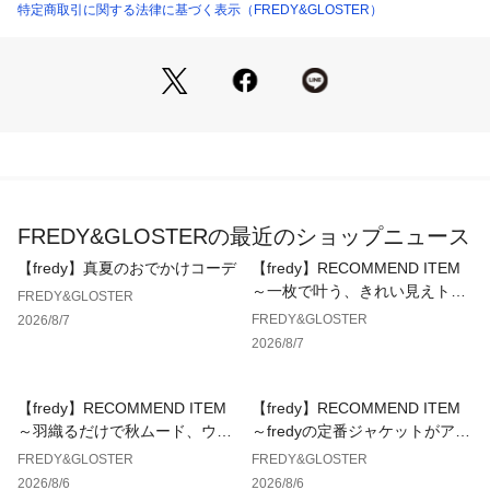
囲気も楽しめる。
特定商取引に関する法律に基づく表示（FREDY&GLOSTER）
・落ち着いたカラーで着やすい
ダークトーンベースなので派手すぎず、大人でも取り入れやす
い仕上がり。
・ゆったりシルエット
リラックス感のあるサイズで、今っぽいバランスで着用可能。
・ユニセックス対応
男女問わず着用でき、ストリートにもカジュアルにもハマる万
能アイテム。
FREDY&GLOSTERの最近のショップニュース
■おすすめスタイリング
1 王道ストリート
【fredy】真夏のおでかけコーデ
【fredy】RECOMMEND ITEM
ワイドデニムやカーゴパンツと合わせて、グラフィックを主役
～一枚で叶う、きれい見えトッ
FREDY&GLOSTER
にしたスタイル。
プス～
FREDY&GLOSTER
2026/8/7
2 大人カジュアル
2026/8/7
黒スラックスやレザーシューズで、キャラTをあえてきれいめ
に。
3 夏のラフスタイル
【fredy】RECOMMEND ITEM
【fredy】RECOMMEND ITEM
ナイロンショーツ＋サンダルで、抜け感あるリラックスコーデ
～羽織るだけで秋ムード、ウエ
～fredyの定番ジャケットがアッ
に。
ストギャザーテーラードシャツ
プデートして登場！～
FREDY&GLOSTER
FREDY&GLOSTER
～
2026/8/6
2026/8/6
#FREDY＆GLOSTER #DISCUS #STARWARS #スターウォー