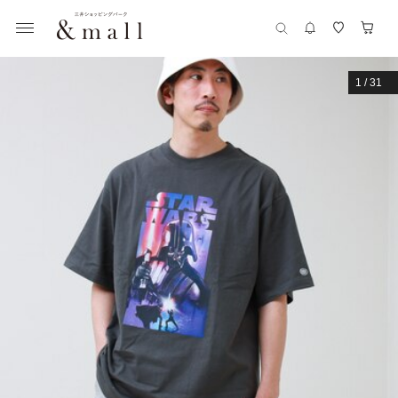
1
/
31