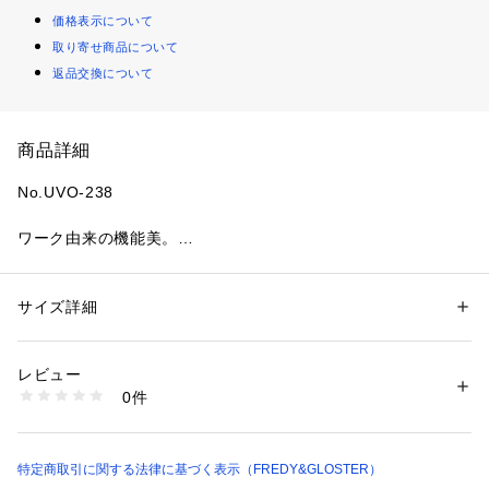
価格表示について
取り寄せ商品について
返品交換について
商品詳細
No.UVO-238
ワーク由来の機能美。
身に着けるバッグという新提案。
■おすすめポイント
サイズ詳細
性別：
メンズ
・軽量かつ耐久性に優れたリップストップ素材を使用
カテゴリー：
バッグ
 ＞ 
ショルダーバッグ
素材：ナイロン
・破れに強く、デイリー使いに最適
生産国：中国製
レビュー
・エプロンのように身体に沿う独特なフォルム
商品番号：
1290100016321 
（モール）
0件
・メインポケット＋フロントポケットの使いやすい収納設計
6-0730-9-62-360 （ショップ）
・ファスナー仕様で中身が見えず安心
・カラビナ付きで鍵や小物の装着が可能
・ブランドアイコンのオレンジタグがアクセントに
特定商取引に関する法律に基づく表示（FREDY&GLOSTER）