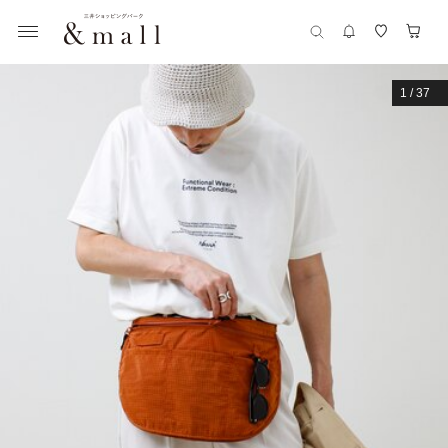
1
/
37