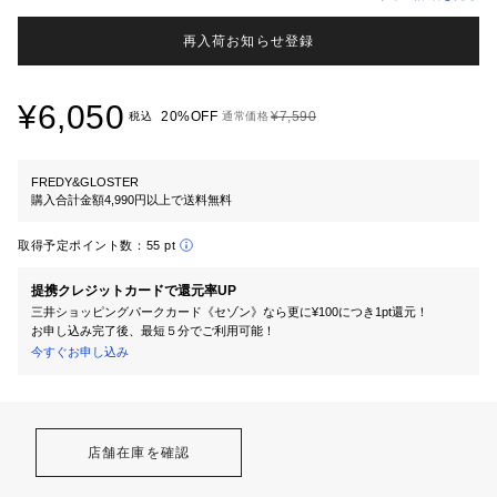
再入荷お知らせ登録
¥6,050
20%OFF
¥7,590
税込
通常価格
FREDY&GLOSTER
購入合計金額4,990円以上で送料無料
取得予定ポイント数：
55 pt
提携クレジットカードで還元率UP
三井ショッピングパークカード《セゾン》なら更に¥100につき1pt還元！
お申し込み完了後、最短５分でご利用可能！
今すぐお申し込み
店舗在庫を確認