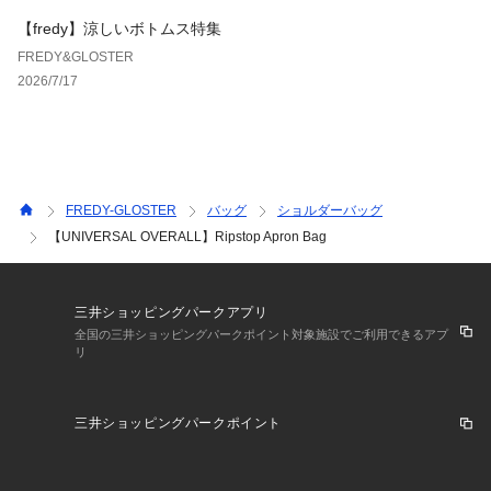
1924年に創業したアメリカ、シカゴのワークウェアブラン
【fredy】涼しいボトムス特集
ド。
FREDY&GLOSTER
ハードでリーズナブルなアイテムを、ほぼ1世紀近くに渡り拘
2026/7/17
って追求し続けている。
現在でも、アメリカでは数少ないリアルワークウエアとして、
多くのワーカーたちに支持されている。
中でも、定番のコットン100%のワークパンツやカバーオー
ル、ショップコートは、古き良きアメリカのワークウェアを愛
好する日本のファンたちからも愛されているロングセラーアイ
FREDY-GLOSTER
バッグ
ショルダーバッグ
テムである。
【UNIVERSAL OVERALL】Ripstop Apron Bag
また、彼らはタフなワークウエアを追求していく中で、より着
用や洗濯に対して耐久性を持つ綿ポリエステル混紡のチノ素材
をいち早く取りいれました。
三井ショッピングパークアプリ
全国の三井ショッピングパークポイント対象施設でご利用できるアプ
※お取扱い上のご注意
リ
アテンションタグを必ずご確認の上、着用又はお取り扱いくだ
さい。
※店頭及び屋外での撮影画像は、光の当たり具合で色味が違っ
三井ショッピングパークポイント
て見える場合があります。
※商品画像に関しては出来る限り忠実に表示出来るよう努めて
おりますが、お客様がご利用のモニターの設定及び特性によ