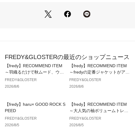
・ショルダー長さ調整可能
・ユニセックスで使用可能
ウエスト～斜め掛けまでアレンジでき、
“持つ”ではなく“纏う”感覚のバッグ。
■おすすめスタイリング提案
1 ワークミックス
ワイドパンツ＋シャツスタイルに。
FREDY&GLOSTERの最近のショップニュース
無地コーデのアクセントとして映える。
2 シンプルコーデの主役に
【fredy】RECOMMEND ITEM
【fredy】RECOMMEND ITEM
白T×スラックスに合わせて、
～羽織るだけで秋ムード、ウエ
～fredyの定番ジャケットがアッ
バッグを差し色として効かせる。
ストギャザーテーラードシャツ
プデートして登場！～
FREDY&GLOSTER
FREDY&GLOSTER
3 レイヤード感覚で
～
2026/8/6
2026/8/6
ロングシャツや軽アウターの上から着用。
アクセサリー感覚でスタイリングに奥行きを。
【fredy】haru× GOOD ROCK S
【fredy】RECOMMEND ITEM
#UNIVERSALOVERALL #ユニバーサルオーバーオール #エプ
PEED
～大人気の袖ボリュームトレン
ロンバッグ #リップストップ #ワークスタイル #ショルダーバ
チコートに待望のミドル丈が新
FREDY&GLOSTER
FREDY&GLOSTER
ッグ #26SS #ユニセックス #軽量バッグ #機能バッグ
登場！～
2026/8/5
2026/8/5
【UNIVERSAL OVERALL/ユニバーサルオーバーオール】