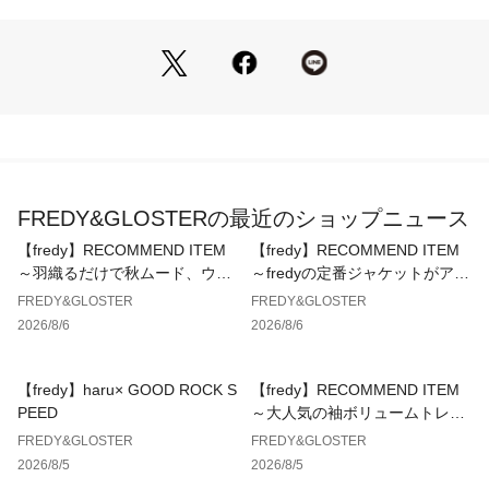
テール、色柄、サイジングなどでアレンジし、エイジレスでタ
イムレスな展開。
GLOSTERは毎日がほんの少しでもHAPPYになれることを提供
し続けます。
※お取扱い上のご注意
アテンションタグを必ずご確認の上、着用又はお取り扱いくだ
さい。
※店頭及び屋外での撮影画像は、光の当たり具合で色味が違っ
FREDY&GLOSTERの最近のショップニュース
て見える場合があります。
※商品画像に関しては出来る限り忠実に表示出来るよう努めて
【fredy】RECOMMEND ITEM
【fredy】RECOMMEND ITEM
おりますが、お客様がご利用のモニターの設定及び特性によ
～羽織るだけで秋ムード、ウエ
～fredyの定番ジャケットがアッ
り、実際の商品と比較し色味に若干の誤差が生じる場合があり
ストギャザーテーラードシャツ
プデートして登場！～
FREDY&GLOSTER
FREDY&GLOSTER
ます。
～
2026/8/6
2026/8/6
【fredy】haru× GOOD ROCK S
【fredy】RECOMMEND ITEM
PEED
～大人気の袖ボリュームトレン
チコートに待望のミドル丈が新
FREDY&GLOSTER
FREDY&GLOSTER
登場！～
2026/8/5
2026/8/5