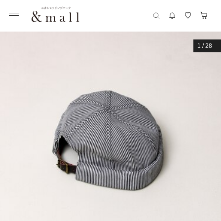
1
/
28