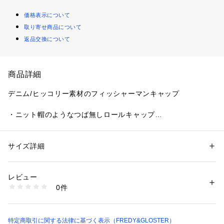
価格表示について
取り寄せ商品について
返品交換について
商品詳細
デニム/ヒッコリー素材のフィッシャーマンキャップ
・ニット帽のようなつば無しロールキャップ
・綿100％の通年素材を使用
・アジャスターベルト付きで簡単にサイズ調整が可能
・ベルト面は前後どちらでも◎表情の変化を楽しめます
サイズ詳細
性別：
メンズ
カテゴリー：
ファッション
 ＞ 
帽子・ヘアアクセサリー
 ＞ 
キャップ
素材：コットン100%
【GLOSTER/グロスター】
生産国：中国製
レビュー
“やさしさ・さわやか・童心”　この3つの考え方をベースに、
商品番号：
1290100016073 
（モール）
0件
シンプルな中に着心地の良さがあり、誰かにちょっと褒められ
6-0724-9-68-330 （ショップ）
るようなストーリーが生まれる良質なデイリーユースアイテム
を提案します。
フレンチカジュアル、トラッドを基本として遊び心のあるディ
特定商取引に関する法律に基づく表示（FREDY&GLOSTER）