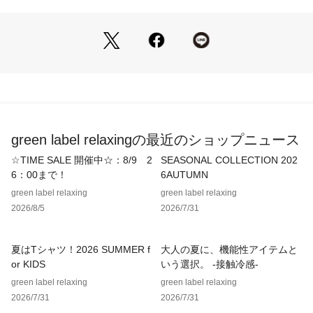
ナイロン混のさらりとしたタッチの素材。
■コーディネート
同素材のトップスと合わせたセットアップとしての着こなしが
おすすめです。
足元にパンプスを合わせたきれいめな着こなしからサンダルを
合わせたフェミニンカジュアルな着こなしまで、
合わせるアイテムによって雰囲気を変えてお楽しみいただけま
す。
green label relaxingの最近のショップニュース
・同素材のノースリーブカットソーもご用意しております。
☆TIME SALE 開催中☆：8/9 2
SEASONAL COLLECTION 202
(対象品番：36171000018)
6：00まで！
6AUTUMN
green label relaxing
green label relaxing
============================
2026/8/5
2026/7/31
裏地：なし
透け感：なし
伸縮：あり
夏はTシャツ！2026 SUMMER f
大人の夏に、機能性アイテムと
ケア方法：洗濯機洗い可
or KIDS
いう選択。 -接触冷感-
============================
green label relaxing
green label relaxing
2026/7/31
2026/7/31
【注意事項】