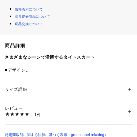
価格表示について
取り寄せ商品について
返品交換について
商品詳細
さまざまなシーンで活躍するタイトスカート
■デザイン
すっきりとしたIラインシルエットが、合わせるトップスを選
ばないスカート。
ウエストはゴム仕様ではき心地がイージーながらも、ウエスト
サイズ詳細
性別：
レディース
にインしても決まるデザインです。
カテゴリー：
ファッション
 ＞ 
スカート
 ＞ 
ロング・マキシ丈スカート
素材：ナイロン77％ ポリウレタン23％
バックのスリットがコーディネートに抜け感をプラスしてくれ
生産国：ベトナム製
レビュー
ます♪
洗濯：洗濯機洗い可
1件
デイリーシーンからビジネスシーンまで幅広く活躍する一着で
※詳しい洗濯方法については、商品の品質表示タグをご覧ください
商品番号：
1270200045474 
（モール）
す。
36241000036 （ショップ）
■素材
特定商取引に関する法律に基づく表示（green label relaxing）