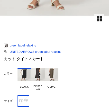
green label relaxing
UNITED ARROWS green label relaxing
カット タイトスカート
カラー
DK.BRO

BLACK
OLIVE
FREE
サイズ