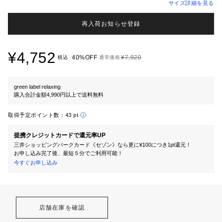
サイズ詳細を見る
再入荷お知らせ登録
¥4,752
40%OFF
¥7,920
税込
通常価格
green label relaxing
購入合計金額4,990円以上で送料無料
取得予定ポイント数：
43 pt
提携クレジットカードで還元率UP
三井ショッピングパークカード《セゾン》なら更に¥100につき1pt還元！
お申し込み完了後、最短５分でご利用可能！
今すぐお申し込み
店舗在庫を確認