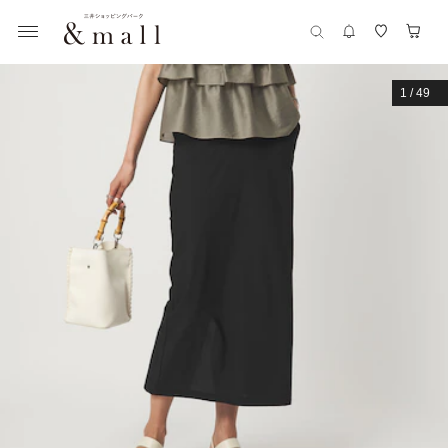
1
/
49