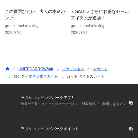
※画像の商品はサンプルです。
※商品を使用前に、タグ等に記載されている「取り扱い上の注
この夏選びたい、大人の本命パ
＜SALE＞さらにお得なセール
意書き」、「洗濯表示」を必ずご確認ください。
ンツ。
アイテムが追加！
※商品画像は、光の当たり具合やパソコンなどの閲覧環境によ
green label relaxing
green label relaxing
り、実際の色味と異なって見える場合がございます。あらかじ
2026/7/31
2026/7/31
めご了承ください。
※商品の色味の目安は、商品単体の画像をご参照ください。
店舗へお問い合わせの際は、全国のgreen label relaxing各店
舗まで下記の品名/品番をお申し付けください。
品名：FFC CUT TTSK
UNITEDARROWSglr
ファッション
スカート
品番：36241000036
ロング・マキシ丈スカート
カット タイトスカート
三井ショッピングパークアプリ
全国の三井ショッピングパークポイント対象施設でご利用できるアプ
リ
三井ショッピングパークポイント