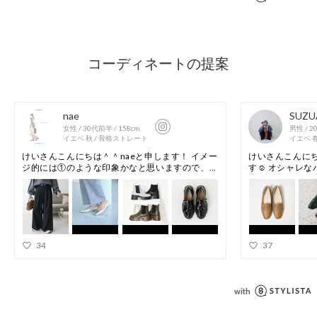
※商品に不良が無い場合、包装紙および箱の破損がございまし
ても発送いたします。あらかじめご了承ください。
店舗へお問い合わせの際は、全国のgreen label relaxing各店
舗まで下記の品名/品番をお申し付けください。
品名：◆SC RAIN 2WAY ﾛｰﾌｧｰ2 品番：36316000000