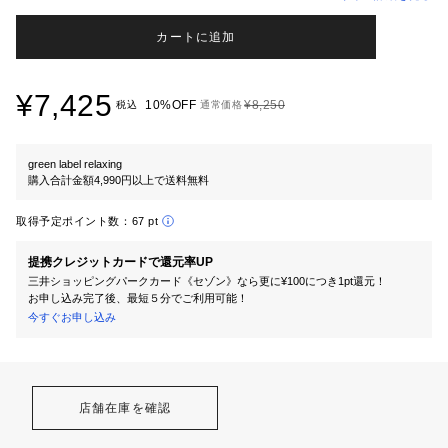
カートに追加
¥7,425
10%OFF
¥8,250
税込
通常価格
green label relaxing
購入合計金額4,990円以上で送料無料
取得予定ポイント数：
67 pt
提携クレジットカードで還元率UP
三井ショッピングパークカード《セゾン》なら更に¥100につき1pt還元！
お申し込み完了後、最短５分でご利用可能！
今すぐお申し込み
店舗在庫を確認