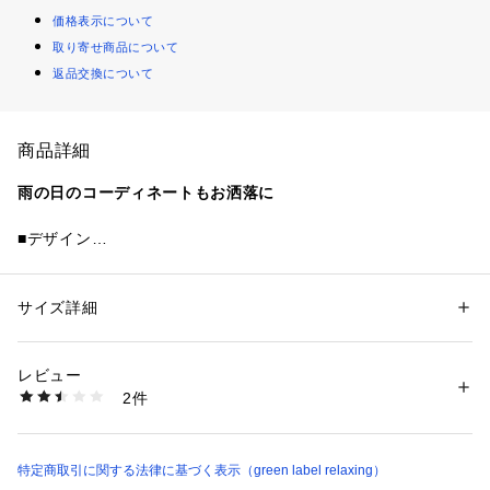
価格表示について
取り寄せ商品について
返品交換について
商品詳細
雨の日のコーディネートもお洒落に
■デザイン
カジュアルからきれいめまで幅広いスタイルにマッチ。
雨の日はもちろん晴れの日までマルチに活躍する、晴雨兼用の
ローファー。
サイズ詳細
性別：
レディース
カテゴリー：
シューズ
 ＞ 
レインブーツ・レインシューズ
素材：-
付属のタッセルは付け外しが可能。
生産国：-
レビュー
（サドル部分に設けられた楕円形の切り込み部分に、タッセル
洗濯：-
2件
を下から入れ込むと固定されます）
※詳しい洗濯方法については、商品の品質表示タグをご覧ください
商品番号：
1270200043404 
（モール）
36316000000 （ショップ）
その日の気分やコーディネートに合わせて印象を変えて楽しめ
る1足です。
特定商取引に関する法律に基づく表示（green label relaxing）