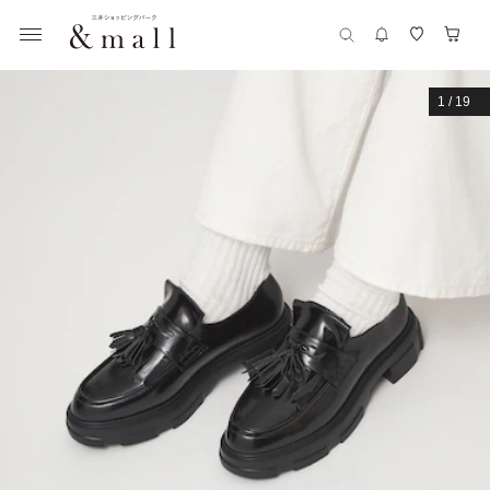
1
/
19