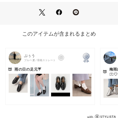
■素材
合成皮革
============================
機能性：晴雨兼用
============================
【注意事項】
※防水加工ではございません。
使用状況によっては水が浸水する場合がございます。
※商品に「取り扱い上の注意書き」、「洗濯表示」がございま
す場合は、使用前に必ずご確認ください。
※商品画像は、光の当たり具合やパソコンなどの閲覧環境によ
り、実際の色味と異なって見える場合がございます。あらかじ
めご了承ください。
※商品の色味の目安は、商品単体の画像をご参照ください。
※シューズの重量は、シューズ本体のみ両足の重量となりま
す。箱や付属品は計測に含まれません。