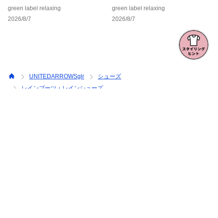
アイテム
green label relaxing
green label relaxing
2026/8/7
2026/8/7
UNITEDARROWSglr
シューズ
レインブーツ・レインシューズ
レイン 2WAYローファー 2 晴雨兼用
三井ショッピングパークアプリ
全国の三井ショッピングパークポイント対象施設でご利用できるアプ
リ
三井ショッピングパークポイント
&mallデスク