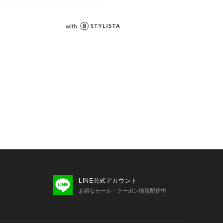
ンプルです。実際の商品と仕様、加工
があります。
の照射や角度、お使いのモニター環境
味が異なる場合がございます。
いの際は、アテンションタグをご確認
LINE公式アカウント
お得なセール・クーポン情報配信中