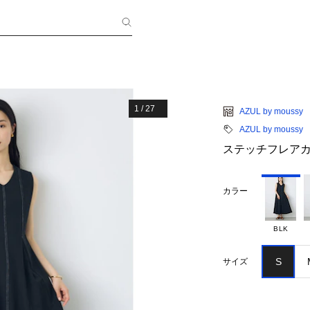
1
/
27
AZUL by moussy
AZUL by moussy
ステッチフレア
カラー
BLK
S
サイズ