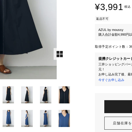
¥3,991
税込
返品不可
AZUL by moussy
購入合計金額4,990
取得予定ポイント数：
3
提携クレジットカー
三井ショッピングパーク
元！
お申し込み完了後、最
今すぐお申し込み
店舗在庫