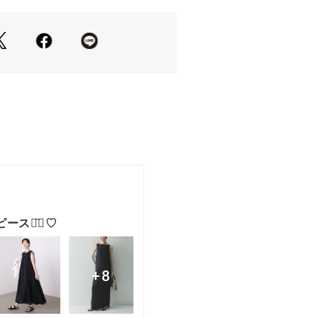
いにくい程よいフレアシルエットで、
りながら女性らしいバランスに仕上げ
インで軽やかに着用でき、シーズンム
る1枚です。
トシューズと合わせた抜け感のあるス
すめ。
せてカジュアルダウンした着こなしも
ガンを羽織れば、ロングシーズン活躍
配色デザインが映える、デイリーに取
ピースです。
テルを度詰めで編んだことでストレッ
織物のような生地感が特徴です。
がら軽く、適度な伸縮性があり快適性