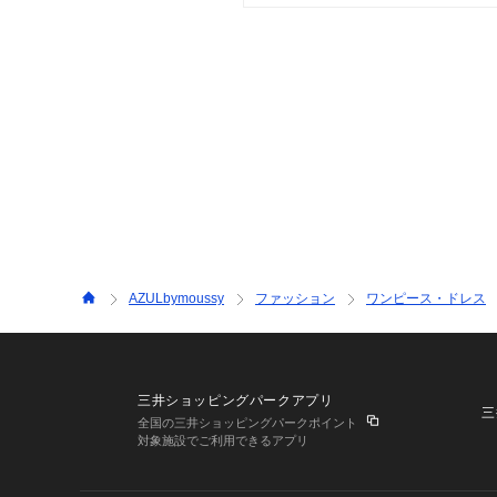
AZULbymoussy
ファッション
ワンピース・ドレス
三井ショッピングパークアプリ
三
全国の三井ショッピングパークポイント
対象施設でご利用できるアプリ