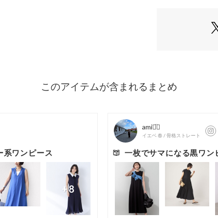
身体のラインを拾
リラックス感があ
ています。
ノースリーブデザ
ードを高めてくれ
■スタイリング
サンダルやフラッ
タイリングがおす
スニーカーと合わ
◎。
シャツやカーディ
します。
シンプルながらも
り入れやすいワン
■生地
細番手のポリエス
チ性がありながら
キレイ目な素材な
のある素材です。