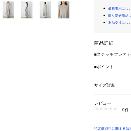
価格表示につ
取り寄せ商品
返品交換につ
商品詳細
■ステッチフレア
■ポイント
配色ステッチがア
ロングワンピース
シンプルな中にデ
サイズ詳細
性別：
レディース
るアイテムです。
カテゴリー：
ファッ
素材：ポリエステル:1
生産国：中国
レビュー
■ディテール
洗濯：-
0件
柔らかく肌なじみ
※詳しい洗濯方法に
い
な着心地に仕上げ
商品番号：
12501000
配色ステッチを効
250JSB83-7811 
きりとした印象に
特定商取引に関する法律に