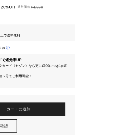
20%OFF
通常価格
¥4,990
円以上で送料無料
6 pt
ドで還元率UP
カード《セゾン》なら更に¥100につき1pt還
短５分でご利用可能！
カートに追加
を確認