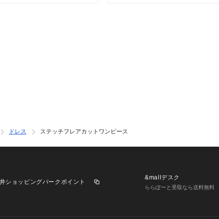
透け感：なし
裏　地：なし
伸縮性：ややあり
光沢感：なし
[注意事項]
※画像の商品はサ
が若干異なる場合
※画像の商品は光
により、実物と色
※着用、お取り扱
ください。
ドレス
ステッチフレアカットワンピース
&mallデスク
井ショッピングパークポイント
ららぽーと受取なら送料無料