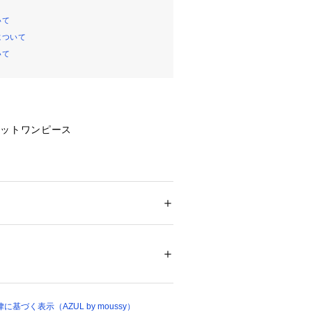
いて
について
いて
カットワンピース
クセントになった、カットソー素材の
。
ザイン性をプラスし、1枚で着映えす
ション
 ＞ 
ワンピース・ドレス
 ＞ 
ドレス
00
の良いカットソー素材を使用し、快適
ついては、商品の品質表示タグをご覧くださ
ました。
15274 
（モール）
かせることで、縦ラインを強調しすっ
（ショップ）
。
基づく表示（AZUL by moussy）