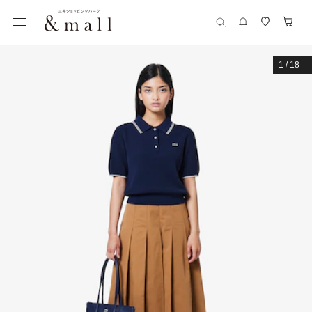
1
/
18