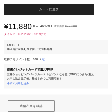
カートに追加
¥11,880
46%OFF
¥22,000
税込
通常価格
タイムセール 2026/8/10 13:59まで
LACOSTE
購入合計金額4,990円以上で送料無料
取得予定ポイント数：
108 pt
提携クレジットカードで還元率UP
三井ショッピングパークカード《セゾン》なら更に¥100につき1pt還元！
お申し込み完了後、最短５分でご利用可能！
今すぐお申し込み
店舗在庫を確認