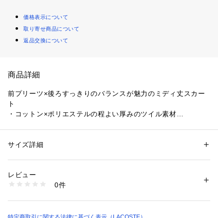
価格表示について
取り寄せ商品について
返品交換について
商品詳細
前プリーツ×後ろすっきりのバランスが魅力のミディ丈スカー
ト
・コットン×ポリエステルの程よい厚みのツイル素材
・カジュアルにもきれいめにも対応する程よいの太さのプリー
ツ幅
・前面にプリーツ、背面は無地仕立てのすっきりとしたシルエ
サイズ詳細
性別：
レディース
ット
カテゴリー：
ファッション
 ＞ 
スカート
 ＞ 
ひざ丈スカート
素材：本体 綿60％ ポリエステル40％
・シーズンレスで使えるミディ丈デザイン
生産国：カンボジア
レビュー
商品番号：
1170000009669 
（モール）
0件
コットン×ポリエステルの適度な厚みのツイル素材がカジュア
JF3014-99 （ショップ）
ルにもきれいめにもマッチし、程よい幅広プリーツがエレガン
トな印象を漂わせるミディ丈スカート。前面はプリーツ、背面
はプレーンなAラインシルエットという個性的なデザインは、
特定商取引に関する法律に基づく表示（LACOSTE）