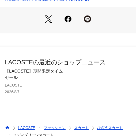
着席時のシワを気にせず着用でき実用性も抜群です。
ヒップ下の位置からプリーツを入れることで腰回りはすっきり
としたクラシカルなシルエットに。オールシーズン使いやすく
ヒールからブーツスタイルまで相性の良いミディ丈が上品な着
こなしを演出。スニーカーに合わせたスクールガールルックも
エレガントな仕上がりに。
LACOSTEの最近のショップニュース
【LACOSTE】期間限定タイム
セール
LACOSTE
2026/8/7
LACOSTE
ファッション
スカート
ひざ丈スカート
ミディプリーツスカート