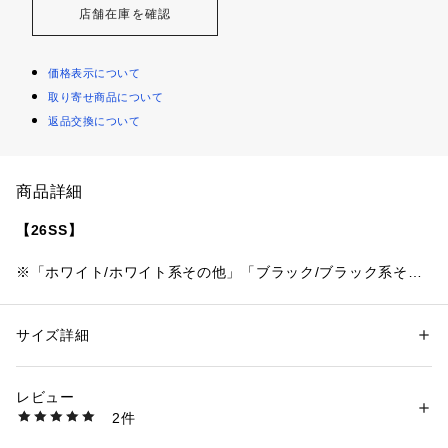
店舗在庫を確認
価格表示について
取り寄せ商品について
返品交換について
商品詳細
【26SS】
※「ホワイト/ホワイト系その他」「ブラック/ブラック系その
他」「ベージュ/ベージュ系その他」は、それぞれレースのデ
ザインのみが若干異なります。
レースのデザインの違いは、詳細画像を参照してください。
サイズ詳細
性別：
レディース
カテゴリー：
ファッション
 ＞ 
トップス
 ＞ 
Tシャツ・カットソー
素材：本体: コットン100%、 レース: ナイロン100%
〈デザインポイント〉
生産国：中国
レビュー
繊細なレースを裾にあしらった、レイヤード風のTシャツ。
商品番号：
1150000045049 
（モール）
2件
フロントには閉じた時に目立ちにくいコンシールファスナーが
722340017 （ショップ）
施されており、2wayでお使いいただけます。