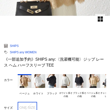
SHIPS
SHIPS any WOMEN
《一部追加予約》SHIPS any:〈洗濯機可能〉ジップ レー
ス ヘム ハーフスリーブ TEE
カラー
ホワイト系そ

ブラック系そ

ベージュ系そ

チャコール
ベージュ
ホワイト
ブラック
ONE SIZE
サイズ