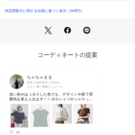
短めの着丈でボトムとのバランスが取りやすく、スタイルアッ
プ効果も◎
特定商取引に関する法律に基づく表示（SHIPS）
クルーネックとワイドめな身幅のカジュアルなカットソーにレ
ースをドッキングした、大人の女性にピッタリの一枚です。
〈生地・素材のポイント〉
・家庭洗濯可能（洗濯機OK）
カットソー部分は綿100%のジャージー生地を使用。
天竺素材で柔らかく、さらっとした着心地です。
〈コーディネート・その他〉
フロントのファスナーは開けるとスリットになり、レースの動
きがよりふんわり出ます。
袖は肘を覆うくらいの長さなので、コンパクトに着たい場合は
ロールアップするのもオススメです。
〈カットソー部分サイズ〉
着丈：45cm
※採寸表にはレース部分込みのサイズスペックを記載しており
ます。