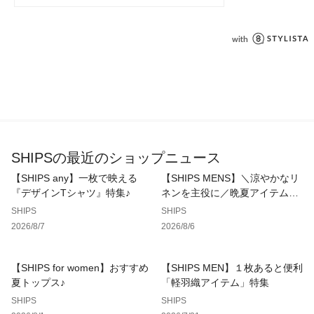
-------------------------------------
▼カットソー部分
生地の厚み：中間
伸縮性：有
透け感：無（ホワイトのみやや有）
光沢感：無
水洗い：洗濯機可
-------------------------------------
▼長袖タイプもございます。
・品番：722-06-0036
SHIPSの最近のショップニュース
※モールサイトによって（ハイフン/‐）抜きでの品番表記とな
【SHIPS any】一枚で映える
【SHIPS MENS】＼涼やかなリ
ります。
『デザインTシャツ』特集♪
ネンを主役に／晩夏アイテム特
集
SHIPS
SHIPS
※サイト上のカラー表記と商品タグのカラー名が異なる場合が
2026/8/7
2026/8/6
ございます。ご了承くださいませ。
※汗や雨等の水分や摩擦により、他の衣類に色移りする場合が
【SHIPS for women】おすすめ
【SHIPS MEN】１枚あると便利
ありますので、淡色衣類との組み合せはご注意ください。
夏トップス♪
「軽羽織アイテム」特集
※着用、洗濯時のスレで表面が毛羽立ち白っぽくなる場合があ
りますのでご注意ください。
SHIPS
SHIPS
※濡れたまま放置すると、他のものへの色移りや、色泣きする