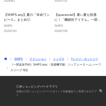
2026/8/1
2026/7/31
場合がありますのでご注意ください。
※着用の際は、バッグやアクセサリー、表面の粗い物等への引
っ掛かりに十分にご注意ください。
【SHIPS any】夏の『本命ワン
【quaranciel】暑い夏も快適
※屋外での撮影画像は、光の当たり具合で色味が多少異なって
ピース』まとめ◎
に！「機能性アイテム」一部SA
見える場合があります。商品の色味は、スタジオでの詳細画像
LEも◎
SHIPS
SHIPS
をご参照ください。
2026/7/31
2026/7/29
※末永く愛用頂く為に、アテンションタグ・洗濯ネームを必ず
ご確認の上、着用又はお取り扱い下さい。
※画像の商品はサンプルです。
実際の商品と仕様、加工、サイズが若干異なる場合がございま
SHIPS
ファッション
トップス
Tシャツ・カットソー
す。
《一部追加予約》SHIPS any:〈洗濯機可能〉ジップ レース ヘム ハーフ
スリーブ TEE
三井ショッピングパークアプリ
全国の三井ショッピングパークポイント対象施設でご利用できるアプ
リ