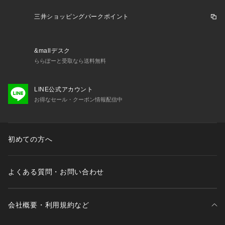
 不良品が届いた場合、または注文内容と異なる商品が届いた場合以外の
「お客様事由での返品」に伴う返品手数料はお客様にご負担いただきま
三井ショッピングパークポイント
す。 
&mallデスク
・返品ポリシー
ららぽーと受取なら送料無料
購入の商品は到着から８日以内であれば、商品の不良有無に関わらず返品
が可能です。

LINE公式アカウント
ただし、以下の場合は商品到着返品・交換はお受け致しかねます。

お得なセール・クーポン情報配信中
①下着・水着等・化粧品等の衛生商品

②使用済み、お直しや洗濯、クリーニングをした商品

③納品書.商品タグ・ラベル・付属品を紛失した場合

初めての方へ
④返送時の商品（箱、商品の付属品を含みますが、これらに限りませ
ん。）の状態がお届け時と比べて毀損、汚損、紛失等している商品

⑤パッケージが商品の一部となっている商品において、パッケージを開封
よくある質問・お問い合わせ
した商品

⑥お客様のもとで商品に臭いが付着したり、汚れ、キズが生じた商品

⑦セール商品

会社概要・利用規約など
⑧店頭で購入した商品
