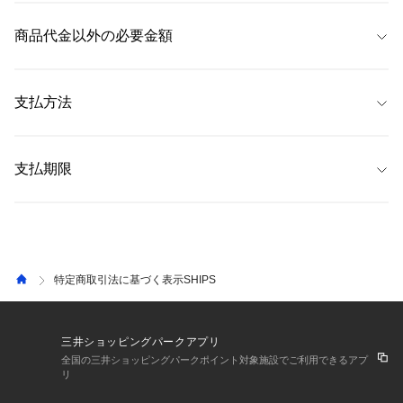
 当サイトでは、注文商品のキャンセル・返品・交換について、
注文履歴画
 ただし、
&mallのお問い合わせについては、「EC専用カスタマーサポート 
なお、商品の特性上、お届け日が前後することがございますが、予めご了
面
内の「注文詳細」から以下の方法にてお手続きいただくことが可能で
商品代金以外の必要金額
&mall窓口」（
0120-659-826
）
にご連絡ください。（お問い合わせフォー
承ください。
す。 なお、以下に指定する方法以外では原則お受けできません。 
ムは
こちら
） 
詳しくは、よくある質問「
返品・交換について
」をご覧ください。 
【発送予定日数】
 ・代金引換手数料 
※注文内容や商品状態等により、注文商品のキャンセル・返品ができない
 通常、注文完了後、2〜4営業日後に発送 
・送料
 配送料は全国一律385円です。
支払方法
場合がございます。 
 ショップ合計4,990円（税込）以上お買い上げいただくと送料無料
なお、一部商品は返品不可商品となっており、商品詳細ページにてその旨
になります。 
明記しております。 
 ・クレジットカード（SAISON、Visa、Mastercard、JCB、AMEX、
 ・返品手数料 
Diners Club） 
支払期限
・消費税
【キャンセル】 
 ・PayPay 
お客様がご注文された後、商品出荷準備が整うまでの一定期間であれば
 ・代金引換 
 詳しくは、よくある質問「
手数料について
」をご覧ください。 
 【クレジットカード】 
「キャンセル」をお受けすることが可能です。 商品出荷準備が整った後は
 ・三井ショッピングパークポイント 
ご利用のクレジットカードにより異なります。詳しくは各クレジットカー
如何なる理由があってもキャンセルをお受けすることができません。 な
ド会社までお問い合わせください。
お、キャンセルの場合、お客様にご負担いただく費用はございません。 
特定商取引法に基づく表示SHIPS
 【PayPay】
【返品】 
ご利用のQR決済支払方法により異なります。詳しくは各QR決済事業会社
・返品可能期間 
までお問い合わせください。
自宅配送の場合、発送日から12日以内。 
三井ショッピングパークアプリ
施設受取の場合、受取日から8日以内。 
 【代金引換】
全国の三井ショッピングパークポイント対象施設でご利用できるアプ
リ
商品お受取時に宅配業者にお支払いください。
・返品に伴う費用 