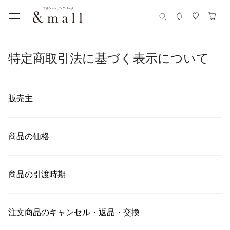
特定商取引法に基づく表示について
販売主
【名称】
株式会社シップス
商品の価格
【代表者】
商品ごとに表示
代表取締役　原　裕章
商品の引渡時期
【住所】
〒104-0061 東京都中央区銀座1-20-15
ご注文時にご指定いただきました配送日時にお届けいたします。

配送日時の指定がない場合は、最短でのお届けとさせていただきます。

注文商品のキャンセル・返品・交換
【連絡先】
予約商品については、各商品詳細ページに目安のお届け日を記載しており
0120-444-099
ます。
