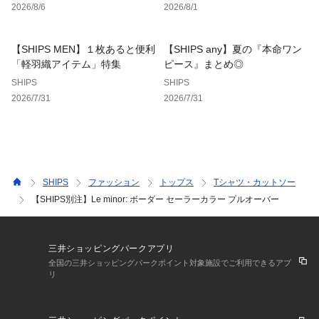
2026/8/6
2026/8/1
透け感：やや有
光沢感：無
ポケット：無
【SHIPS MEN】１枚あると便利
【SHIPS any】夏の『本命ワン
手洗い：洗濯機可
「軽羽織アイテム」特集
ピース』まとめ◎
-------------------------------------
SHIPS
SHIPS
2026/7/31
2026/7/31
※撮影環境により商品の色味が異なって見える場合がございま
す。商品のお色味は、物撮り画像をご参考にしてください。
※末永く愛用頂く為に、アテンションタグを必ずご確認の上、
着用又はお取り扱いください。
※画像の商品はサンプルです。 
SHIPS
ファッション
トップス
Tシャツ・カットソー
実際の商品と仕様、加工、サイズが若干異なる場合がございま
【SHIPS別注】Le minor: ボーダー セーラーカラー プルオーバー
す。
三井ショッピングパークアプリ
全国の三井ショッピングパークポイント対象施設でご利用できるアプ
リ