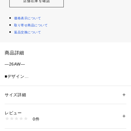
店舗在庫を確認
価格表示について
取り寄せ商品について
返品交換について
商品詳細
―26AW―
■デザイン
Le minorのアーカイブ画像をインスピレーションソースにした
完全別注の1枚です。
セーラーカラーでも子供っぽくならないように、前開きを深め
サイズ詳細
性別：
レディース
にとったところがポイントです。
カテゴリー：
ファッション
 ＞ 
トップス
 ＞ 
Tシャツ・カットソー
素材：コットン100%
デニムやワイドパンツなどゆったりめなシルエットのボトムス
生産国：フランス
レビュー
と合わせるのがおすすめです。
商品番号：
1150000045031 
（モール）
0件
312040518 （ショップ）
■お問い合わせ品番：312-04-0518