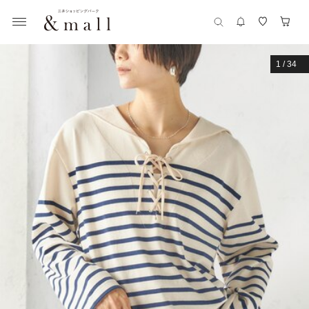
1
/
34