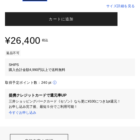
サイズ詳細を見る
カートに追加
¥26,400
税込
返品不可
SHIPS
購入合計金額4,990円以上で送料無料
取得予定ポイント数：
240 pt
提携クレジットカードで還元率UP
三井ショッピングパークカード《セゾン》なら更に¥100につき1pt還元！
お申し込み完了後、最短５分でご利用可能！
今すぐお申し込み