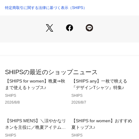
▼シリーズもございます。
特定商取引に関する法律に基づく表示（SHIPS）
【SHIPS別注】Le minor: ボーダー ボートネック プルオーバ
ー（品番：312-24-0069）
【SHIPS別注】Le minor: バイカラー ボートネック プルオー
バー（品番：312-24-0070）
【SHIPS別注】Le minor: パネル ボーダー チュニック（品
番：312-04-0519）
【Le Minor】(ルミノア) 
1936年フランス北西岸ブルターニュ地方で創業した老舗ブラ
SHIPSの最近のショップニュース
ンド。
現在もなお”made in France にこだわりフランス国内の自社工
【SHIPS for women】晩夏⇒秋
【SHIPS any】一枚で映える
場で生産しつづけていることからもクオリティの高さが伺えま
まで使えるトップス♪
『デザインTシャツ』特集♪
す。
SHIPS
SHIPS
過去にはフランス海軍向けのウェアを配給していたことから、
2026/8/8
2026/8/7
製品クオリティのみならず、長年にわたって着続けることので
きる「真の定番」として親しまれています。
【SHIPS MENS】＼涼やかなリ
【SHIPS for women】おすすめ
-------------------------------------
ネンを主役に／晩夏アイテム特
夏トップス♪
生地の厚み：中間
集
SHIPS
SHIPS
伸縮性：有