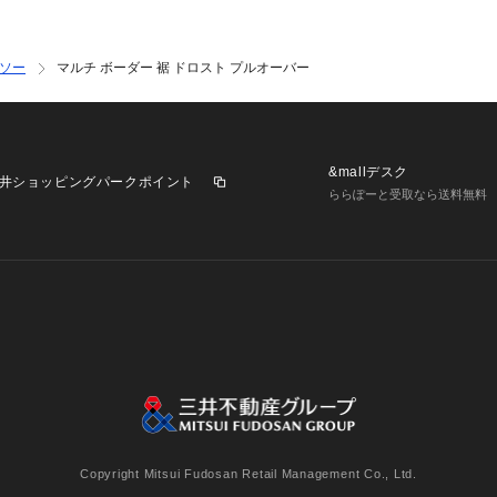
ソー
マルチ ボーダー 裾 ドロスト プルオーバー
&mallデスク
井ショッピングパークポイント
ららぽーと受取なら送料無料
業施設一覧
三井不動産が展開する商業施設への出店をご検討の方へ
意
個人情報保護方針
個人情報の取り扱いについて
利用者情
Copyright Mitsui Fudosan Retail Management Co., Ltd.