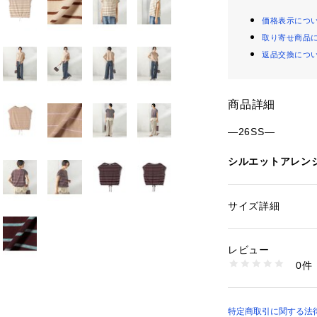
価格表示につ
取り寄せ商品
返品交換につ
商品詳細
―26SS―
シルエットアレンジ
■デザイン
レトロな雰囲気漂
サイズ詳細
性別：
レディース
ブTシャツ。
カテゴリー：
ファッ
素材：コットン100
裾のドローストリ
生産国：-
レビュー
でシルエットのア
商品番号：
11500000
0件
裾はゴム入りで伸
312340201 （ショ
襟ぐりと袖口のさ
になっています。
袖下にゆとりを持
特定商取引に関する法律