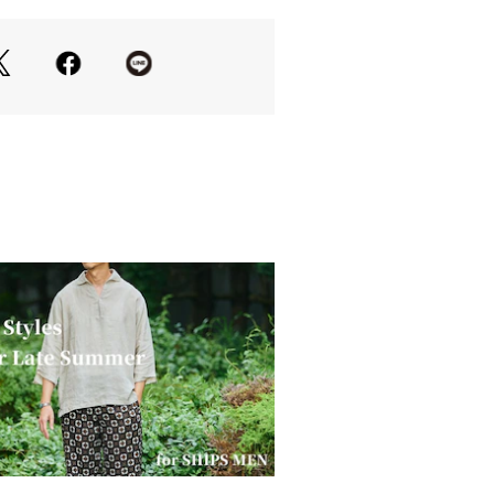
いただけます。
ドしたコットン天竺を使用。
フトな風合いと、ナチュラルな表情が
クなマルチボーダー柄が、こなれた雰
。
デザインなので、シンプルなボトムを
タイリングが完成。
ンツ、Iラインスカートなど幅広いボト
なしていただけます。
12-34-0201
います。
スリーブワンピース（品番：314-54