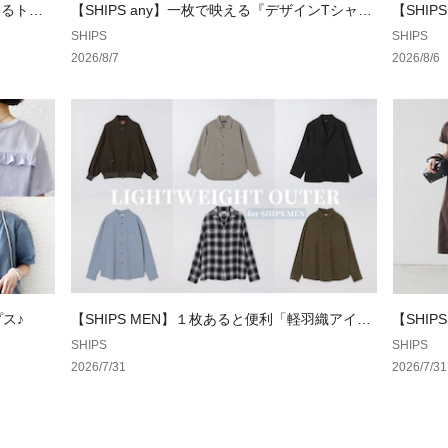
使えるトッ
【SHIPS any】一枚で映える『デザインTシャ
【SHI
----------------------
ツ』特集♪
晩夏アイ
SHIPS
SHIPS
生地の厚み：中間
2026/8/7
2026/8/6
伸縮性：有
透け感：無
光沢感：無
ポケット：無
手洗い：手洗い可
----------------------
※製品の特性上、
れ）が生じますの
※撮影環境により
ざいます。商品の
ください。
プス♪
【SHIPS MEN】１枚あると便利「軽羽織アイテ
【SHI
※末永く愛用頂く
ム」特集
SHIPS
SHIPS
の上、着用又はお
2026/7/31
2026/7/31
※画像の商品はサ
実際の商品と仕様
ざいます。