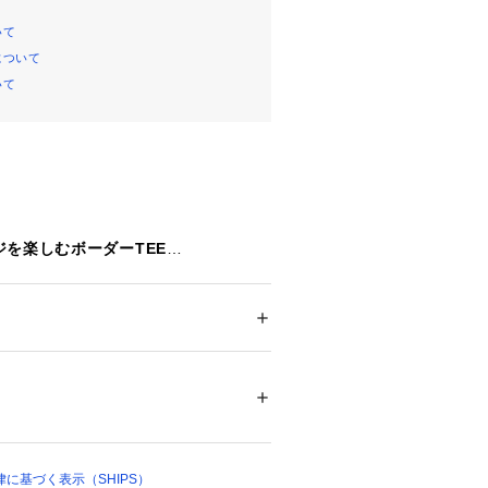
いて
について
いて
を楽しむボーダーTEE
うマルチボーダー柄のフレンチスリー
ション
 ＞ 
トップス
 ＞ 
Tシャツ・カットソー
%
ングがデザインポイントで、絞ること
レンジを楽しめます。
45023 
（モール）
縮性があり、着脱もスムーズ。
ップ）
りげない重なりデザインもアクセント
たせた風通しの良いデザインで、暑い
に基づく表示（SHIPS）