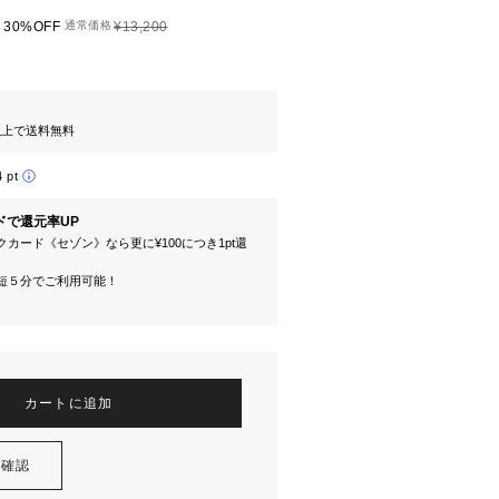
30%OFF
通常価格
¥13,200
円以上で送料無料
4 pt
ドで還元率UP
カード《セゾン》なら更に¥100につき1pt還
短５分でご利用可能！
カートに追加
を確認