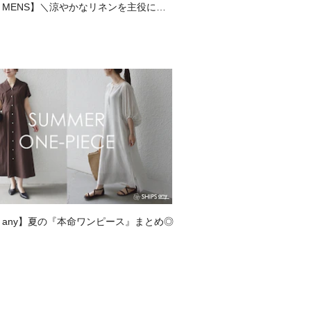
PS MENS】＼涼やかなリネンを主役に／
---------------
テム特集
---------------
洗濯の後に縮みや型崩れ、斜行（ねじ
でご留意ください。
商品の色味が異なって見える場合がご
お色味は、物撮り画像をご参考にして
PS any】夏の『本命ワンピース』まとめ◎
為に、アテンションタグを必ずご確認
取り扱いください。
ンプルです。 
、加工、サイズが若干異なる場合がご