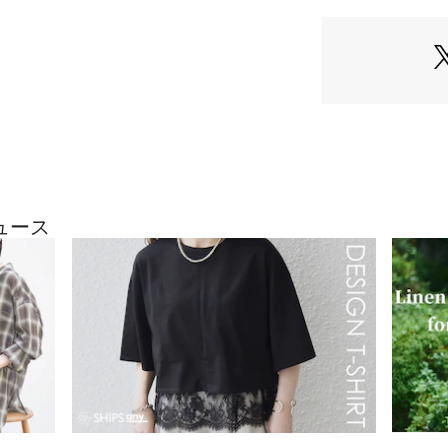
季節も快適に着用
■素材
落ちワタをブレン
着込んだようなソ
魅力です。
ヴィンテージライ
囲気を演出します
■コーディネート
一枚で着映えする
ュース
合わせるだけでス
デニムやワイドパ
ムと相性良く着こ
■お問い合わせ品番：3
▼シリーズもござ
マルチボーダーノー
-1202）