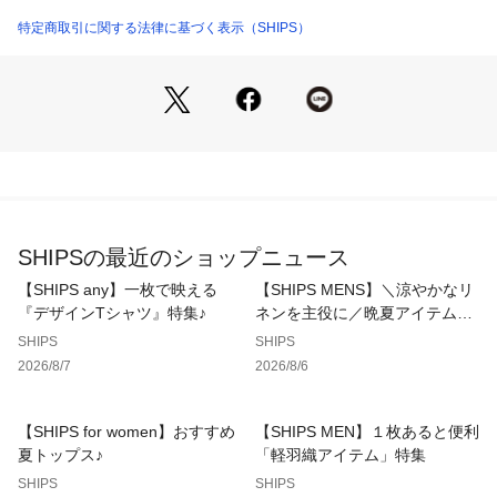
--------------------------------------------
特定商取引に関する法律に基づく表示（SHIPS）
【デザイン】
リラックス感のあるサイジングのジャケット。
スタイリッシュな印象に仕上げながらカーディガンのように軽
快に羽織って頂けます。
【スタイリング】
カットソーでカジュアルに、シャツで少しキレイ目にとインナ
ー使いで幅広いコーディネートが楽しめます。
パンツはややゆとりのあるシルエットの相性が良く、シューズ
SHIPSの最近のショップニュース
はスニーカーやサンダルがコーディネートのまとまりが良いで
す。
【SHIPS any】一枚で映える
【SHIPS MENS】＼涼やかなリ
同素材でパンツも展開しているのでセットアップでの着用がお
『デザインTシャツ』特集♪
ネンを主役に／晩夏アイテム特
ススメです◎
集
SHIPS
SHIPS
2026/8/7
2026/8/6
【セットアップ対応アイテムはこちら！】
SHIPS:〈セットアップ対応/ 撥水〉Comfy Line DRYAIR ピン
タック イージー パンツ
【SHIPS for women】おすすめ
【SHIPS MEN】１枚あると便利
113-14-1074(※113141074)
夏トップス♪
「軽羽織アイテム」特集
※モールサイトによって(ハイフン/-)抜きでの品番表記となり
SHIPS
SHIPS
ます。