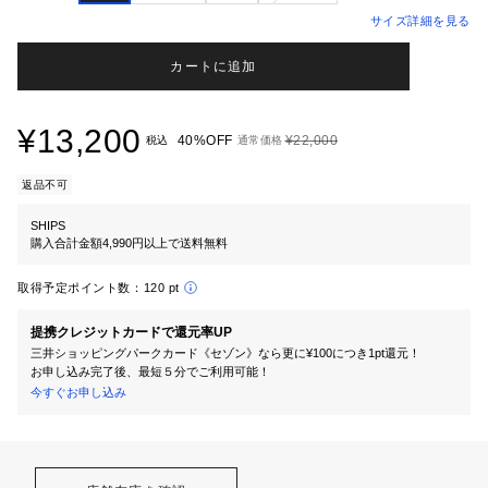
サイズ詳細を見る
カートに追加
¥13,200
40%OFF
¥22,000
税込
通常価格
返品不可
SHIPS
購入合計金額4,990円以上で送料無料
取得予定ポイント数：
120 pt
提携クレジットカードで還元率UP
三井ショッピングパークカード《セゾン》なら更に¥100につき1pt還元！
お申し込み完了後、最短５分でご利用可能！
今すぐお申し込み