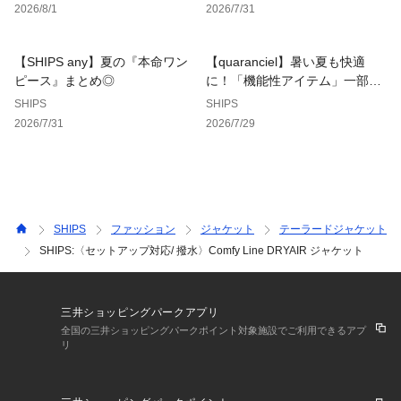
2026/8/1
2026/7/31
【同素材アイテムはこちら！】
SHIPS:〈セットアップ対応/ 撥水〉Comfy Line DRYAIR ショ
【SHIPS any】夏の『本命ワン
【quaranciel】暑い夏も快適
ートスリーブ シャツ
ピース』まとめ◎
に！「機能性アイテム」一部SA
111-54-0024(※111540024)
LEも◎
SHIPS
SHIPS
※モールサイトによって(ハイフン/-)抜きでの品番表記となり
2026/7/31
2026/7/29
ます。
【注意事項】
※末永く愛用頂く為に、アテンションタグ・洗濯ネームを必ず
ご確認の上、着用又はお取り扱いください。
SHIPS
ファッション
ジャケット
テーラードジャケット
SHIPS:〈セットアップ対応/ 撥水〉Comfy Line DRYAIR ジャケット
※撮影環境による光の当たり具合やパソコン・スマートフォン
などの閲覧環境によって、実際の色味と異なって見える場合が
あります。
三井ショッピングパークアプリ
　商品の色味は商品単体で撮影した画像をご参照ください。
全国の三井ショッピングパークポイント対象施設でご利用できるアプ
リ
※画像の商品はサンプルです。
　実際の商品と仕様、加工、サイズが若干異なる場合がござい
ます。