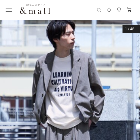
1
/
48