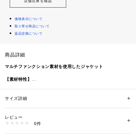
店舗在庫を確認
価格表示について
取り寄せ商品について
返品交換について
商品詳細
マルチファンクション素材を使用したジャケット
【素材特性】
糸の種類と組織構造により生地に微細な”穴”を設けた通気構造
で快適さをキープした次世代の快適素材を使用。
肌離れの良い凹凸感と麻の風合いを再現したドライタッチな質
サイズ詳細
性別：
メンズ
感と通気性の良さ、撥水を兼ね備えたマルチファンクション素
カテゴリー：
ファッション
 ＞ 
ジャケット
 ＞ 
テーラードジャケット
素材：本体: ポリエステル100%
材です。
生産国：-
レビュー
商品番号：
1150000044757 
（モール）
0件
--------------------------------------------
117040551 （ショップ）
洗濯可否：洗濯機可