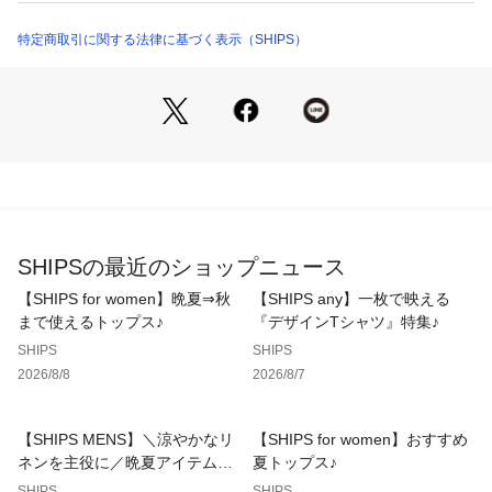
-素材-
特定商取引に関する法律に基づく表示（SHIPS）
春夏仕様のやや軽やかなコットン100%のデニム素材です。
季節感のあるライトホワイトをはじめ、スタンダードなカラー
ラインナップでご用意しました。
-コーディネート-
ラフなカジュアルスタイルから、きれいめなスタイリングまで
着まわせる汎用性の高い1本。
ゆったりとしたシルエットが、抜け感とこなれ感のあるコーデ
ィネートを演出してくれます。
SHIPSの最近のショップニュース
------------------------------
【SHIPS for women】晩夏⇒秋
【SHIPS any】一枚で映える
生地の厚み：やや薄手
まで使えるトップス♪
『デザインTシャツ』特集♪
伸縮性：無
SHIPS
SHIPS
透け感：無 (ライトホワイトのみやや有)
2026/8/8
2026/8/7
光沢感：無
水洗い：洗濯機可
------------------------------
【SHIPS MENS】＼涼やかなリ
【SHIPS for women】おすすめ
ネンを主役に／晩夏アイテム特
夏トップス♪
集
SHIPS
SHIPS