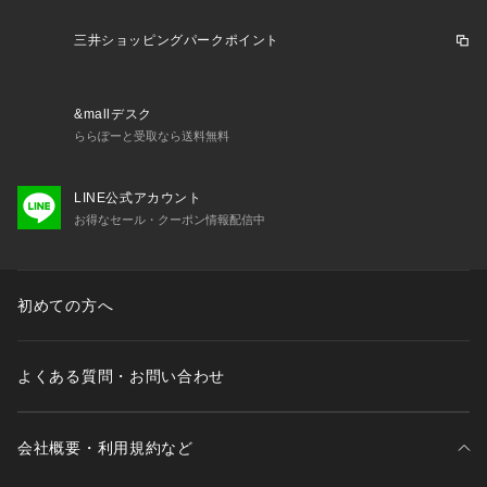
で、予めご了承の程お願いいたします。
三井ショッピングパークポイント
□SHIPS Colors
SHIPSのコンセプト「STYLISH STANDARD」のフィルターを
通して、カジュアルからビジネスまでのアイテムをリーズナブ
&mallデスク
ルなプライスで構成したオリジナルレーベルです。
ららぽーと受取なら送料無料
メンズ、ウィメンズ、キッズをラインナップし、OUTLET各店
舗、ECサイトを中心に展開。
LINE公式アカウント
様々なライフスタイルに寄り添い、自分らしさを表現できるト
お得なセール・クーポン情報配信中
ータルアイテムを提案します。
初めての方へ
よくある質問・お問い合わせ
会社概要・利用規約など