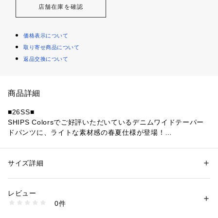
店舗在庫を確認
価格表示について
取り寄せ商品について
返品交換について
商品詳細
■26SS■
SHIPS Colorsでご好評いただいているデニムワイドテーパー
ドパンツに、ライトな素材感の春夏仕様が登場！
-デザイン-
ゆとりのあるワイドなサイジングながら、裾にかけてテーパー
サイズ詳細
性別：
メンズ
ドをかけることですっきりとしたシルエットに仕上げました。
カテゴリー：
ファッション
 ＞ 
パンツ
 ＞ 
ロングパンツ
素材：コットン100%
ウエストにはゴムだけでなくベルトループも備え、タックイン
生産国：中国
レビュー
など様々な着こなしが可能です。
商品番号：
1150000044529 
（モール）
0件
2タックの仕様が、ウエスト部分にトレンド感とアクセントを
213120134 （ショップ）
くわえてくれます。