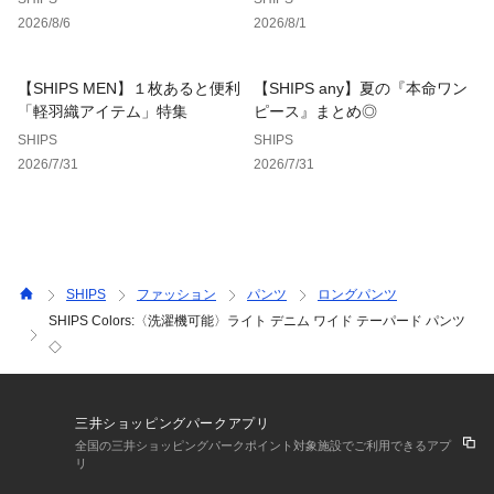
※加工剤や染料の性質上、臭いがあることがありますが、開封
2026/8/6
2026/8/1
からの時間経過などによって臭いは薄まります。
※摩擦や水分での色落ちにご注意ください。
※淡色系との着あわせはお避けください。
【SHIPS MEN】１枚あると便利
【SHIPS any】夏の『本命ワン
※バッグ、靴、シート等への色移りにご注意ください。
「軽羽織アイテム」特集
ピース』まとめ◎
※着用や洗濯の繰り返しで、徐々に色が脱落します。
SHIPS
SHIPS
※日光や照明光での色あせにご注意ください。
2026/7/31
2026/7/31
※末永く愛用頂く為に、アテンションタグを必ずご確認の上、
着用又はお取り扱いください。
※商品の色味は、物撮りの詳細画像をご参照ください。
※画像の商品はサンプルです。
SHIPS
ファッション
パンツ
ロングパンツ
実際の商品と仕様、加工、サイズが若干異なる場合がございま
SHIPS Colors:〈洗濯機可能〉ライト デニム ワイド テーパード パンツ
す。
◇
※こちらの商品はアウトレットのオリジナルレーベル商品で
す。
SHIPS OUTLET各店、ECサイトでの取り扱いとなります。
三井ショッピングパークアプリ
店舗へお問合せの際は、全国のSHIPS OUTLET各店までお願
全国の三井ショッピングパークポイント対象施設でご利用できるアプ
リ
いいたします。
その他のSHIPS各店舗へのお取り寄せ対応は致しかねますの