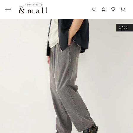
1
/
55