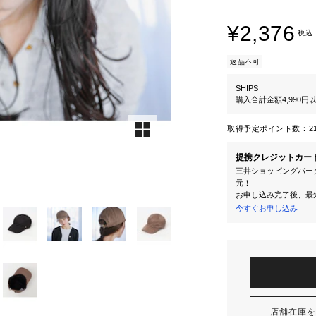
¥2,376
税込
返品不可
SHIPS
購入合計金額4,990
取得予定ポイント数：
2
提携クレジットカー
三井ショッピングパーク
元！
お申し込み完了後、最
今すぐお申し込み
店舗在庫