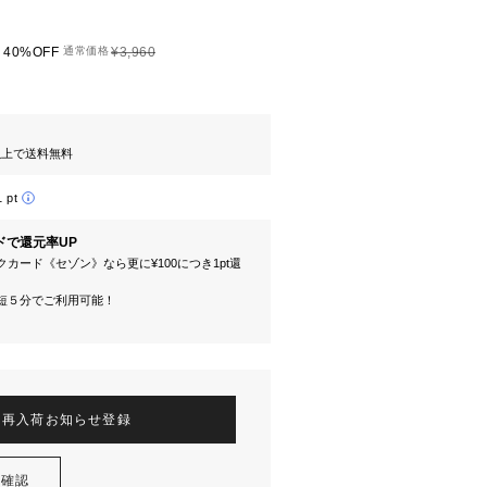
40%OFF
通常価格
¥3,960
円以上で送料無料
1 pt
ドで還元率UP
カード《セゾン》なら更に¥100につき1pt還
短５分でご利用可能！
再入荷お知らせ登録
を確認