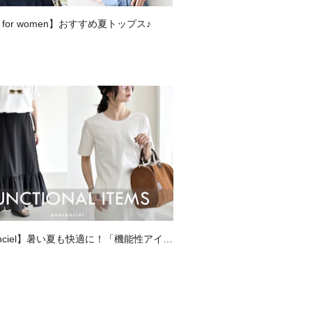
の原因になりますので平干しをしてく
S for women】おすすめ夏トップス♪
ソコン・スマートフォンなどの環境に
異なって見える場合があります。商品
生地アップ画像をご参照ください。
為に、アテンションタグ・洗濯ネーム
、着用又はお取り扱い下さい。
ンプルです。
、加工、サイズが若干異なる場合がご
anciel】暑い夏も快適に！「機能性アイテ
SALEも◎