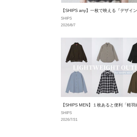
【SHIPS any】一枚で映える『デザイ
ツ』特集♪
SHIPS
2026/8/7
【SHIPS MEN】１枚あると便利「軽
ム」特集
SHIPS
2026/7/31