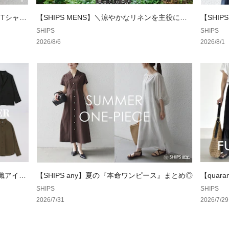
※洗濯後は型崩れ
ださい。
ンTシャ
【SHIPS MENS】＼涼やかなリネンを主役に／
【SHIP
晩夏アイテム特集
SHIPS
SHIPS
※照明の関係やパ
2026/8/6
2026/8/1
より、色味が多少
の色味は、詳細の
※末永く愛用頂く
を必ずご確認の上
※画像の商品はサ
実際の商品と仕様
ざいます。
羽織アイテ
【SHIPS any】夏の『本命ワンピース』まとめ◎
【quar
ム」一部
SHIPS
SHIPS
2026/7/31
2026/7/29