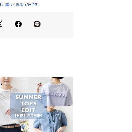
いめコーデの外しまで幅広く使える万
に基づく表示（SHIPS）
ルのため、店舗での展開はございませ
した生地を使用しております。コーテ
、徐々に効果が弱まる可能性がありま
し洗いをしてください。洗濯機などの
や色移りを避けるため、他のものとは
ださい。
または30℃以下のぬるま湯にて中性洗
い。
、お避けください。