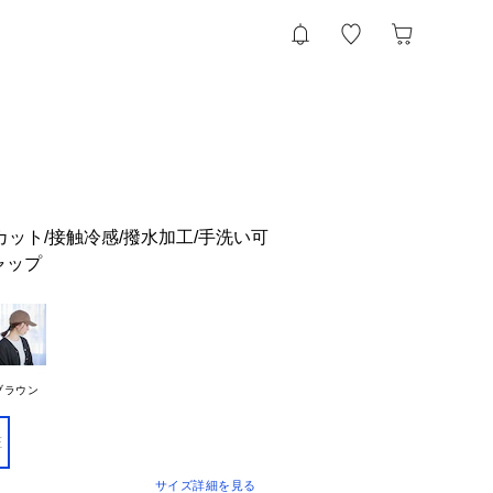
:〈UVカット/接触冷感/撥水加工/手洗い可
ャップ
ブラウン
E
サイズ詳細を見る