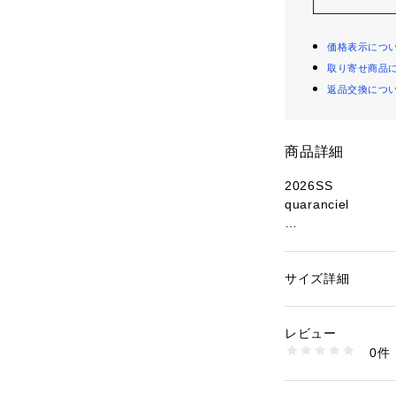
価格表示につ
取り寄せ商品
返品交換につ
商品詳細
2026SS
quaranciel
●デザイン
クリーンなルック
クキャップ。
サイズ詳細
性別：
レディース
接触冷感と、撥水
カテゴリー：
ファッ
プ
ティブなシーンに
素材：本体: ポリエス
レビュー
程よい深さとカー
5%、 ポリウレタン1
0件
く決まるシルエッ
生産国：-
商品番号：
11500000
後ろのアジャスタ
618510005 （ショ
も嬉しいポイント