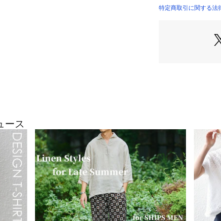
デイリーからきれ
特定商取引に関する法律
能アイテムです。
●機能
・UVカット
・撥水加工
・接触冷感
※EC限定レーベ
ん。
※はっ水加工を施
ュース
ィング加工のため
す。
※手でやさしく押
機械洗いは厳禁。
※洗濯時の色落ち
分けて洗濯してく
※洗濯の際は、水
剤をご使用くださ
※漂白剤の使用は