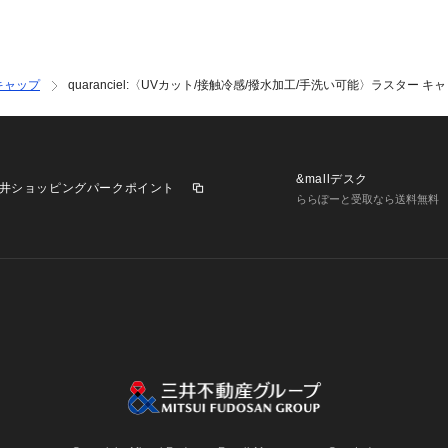
キャップ
quaranciel:〈UVカット/接触冷感/撥水加工/手洗い可能〉ラスター キ
&mallデスク
井ショッピングパークポイント
ららぽーと受取なら送料無料
業施設一覧
三井不動産が展開する商業施設への出店をご検討の方へ
意
個人情報保護方針
個人情報の取り扱いについて
利用者情