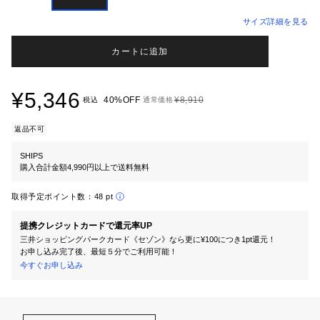
サイズ詳細を見る
カートに追加
¥5,346
40%OFF
¥8,910
税込
通常価格
返品不可
SHIPS
購入合計金額4,990円以上で送料無料
取得予定ポイント数：
48 pt
提携クレジットカードで還元率UP
三井ショッピングパークカード《セゾン》なら更に¥100につき1pt還元！
お申し込み完了後、最短５分でご利用可能！
今すぐお申し込み