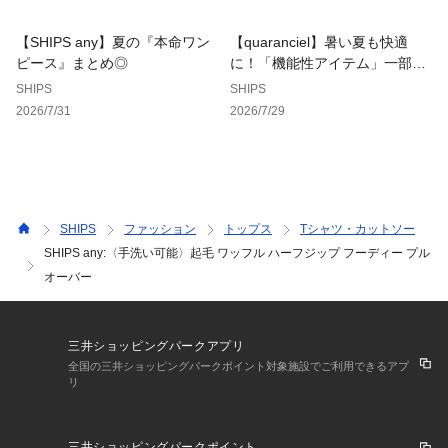
【SHIPS any】夏の『本命ワン
【quaranciel】暑い夏も快適
ピース』まとめ◎
に！「機能性アイテム」一部SA
LEも◎
SHIPS
SHIPS
2026/7/31
2026/7/29
SHIPS
ファッション
トップス
Tシャツ・カットソー
SHIPS any:〈手洗い可能〉起毛 ワッフル ハーフジップ フーディー プル
オーバー
三井ショッピングパークアプリ
全国の三井ショッピングパークポイント対象施設でご利用できるアプ
リ
三井ショッピングパークポイント