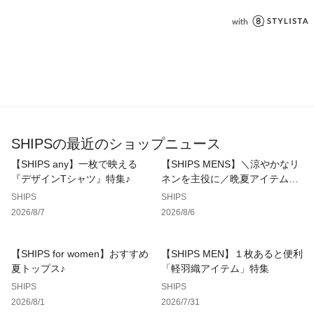
ありますので、淡色衣類との組み合せはご注意ください。
※着用、洗濯時のスレで表面が毛羽立ち白っぽくなる場合があ
りますのでご注意ください。
※濡れたまま放置すると、他のものへの色移りや、色泣きする
場合がありますのでご注意ください。
※摩擦により毛羽立ちや毛玉が生じやすいため、連続着用はお
避けください。
※毛玉が発生した際は、毛玉取り器等で除去してください。
※屋外での撮影画像は、光の当たり具合で色味が多少異なって
見える場合があります。商品の色味は、スタジオでの詳細画像
SHIPSの最近のショップニュース
をご参照ください。
【SHIPS any】一枚で映える
【SHIPS MENS】＼涼やかなリ
※末永く愛用頂く為に、アテンションタグ・洗濯ネームを必ず
『デザインTシャツ』特集♪
ネンを主役に／晩夏アイテム特
ご確認の上、着用又はお取り扱い下さい。
集
SHIPS
SHIPS
※画像の商品はサンプルです。
2026/8/7
2026/8/6
実際の商品と仕様、加工、サイズが若干異なる場合がございま
す。
【SHIPS for women】おすすめ
【SHIPS MEN】１枚あると便利
夏トップス♪
「軽羽織アイテム」特集
SHIPS
SHIPS
2026/8/1
2026/7/31