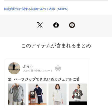
・家庭洗濯可能（手洗いOK）
きめ細かな起毛を施し、わたあめのような表面感を再現した起
特定商取引に関する法律に基づく表示（SHIPS）
毛ワッフル。
しっかりとした肉感がありつつも、ソフトな風合いを兼ね備え
た、着心地抜群の素材です。
〈コーディネート・その他〉
Iラインスカートを合わせればすっきりとしたバランスに。
デニムやワイドパンツでカジュアルな着こなしもおすすめで
す。
-------------------------------------
生地の厚み：中間
伸縮性：有
透け感：無
光沢感：無
水洗い：手洗い可
-------------------------------------
※汗や雨等の水分や摩擦により、他の衣類に色移りする場合が