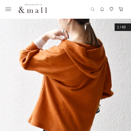
1
/
40