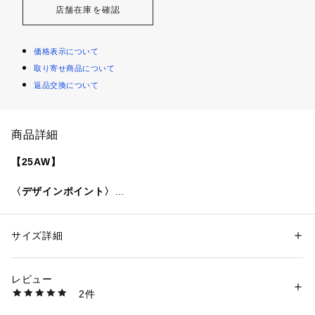
店舗在庫を確認
価格表示について
取り寄せ商品について
返品交換について
商品詳細
【25AW】
〈デザインポイント〉
ゆるやかなテントラインシルエットが魅力のフーディープルオ
ーバー。
フロントヨークにリブを効かせたディテールと、ハーフジップ
サイズ詳細
性別：
レディース
デザインがシンプルながらも今季らしいアクセントに。
カテゴリー：
ファッション
 ＞ 
トップス
 ＞ 
Tシャツ・カットソー
素材：ポリエステル86%、 レーヨン12%、 ポリウレタン2%
リラクシーな着心地を保ちつつ、日常に溶け込む大人カジュア
生産国：-
レビュー
ルにも馴染む一枚です。
商品番号：
1150000041830 
（モール）
2件
722070003 （ショップ）
〈生地・素材のポイント〉