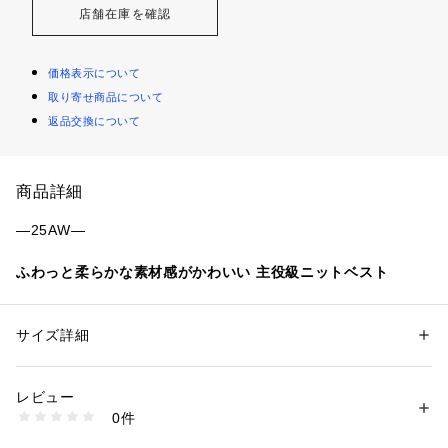
店舗在庫を確認
価格表示について
取り寄せ商品について
返品交換について
商品詳細
―25AW―
ふわっと柔らかな素材感がかわいい 主役級ニットベスト
■デザイン
メランジ調のフェザーチュールが素敵なニットベスト。
サイズ詳細
性別：
レディース
深すぎないVネックなので、キャミソールやタンクトップに合
カテゴリー：
ファッション
 ＞ 
トップス
 ＞ 
ベスト・ジレ
素材：ポリエステル62%、 ナイロン38%
わせて1枚着としても、ロンTやシャツ合わせでレイヤードを楽
生産国：-
レビュー
しむこともできるデザインです。
商品番号：
1150000041340 
（モール）
0件
316660028 （ショップ）
■素材