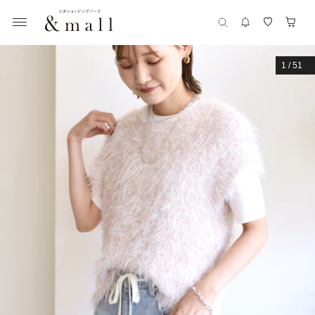
1
/
51