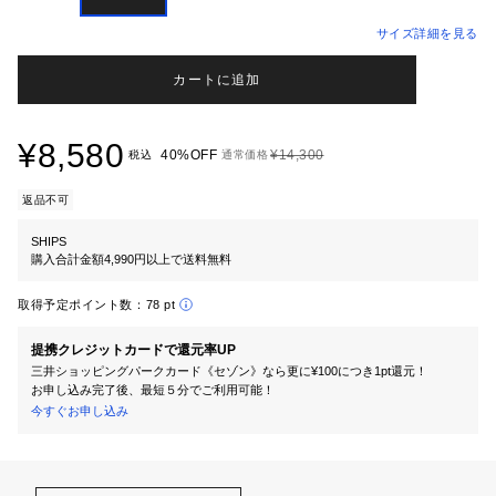
サイズ詳細を見る
カートに追加
¥8,580
40%OFF
¥14,300
税込
通常価格
返品不可
SHIPS
購入合計金額4,990円以上で送料無料
取得予定ポイント数：
78 pt
提携クレジットカードで還元率UP
三井ショッピングパークカード《セゾン》なら更に¥100につき1pt還元！
お申し込み完了後、最短５分でご利用可能！
今すぐお申し込み