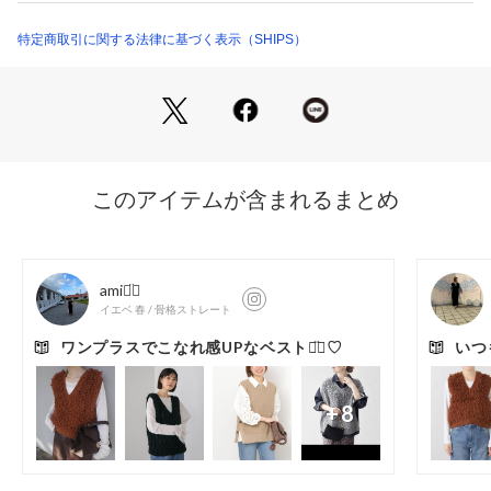
チュールとフェザーが組み合わさった可愛い素材です。
チクチクしにくい柔らかな風合いです。
特定商取引に関する法律に基づく表示（SHIPS）
ご自宅でお洗濯が可能です。
■コーディネート
秋口はキャミソールや半袖Tと合わせて1枚着として、寒くなっ
てきたらロンT、シャツ合わせで、冬はタートルのニットなど
合わせても素敵です。
■お問い合わせ品番：316-66-0028
-------------------------------------
生地の厚み：中間
伸縮性：有
透け感：無
光沢感：無
ポケット：無
手洗い：手洗い可
-------------------------------------