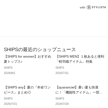
※生産状況により店舗にて販売する場合もございます。
※素材の特性上、毛抜けが生じます。
※毛羽が付着した際は、エチケットブラシ等で毛並みを整えて
ください。
※着用の際は、バッグやアクセサリー、表面の粗い物等への引
っ掛かりに十分にご注意ください。
※撮影環境により商品の色味が異なって見える場合がございま
す。商品のお色味は、物撮り画像をご参考にしてください。
※末永く愛用頂く為に、アテンションタグを必ずご確認の上、
SHIPSの最近のショップニュース
着用又はお取り扱いください。
【SHIPS for women】おすすめ
【SHIPS MEN】１枚あると便利
夏トップス♪
「軽羽織アイテム」特集
※画像の商品はサンプルです。 
実際の商品と仕様、加工、サイズが若干異なる場合がございま
SHIPS
SHIPS
す。
2026/8/1
2026/7/31
【SHIPS any】夏の『本命ワン
【quaranciel】暑い夏も快適
ピース』まとめ◎
に！「機能性アイテム」一部SA
LEも◎
SHIPS
SHIPS
2026/7/31
2026/7/29