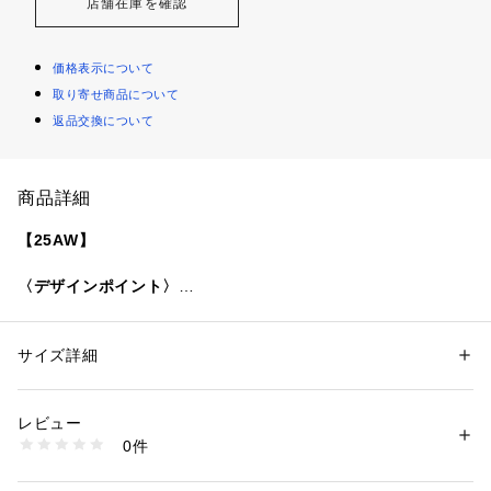
店舗在庫を確認
価格表示について
取り寄せ商品について
返品交換について
商品詳細
【25AW】
〈デザインポイント〉
スポーティなムード漂うハーフジップタイプのアノラックパー
カー。
シワ感のある生地とゆったりとしたシルエットで、程よいラフ
サイズ詳細
性別：
レディース
さとこなれ感を演出してくれます。
カテゴリー：
ファッション
 ＞ 
トップス
 ＞ 
パーカー
素材：ナイロン100%
裾とフードはドロストで着こなしの調節が可能。
生産国：中国
レビュー
大きめのフラップポケットと別でサイドポケットもついてお
商品番号：
1150000040540 
（モール）
0件
り、機能性とデザイン性を両立した一枚です。
724050084 （ショップ）