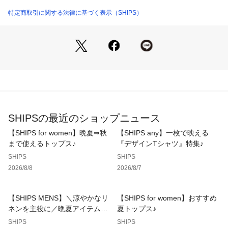
〈生地・素材のポイント〉
・家庭洗濯可能（洗濯機OK）
特定商取引に関する法律に基づく表示（SHIPS）
撥水加工と花粉が付きにくい加工を施したナイロンタスラン素
材を使用。
接触冷感もあり、暑い時期から快適に着用いただけます。
天然素材のようなナチュラルな表情と、軽くてしなやかな質感
が魅力です。
〈コーディネート・その他〉
タウンユースには、 落ち感のあるボトムやキレイ目な小物と
のミックスコーデがオススメ。
SHIPSの最近のショップニュース
涼しくなったらトラッドなジャケットのインにするのも◎
スニーカーやカジュアルなサンダルと合わせればお洒落なアウ
【SHIPS for women】晩夏⇒秋
【SHIPS any】一枚で映える
トドアスタイルにぴったりです。
まで使えるトップス♪
『デザインTシャツ』特集♪
SHIPS
SHIPS
-------------------------------------
2026/8/8
2026/8/7
生地の厚み：薄手～中間
伸縮性：無
透け感：無（ホワイトはやや有）
【SHIPS MENS】＼涼やかなリ
【SHIPS for women】おすすめ
光沢感：やや有
ネンを主役に／晩夏アイテム特
夏トップス♪
水洗い：可
集
SHIPS
SHIPS
-------------------------------------