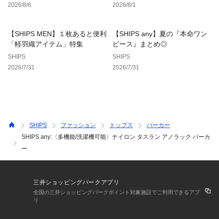
2026/8/6
2026/8/1
※撥水加工など、素材の加工は永久的なものではなく、着用や
【SHIPS MEN】１枚あると便利
【SHIPS any】夏の『本命ワン
洗濯をくり返すことにより、徐々に効果が低下します。
「軽羽織アイテム」特集
ピース』まとめ◎
※屋外での撮影画像は、光の当たり具合で色味が多少異なって
SHIPS
SHIPS
見える場合があります。商品の色味は、スタジオでの詳細画像
2026/7/31
2026/7/31
をご参照ください。
※末永く愛用頂く為に、アテンションタグ・洗濯ネームを必ず
ご確認の上、着用又はお取り扱い下さい。
※画像の商品はサンプルです。
実際の商品と仕様、加工、サイズが若干異なる場合がございま
SHIPS
ファッション
トップス
パーカー
す。
SHIPS any:〈多機能/洗濯機可能〉ナイロン タスラン アノラック パーカ
ー
三井ショッピングパークアプリ
全国の三井ショッピングパークポイント対象施設でご利用できるアプ
リ