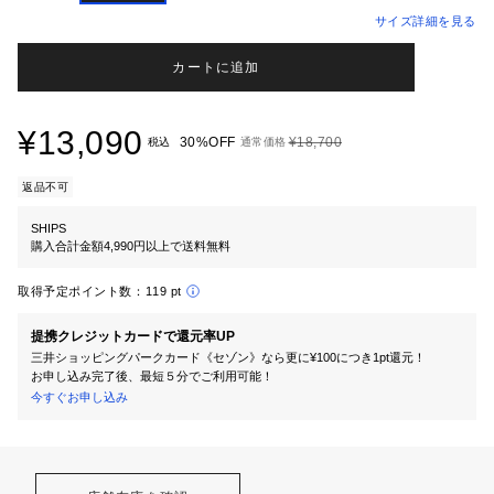
サイズ詳細を見る
カートに追加
¥13,090
30%OFF
¥18,700
税込
通常価格
返品不可
SHIPS
購入合計金額4,990円以上で送料無料
取得予定ポイント数：
119 pt
提携クレジットカードで還元率UP
三井ショッピングパークカード《セゾン》なら更に¥100につき1pt還元！
お申し込み完了後、最短５分でご利用可能！
今すぐお申し込み