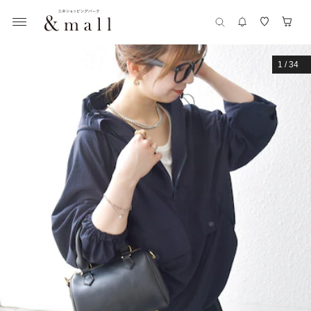
1
/
34