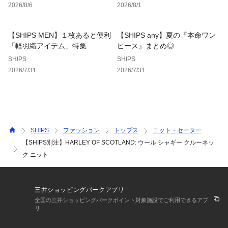
2026/8/6
2026/8/1
ニットの本場ならではの素材感と、発色のよさに加え、シーム
レスニッティング（輪編み）でスムースな着心地のよさが特徴
です。
【SHIPS MEN】１枚あると便利
【SHIPS any】夏の『本命ワン
「軽羽織アイテム」特集
ピース』まとめ◎
【注意事項】
SHIPS
SHIPS
※末永く愛用頂く為に、アテンションタグ・洗濯ネームを必ず
2026/7/31
2026/7/31
ご確認の上、着用又はお取り扱いください。
※撮影環境による光の当たり具合やパソコン・スマートフォン
などの閲覧環境によって、実際の色味と異なって見える場合が
あります。
　商品の色味は商品単体で撮影した画像をご参照ください。
SHIPS
ファッション
トップス
ニット・セーター
【SHIPS別注】HARLEY OF SCOTLAND: ウール シャギー クルーネッ
※画像の商品はサンプルです。
ク ニット
　実際の商品と仕様、加工、サイズが若干異なる場合がござい
ます。
三井ショッピングパークアプリ
全国の三井ショッピングパークポイント対象施設でご利用できるアプ
リ