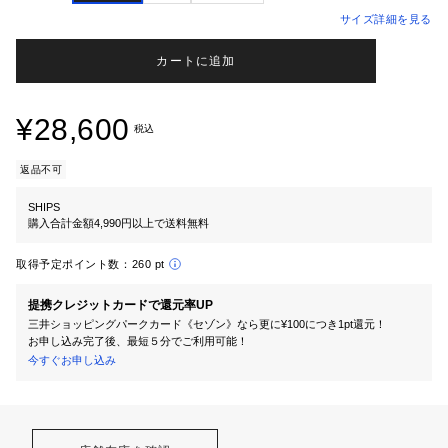
サイズ詳細を見る
カートに追加
¥28,600
税込
返品不可
SHIPS
購入合計金額4,990円以上で送料無料
取得予定ポイント数：
260 pt
提携クレジットカードで還元率UP
三井ショッピングパークカード《セゾン》なら更に¥100につき1pt還元！
お申し込み完了後、最短５分でご利用可能！
今すぐお申し込み