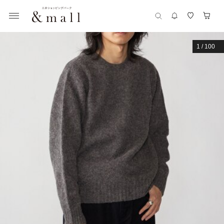
1
/
100