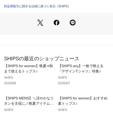
【デザイン】
袖付けや両脇、袖など全てにおいてシームレスのフルファッシ
特定商取引に関する法律に基づく表示（SHIPS）
ョン製法を用いた着心地の良さが特徴。
型は伝統的なサドルショルダーのクルーネックですが、今シー
ズンはサイズを1からリクエストして別注。
縦長のクラシックなサイジングから、身幅を広く・着丈を短く
変更しリブ部分も若干広く調節しました。
従来よりもリラックスした着用感ながらも着丈がスッキリして
いるので、ゆるく見えないバランスに仕上がっています。
【スタイリング】
SHIPSの最近のショップニュース
発色の良いカラーリングが特徴なので一枚での着用はもちろ
ん、ジャケットのインナーにもおススメ。
【SHIPS for women】晩夏⇒秋
【SHIPS any】一枚で映える
コーディネートのカラーが重たくなりがちな秋冬に挿しアイテ
まで使えるトップス♪
『デザインTシャツ』特集♪
ムとしてワードローブに追加したいアイテムです。
SHIPS
SHIPS
2026/8/8
2026/8/7
M⇒40、L⇒42、LL⇒44
【HARLEY OF SCOTLAND】（ハーレー・オブ・スコットラ
【SHIPS MENS】＼涼やかなリ
【SHIPS for women】おすすめ
ンド）
ネンを主役に／晩夏アイテム特
夏トップス♪
1929年スコットランド東海岸に設立された、シェットランド
集
SHIPS
SHIPS
ウールとフェアアイル・セーターのニットファクトリー。