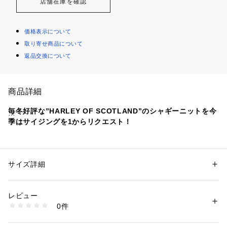
店舗在庫を確認
価格表示について
取り寄せ商品について
返品交換について
商品詳細
毎冬好評な”HARLEY OF SCOTLAND”のシャギーニットを今
季はサイジングを1からリクエスト！
【素材】
本場スコットランド製はもちろんのこと、目を引く発色の良い
カラーが特徴の1枚。
サイズ詳細
性別：
メンズ
スコットランドの北に位置するシェットランド諸島に生息する
カテゴリー：
ファッション
 ＞ 
トップス
 ＞ 
ニット・セーター
素材：ウール100%
羊からとられるハリと光沢感のあるウールを使用。
生産国：スコットランド
レビュー
アザミの実の棘で表面を掻き起毛加工を施すことで柔らかい雰
商品番号：
1150000040297 
（モール）
0件
囲気に仕上がっています。
116000128 （ショップ）