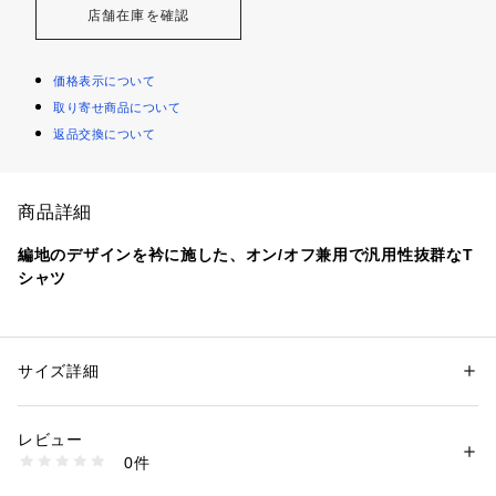
店舗在庫を確認
価格表示について
取り寄せ商品について
返品交換について
商品詳細
編地のデザインを衿に施した、オン/オフ兼用で汎用性抜群なT
シャツ
【素材特性】
上品な光沢と着心地抜群なストレッチ性のあるポンチ素材を使
用。
サイズ詳細
性別：
メンズ
ハイゲージで編みたてたキレイな表面感が特徴で、ライトな厚
カテゴリー：
ファッション
 ＞ 
トップス
 ＞ 
Tシャツ・カットソー
素材：【チャコールグレー】本体:レーヨン59%、 ポリエステル37%、 ポ
みです。
リウレタン4% リブ:コットン82%、 ポリエステル16%、 ポリウレタン
レビュー
ご家庭の洗濯機でのメンテナンスが可能です。
2%、 【その他カラー】本体:レーヨン61%、 ナイロン34%、 ポリウレタ
0件
ン5% リブ:コットン82%、 ポリエステル16%、 ポリウレタン2%
生産国：中国
【デザイン】