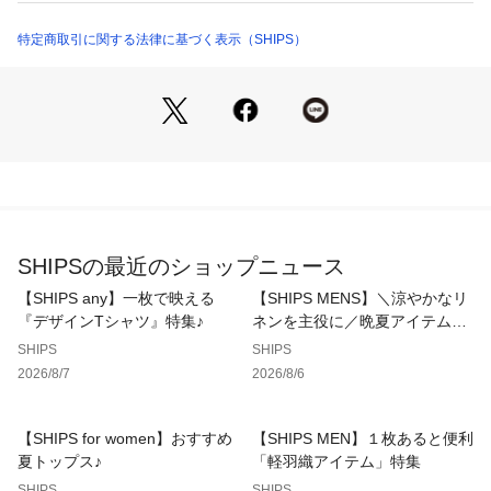
商品番号：
1150000037796 
（モール）
衿のリブ部分に編み柄でデザインを施したキレイめなTシャ
712110067 （ショップ）
ツ。
特定商取引に関する法律に基づく表示（SHIPS）
カジュアルスタイルはもちろんのこと、ビジネスシーンにも大
活躍する汎用性の高さも◎
衿のリブを少し太めに設定することにより、上品な印象に見え
るデザインに仕上げています。
程よいリラックス感のあるシルエットですので、ジャケットの
インナーとしてもオススメです。
----------------------------
裏地：無
SHIPSの最近のショップニュース
光沢感：やや有
生地の厚み：普通
【SHIPS any】一枚で映える
【SHIPS MENS】＼涼やかなリ
伸縮性：有
『デザインTシャツ』特集♪
ネンを主役に／晩夏アイテム特
透け感：無
集
SHIPS
SHIPS
水洗い：可
2026/8/7
2026/8/6
----------------------------
【注意事項】
【SHIPS for women】おすすめ
【SHIPS MEN】１枚あると便利
※末永く愛用頂く為に、アテンションタグ・洗濯ネームを必ず
夏トップス♪
「軽羽織アイテム」特集
ご確認の上、着用又はお取り扱いください。
SHIPS
SHIPS