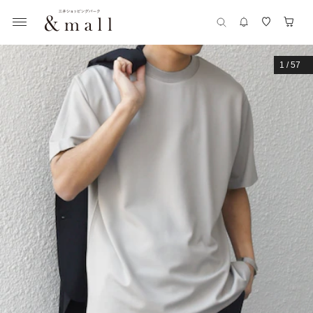
1
/
57