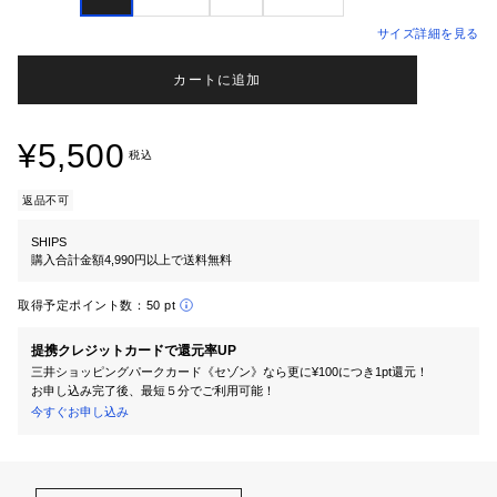
サイズ詳細を見る
カートに追加
¥5,500
税込
返品不可
SHIPS
購入合計金額4,990円以上で送料無料
取得予定ポイント数：
50 pt
提携クレジットカードで還元率UP
三井ショッピングパークカード《セゾン》なら更に¥100につき1pt還元！
お申し込み完了後、最短５分でご利用可能！
今すぐお申し込み