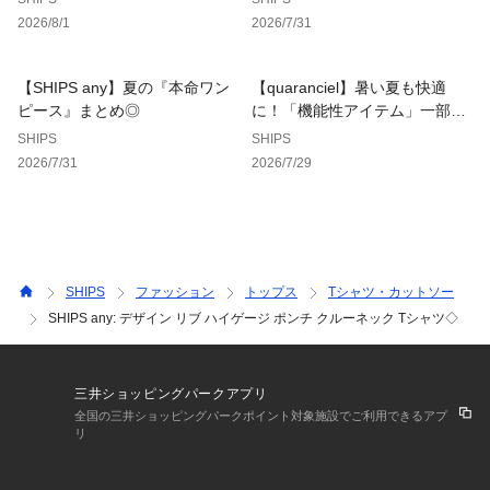
2026/8/1
2026/7/31
※撮影環境による光の当たり具合やパソコン・スマートフォン
などの閲覧環境によって、実際の色味と異なって見える場合が
あります。
【SHIPS any】夏の『本命ワン
【quaranciel】暑い夏も快適
　商品の色味は商品単体で撮影した画像をご参照ください。
ピース』まとめ◎
に！「機能性アイテム」一部SA
LEも◎
SHIPS
SHIPS
※画像の商品はサンプルです。
2026/7/31
2026/7/29
　実際の商品と仕様、加工、サイズが若干異なる場合がござい
ます。
SHIPS
ファッション
トップス
Tシャツ・カットソー
SHIPS any: デザイン リブ ハイゲージ ポンチ クルーネック Tシャツ◇
三井ショッピングパークアプリ
全国の三井ショッピングパークポイント対象施設でご利用できるアプ
リ