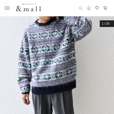
1
/
29