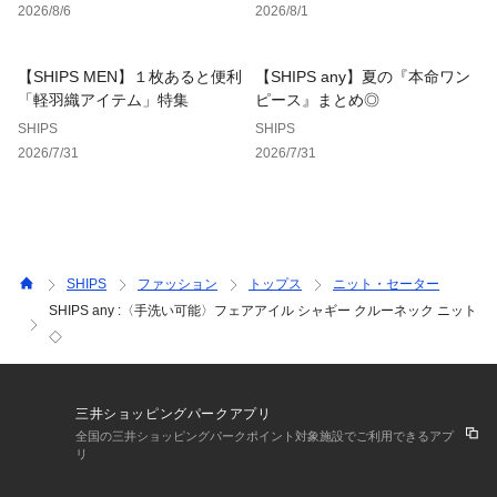
2026/8/6
2026/8/1
※素材特性上、毛抜け、毛並みの乱れ、毛玉が生じる場合があ
りますので摩擦にご注意ください。
【SHIPS MEN】１枚あると便利
【SHIPS any】夏の『本命ワン
※連続着用は避け、着用後はブラッシング等で毛並みを整え、
「軽羽織アイテム」特集
ピース』まとめ◎
毛玉ははさみで除去してください。
SHIPS
SHIPS
※毛抜けが生じた際は、エチケットブラシ等で取り除いてくだ
2026/7/31
2026/7/31
さい。
※撮影環境による光の当たり具合やパソコン・スマートフォン
などの閲覧環境によって、実際の色味と異なって見える場合が
あります。
　商品の色味は商品単体で撮影した画像をご参照ください。
SHIPS
ファッション
トップス
ニット・セーター
SHIPS any :〈手洗い可能〉フェアアイル シャギー クルーネック ニット
※画像の商品はサンプルです。
◇
　実際の商品と仕様、加工、サイズが若干異なる場合がござい
ます。
三井ショッピングパークアプリ
全国の三井ショッピングパークポイント対象施設でご利用できるアプ
リ