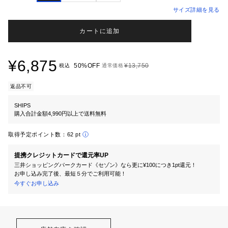
サイズ詳細を見る
カートに追加
¥6,875
50%OFF
¥13,750
税込
通常価格
返品不可
SHIPS
購入合計金額4,990円以上で送料無料
取得予定ポイント数：
62 pt
提携クレジットカードで還元率UP
三井ショッピングパークカード《セゾン》なら更に¥100につき1pt還元！
お申し込み完了後、最短５分でご利用可能！
今すぐお申し込み