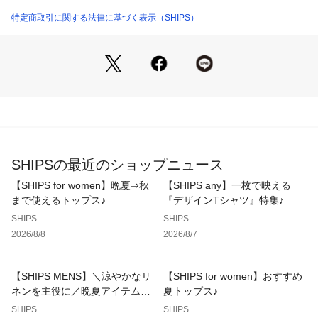
トレンドの毛足の長いシャギーとオーセンティックなフェアア
イル柄を融合させたニット。
特定商取引に関する法律に基づく表示（SHIPS）
クラシックなフェアアイル柄をモダンな雰囲気にし、リラック
スフィットにすることで今の気分にぴったりなアイテムに仕上
げております。
シックなモノトーンカラーやファンシーなカラー展開もあり、
女性の方にも着やすいのでオススメ◎
メイントップスとして、コートなどのインナーとしても存在感
抜群の総柄ニットです！
----------------------------
SHIPSの最近のショップニュース
裏地：無
光沢感：無
【SHIPS for women】晩夏⇒秋
【SHIPS any】一枚で映える
生地の厚み：やや厚め
まで使えるトップス♪
『デザインTシャツ』特集♪
伸縮性：有
SHIPS
SHIPS
透け感：無
2026/8/8
2026/8/7
水洗い：手洗い可
----------------------------
【SHIPS MENS】＼涼やかなリ
【SHIPS for women】おすすめ
【注意事項】
ネンを主役に／晩夏アイテム特
夏トップス♪
※末永く愛用頂く為に、アテンションタグ・洗濯ネームを必ず
集
SHIPS
SHIPS
ご確認の上、着用又はお取り扱いください。