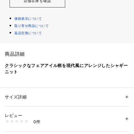
店舗在庫を確認
価格表示について
取り寄せ商品について
返品交換について
商品詳細
クラシックなフェアアイル柄を現代風にアレンジしたシャギー
ニット
【素材特性】
柔らかく肌触りの良いシャギーニットを使用。
起毛させている為、程良い肉感がありながら軽量でふんわりと
サイズ詳細
性別：
メンズ
した仕上がりです。
カテゴリー：
ファッション
 ＞ 
トップス
 ＞ 
ニット・セーター
素材：アクリル52%、 ポリエステル22%、 ナイロン18%、 毛6%、 ポリ
手洗いが可能なので、ご家庭でメンテナンスが出来るのも嬉し
ウレタン2%
レビュー
いポイントです。
生産国：中国
0件
商品番号：
1150000036477 
（モール）
716040019 （ショップ）
【デザイン】