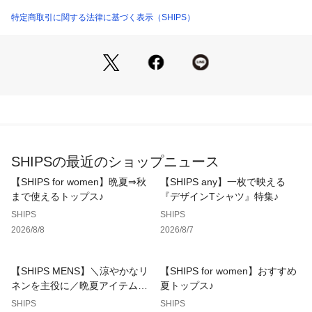
トレンドの毛足の長いシャギーとオーセンティックなフェアア
イル柄を融合させたニット。
特定商取引に関する法律に基づく表示（SHIPS）
クラシックなフェアアイル柄をモダンな雰囲気にし、リラック
スフィットにすることで今の気分にぴったりなアイテムに仕上
げております。
シックなモノトーンカラーやファンシーなカラー展開もあり、
女性の方にも着やすいのでオススメ◎
メイントップスとして、コートなどのインナーとしても存在感
抜群の総柄ニットです！
----------------------------
SHIPSの最近のショップニュース
裏地：無
光沢感：無
【SHIPS for women】晩夏⇒秋
【SHIPS any】一枚で映える
生地の厚み：やや厚め
まで使えるトップス♪
『デザインTシャツ』特集♪
伸縮性：有
SHIPS
SHIPS
透け感：無
2026/8/8
2026/8/7
水洗い：手洗い可
----------------------------
【SHIPS MENS】＼涼やかなリ
【SHIPS for women】おすすめ
【注意事項】
ネンを主役に／晩夏アイテム特
夏トップス♪
※末永く愛用頂く為に、アテンションタグ・洗濯ネームを必ず
集
SHIPS
SHIPS
ご確認の上、着用又はお取り扱いください。