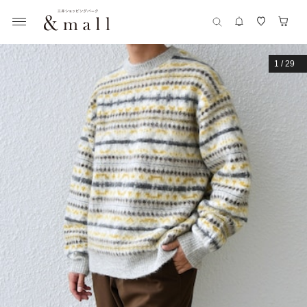
1
/
29