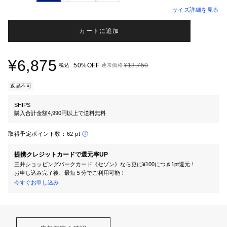
サイズ詳細を見る
カートに追加
¥6,875
50%OFF
¥13,750
税込
通常価格
返品不可
SHIPS
購入合計金額4,990円以上で送料無料
取得予定ポイント数：
62 pt
提携クレジットカードで還元率UP
三井ショッピングパークカード《セゾン》なら更に¥100につき1pt還元！
お申し込み完了後、最短５分でご利用可能！
今すぐお申し込み