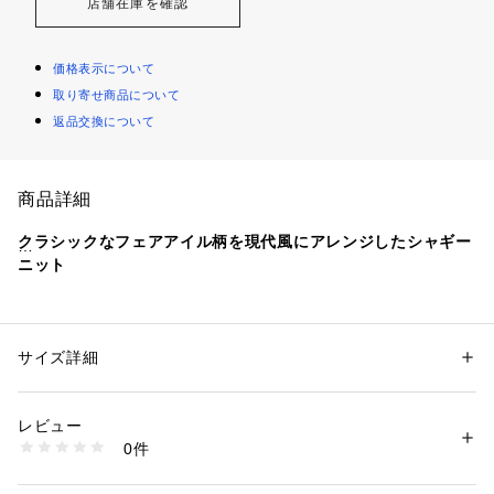
店舗在庫を確認
価格表示について
取り寄せ商品について
返品交換について
商品詳細
クラシックなフェアアイル柄を現代風にアレンジしたシャギー
ニット
【素材特性】
柔らかく肌触りの良いシャギーニットを使用。
起毛させている為、程良い肉感がありながら軽量でふんわりと
サイズ詳細
性別：
メンズ
した仕上がりです。
カテゴリー：
ファッション
 ＞ 
トップス
 ＞ 
ニット・セーター
素材：アクリル52%、 ポリエステル22%、 ナイロン18%、 毛6%、 ポリ
手洗いが可能なので、ご家庭でメンテナンスが出来るのも嬉し
ウレタン2%
レビュー
いポイントです。
生産国：中国
0件
商品番号：
1150000036477 
（モール）
716040019 （ショップ）
【デザイン】