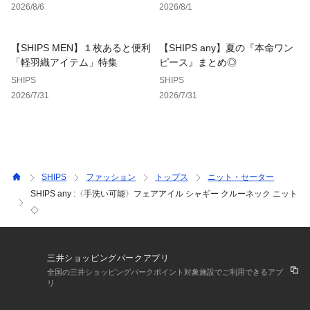
2026/8/6
2026/8/1
※素材特性上、毛抜け、毛並みの乱れ、毛玉が生じる場合があ
りますので摩擦にご注意ください。
【SHIPS MEN】１枚あると便利
【SHIPS any】夏の『本命ワン
※連続着用は避け、着用後はブラッシング等で毛並みを整え、
「軽羽織アイテム」特集
ピース』まとめ◎
毛玉ははさみで除去してください。
SHIPS
SHIPS
※毛抜けが生じた際は、エチケットブラシ等で取り除いてくだ
2026/7/31
2026/7/31
さい。
※撮影環境による光の当たり具合やパソコン・スマートフォン
などの閲覧環境によって、実際の色味と異なって見える場合が
あります。
　商品の色味は商品単体で撮影した画像をご参照ください。
SHIPS
ファッション
トップス
ニット・セーター
SHIPS any :〈手洗い可能〉フェアアイル シャギー クルーネック ニット
※画像の商品はサンプルです。
◇
　実際の商品と仕様、加工、サイズが若干異なる場合がござい
ます。
三井ショッピングパークアプリ
全国の三井ショッピングパークポイント対象施設でご利用できるアプ
リ