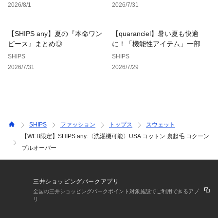
2026/8/1
2026/7/31
【少しのいいこと】
【SHIPS any】夏の『本命ワン
【quaranciel】暑い夏も快適
～JUST A LITTLE BETTER～ 
ピース』まとめ◎
に！「機能性アイテム」一部SA
LEも◎
SHIPS
SHIPS
SHIPS anyは人のため、環境のため小さなことでも何かできる
2026/7/31
2026/7/29
ことから始めます。
この商品はその理念のもと、環境に配慮してつくられていま
す。
POINT
COTTON USA
SHIPS
ファッション
トップス
スウェット
【WEB限定】SHIPS any:〈洗濯機可能〉USA コットン 裏起毛 コクーン
※生産状況により店舗にて販売する場合もございます。
プルオーバー
※ナチュラル・ブラックの撮影画像はリブの仕様が異なりま
す。正しい仕様はキャメルの詳細画像をご参照ください。
※旧品番より若干組成内容が異なります。予めご了承下さいま
せ。
三井ショッピングパークアプリ
※屋外での撮影画像は、光の当たり具合で色味が多少異なって
全国の三井ショッピングパークポイント対象施設でご利用できるアプ
リ
見える場合があります。商品の色味は、スタジオでの詳細画像
をご参照ください。