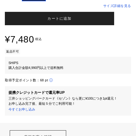
サイズ詳細を見る
カートに追加
¥7,480
税込
返品不可
SHIPS
購入合計金額4,990円以上で送料無料
取得予定ポイント数：
68 pt
提携クレジットカードで還元率UP
三井ショッピングパークカード《セゾン》なら更に¥100につき1pt還元！
お申し込み完了後、最短５分でご利用可能！
今すぐお申し込み