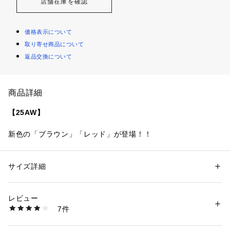
店舗在庫を確認
価格表示について
取り寄せ商品について
返品交換について
商品詳細
【25AW】
新色の「ブラウン」「レッド」が登場！！
〈デザインポイント〉
裾のドロストによってコクーンシルエットになるデザインプル
サイズ詳細
性別：
レディース
オーバー。
カテゴリー：
ファッション
 ＞ 
トップス
 ＞ 
スウェット
素材：本体: コットン100%、 リブ: コットン97%、 ポリウレタン3%
クロップ丈のデザインなので、幅広いボトムとマッチします。
生産国：中国
レビュー
豊富なカラーバリエーションで色合いも可愛く、シンプルで使
商品番号：
1150000035490 
（モール）
7件
い勝手が良いので色違いで揃えるのもおすすめです。
722050037 （ショップ）
前後差のある着丈なので、トップスをインしなくてもバランス