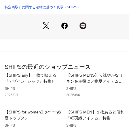
の取りやすいアイテムです。
特定商取引に関する法律に基づく表示（SHIPS）
〈生地・素材のポイント〉
・家庭洗濯可能（洗濯機OK）
USAコットンを使用し裏に起毛をかけた裏毛素材。
普通の綿に比べ毛羽立ちが少なく耐久性に優れているのが特
徴。
〈コーディネート・その他〉
身幅がゆったりとしたショート丈なので、ボトムとのバランス
がとりやすく、パンツでもスカートでも合わせやすい1枚で
SHIPSの最近のショップニュース
す。
ワンピースの上や、シャツやロンTを合わせてレイヤードを楽
【SHIPS any】一枚で映える
【SHIPS MENS】＼涼やかなリ
しむスタイリングもおすすめです。
『デザインTシャツ』特集♪
ネンを主役に／晩夏アイテム特
集
SHIPS
SHIPS
-------------------------------------
2026/8/7
2026/8/6
生地の厚み：中間
伸縮性：有
透け感：無
【SHIPS for women】おすすめ
【SHIPS MEN】１枚あると便利
光沢感：無
夏トップス♪
「軽羽織アイテム」特集
水洗い：可
SHIPS
SHIPS
-------------------------------------