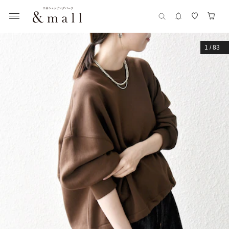
1
/
83