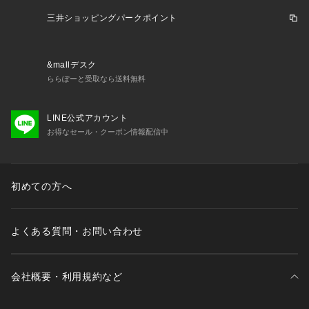
※末永く愛用頂く為に、アテンションタグ・洗濯ネームを必ず
三井ショッピングパークポイント
ご確認の上、着用又はお取り扱い下さい。
※画像の商品はサンプルです。
実際の商品と仕様、加工、サイズが若干異なる場合がございま
&mallデスク
す。
ららぽーと受取なら送料無料
LINE公式アカウント
お得なセール・クーポン情報配信中
初めての方へ
よくある質問・お問い合わせ
会社概要・利用規約など