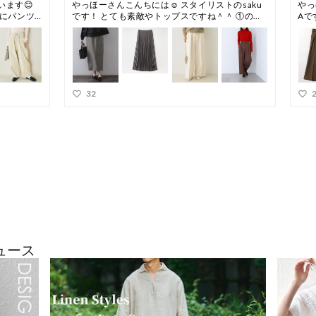
※着用の際は、バ
への引っ掛かりに
※屋外での撮影画
なって見える場合
での詳細画像をご
※末永く愛用頂く
を必ずご確認の上
※画像の商品はサ
実際の商品と仕様
ざいます。
ュース