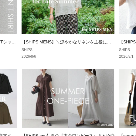
ンTシャ
【SHIPS MENS】＼涼やかなリネンを主役に／
【SHIP
晩夏アイテム特集
SHIPS
SHIPS
2026/8/6
2026/8/1
羽織アイテ
【SHIPS any】夏の『本命ワンピース』まとめ◎
【quar