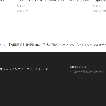
ム」一部
SHIPS
SHIPS
2026/7/31
2026/7/29
ー
【WEB限定】SHIPS any:〈手洗い可能〉ハーフ ジップ ハイネック プルオー
&mallデスク
井ショッピングパークポイント
ららぽーと受取なら送料無料