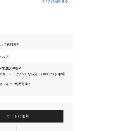
サイズ詳細を見る
円以上で送料無料
0 pt
ドで還元率UP
カード《セゾン》なら更に¥100につき1pt還
短５分でご利用可能！
カートに追加