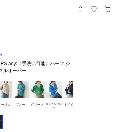
N
PS any:〈手洗い可能〉ハーフ ジ
 プルオーバー
ロイヤルブル

ベージュ
ブルー
グリーン
ネイビー
E