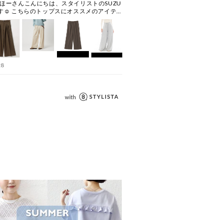
ッグやアクセサリー、表面の粗い物等
十分にご注意ください。
像は、光の当たり具合で色味が多少異
があります。商品の色味は、スタジオ
参照ください。
為に、アテンションタグ・洗濯ネーム
、着用又はお取り扱い下さい。
ンプルです。
、加工、サイズが若干異なる場合がご