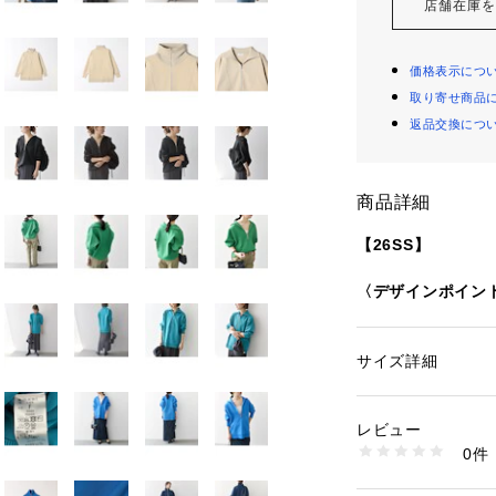
店舗在庫
価格表示につ
取り寄せ商品
返品交換につ
商品詳細
【26SS】
〈デザインポイン
着回し力抜群なハ
ややハリのある素
よい抜け感を演出
サイズ詳細
性別：
レディース
季節にとらわれな
カテゴリー：
ファッ
素材：ポリエステル1
ングシーズン活躍
生産国：中国
レビュー
商品番号：
11500000
0件
〈生地・素材のポ
726040015 （ショ
・家庭洗濯可能（