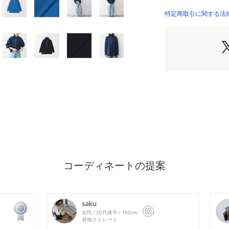
ポリエステル10
詰めて編んだシリ
特定商取引に関する法律
ハリがあり、軽い
す。
〈コーディネート
ハーフジップを開
したりとスタイリ
す。
----------------------
生地の厚み：中間
伸縮性：有
透け感：無
光沢感：無
水洗い：可
----------------------
※サイト上のカラ
場合がございます
※生産状況により