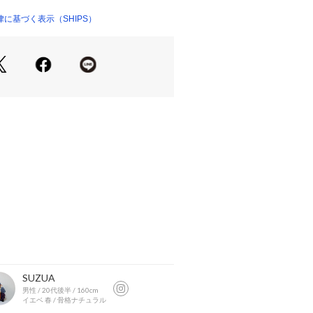
0％のさらっとしたタッチの糸を度目を
ーズ。
に基づく表示（SHIPS）
ので型崩れしにくく扱いやすい素材で
・その他〉
けて襟のようにしたり、ロンTをイン
ングによって雰囲気の違いを楽しめま
---------------
---------------
ー表記と商品タグのカラー名が異なる
。ご了承くださいませ。
店舗にて販売する場合もございます。