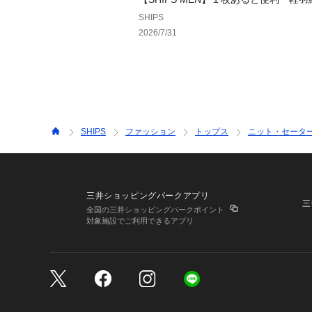
ム」特集
SHIPS
2026/7/31
SHIPS
ファッション
トップス
ニット・セータ
三井ショッピングパークアプリ
三
全国の三井ショッピングパークポイント
対象施設でご利用できるアプリ