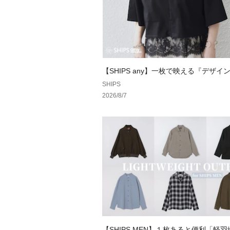
【SHIPS any】一枚で映える『デザイ
ツ』特集♪
SHIPS
2026/8/7
【SHIPS MEN】１枚あると便利「軽