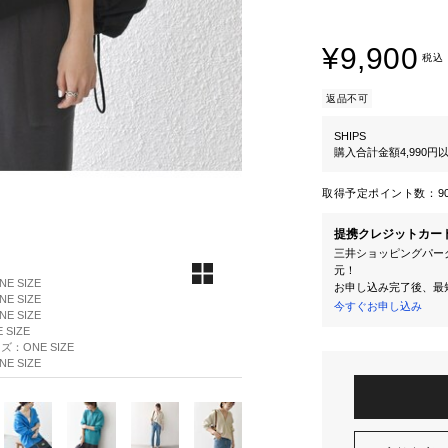
¥9,900
税込
返品不可
SHIPS
購入合計金額4,990
取得予定ポイント数：
9
提携クレジットカー
三井ショッピングパーク
元！
 SIZE
お申し込み完了後、最
 SIZE
今すぐお申し込み
 SIZE
SIZE
：ONE SIZE
 SIZE