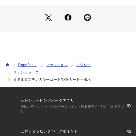
見え、フロントで結べばスタイリングのアクセントになるデザ
イン。
【カラー】
・やわらかく明るい印象のライトベージュ。
・着回しやすいベーシックなネイビー。
・全2色展開。
【スタイリングポイント】
・春ニットの上にさっと羽織った、軽やかなレイヤードスタイ
RopePicnic
ファッション
アウター
ル。
ステンカラーコート
・カラーシャツと合わせた、ほどよくカジュアルな着こなし。
ミドル丈ステンカラーコート/花粉ガード・撥水
・ベルトをフロントで結び、ワンピース感覚で着こなすスタイ
リングもおすすめ。
・デニムやワイドパンツと合わせて、ミドル丈を活かしたバラ
ンスの良いコーディネート。
三井ショッピングパークアプリ
全国の三井ショッピングパークポイント対象施設でご利用できるアプ
-----------------------------
リ
 裏地：なし
 光沢感：ややあり
 透け感：なし
三井ショッピングパークポイント