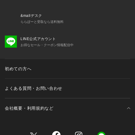
 伸縮性：ややあり
 ファスナー：なし
 ポケット：あり
&mallデスク
 ボタン：あり（開閉可）
ららぽーと受取なら送料無料
 生地の厚さ：やや薄手
 その他仕様：ベルト付き
LINE公式アカウント
 季節：春、秋
お得なセール・クーポン情報配信中
 -----------------------------
※撮影時の光、お使いのモニター環境によって色の見え方が違
う場合がございます。
※2025年秋冬商品より、ワンサイズ展開の商品は「F（フリー
初めての方へ
サイズ）」表記に変更しております。
詳しい採寸はサイズ欄をご覧ください。
よくある質問・お問い合わせ
【モデル着用サイズ】
身長：165cm　
着用サイズ：F
会社概要・利用規約など
【2026 Spring】【26SS】
三井不動産が展開する商業施設一覧