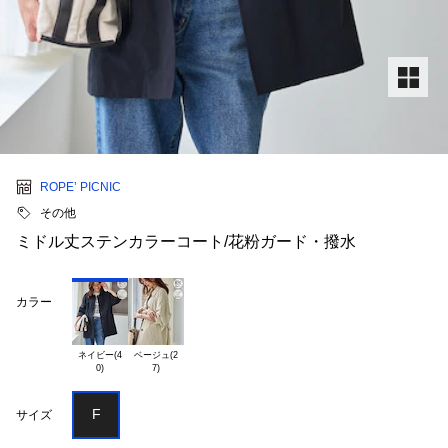
ROPE’ PICNIC
その他
ミドル丈ステンカラーコート/花粉ガード・撥水
カラー
ネイビー(4

ベージュ(2

F
サイズ