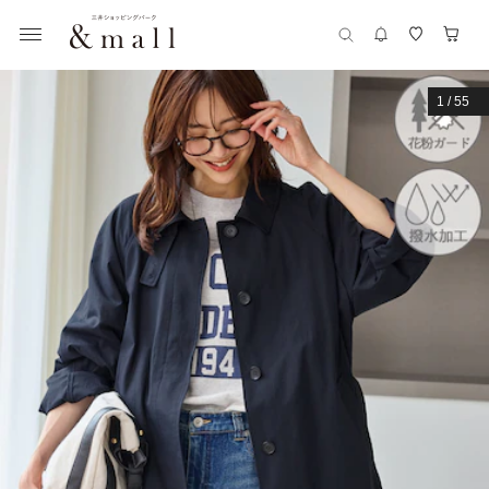
1
/
55