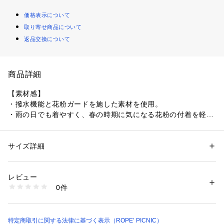
価格表示について
取り寄せ商品について
返品交換について
商品詳細
【素材感】
・撥水機能と花粉ガードを施した素材を使用。
・雨の日でも着やすく、春の時期に気になる花粉の付着を軽減
できる素材感。
・表面にシボ感のある生地で、全体をライトで軽やかな印象
に。
サイズ詳細
性別：
レディース
カテゴリー：
ファッション
 ＞ 
アウター
 ＞ 
ステンカラーコート
素材：ポリエステル 100%
【デザイン・シルエット】
生産国：中国
レビュー
・軽羽織としても活躍する、裏無し仕様のコートデザイン。
洗濯：手洗い、漂白不可、タンブル乾燥不可、自然乾燥、アイロン仕上げ
0件
・暖かくなる時期にも着やすく、長い期間スタイリングできる
不可、ドライ可、ウエットクリーニング可
※詳しい洗濯方法については、商品の品質表示タグをご覧ください
ミドル丈。
商品番号：
1130100025541 
（モール）
・スタイリングに変化をつけられる共生地ベルト付き。
GDL16010 （ショップ）
・共生地のベルトは、後ろで結ぶとウエストまわりがすっきり
特定商取引に関する法律に基づく表示（ROPE’ PICNIC）