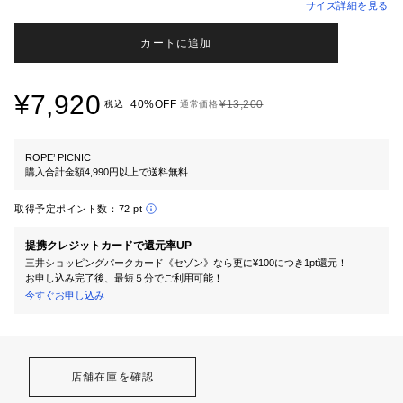
サイズ詳細を見る
カートに追加
¥7,920
40%OFF
¥13,200
税込
通常価格
ROPE’ PICNIC
購入合計金額4,990円以上で送料無料
取得予定ポイント数：
72 pt
提携クレジットカードで還元率UP
三井ショッピングパークカード《セゾン》なら更に¥100につき1pt還元！
お申し込み完了後、最短５分でご利用可能！
今すぐお申し込み
店舗在庫を確認