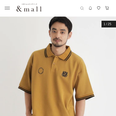
1
/
25