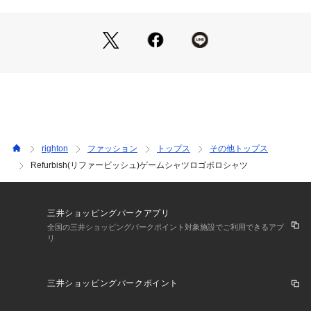
・1枚でサマになるライン使い
襟と袖口のクラシカルなライン。
顔周りを引き締め、上品な印象に。
シンプルな着こなしを格上げします。
・こなれ感を生むリラックス設計
肩を落としたドロップショルダー。
ゆとりのある身幅でリラックス。
大人の余裕を感じさせるシルエット。
righton
ファッション
トップス
その他トップス
・表情豊かなテクスチャ
Refurbish(リファービッシュ)ゲームシャツロゴポロシャツ
表面に細やかな凹凸のある生地感。
のっぺりせず、奥行きのある表情に。
上質なカジュアルスタイルを後押し。
三井ショッピングパークアプリ
・快適な風合いをキープ
全国の三井ショッピングパークポイント対象施設でご利用できるアプ
リ
肌離れが良く、さらりとした肌触り。
アクティブな日も快適に過ごせます。
デイリーユースにぴったりの一枚。
三井ショッピングパークポイント
・着回し力の高いベーシックな形