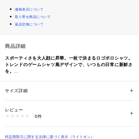
価格表示について
取り寄せ商品について
返品交換について
商品詳細
スポーティさを大人顔に昇華。一枚で決まるロゴポロシャツ。
トレンドのゲームシャツ風デザインで、いつもの日常に新鮮さ
を。
ゆったりシルエットとレトロな配色が、こなれた大人の休日を
演出。
サイズ詳細
性別：
メンズ
カテゴリー：
ファッション
 ＞ 
トップス
 ＞ 
その他トップス
素材：本体: 綿60% 
■Point
 本体: ポリエステル40% 
レビュー
・大人のスポーツミックス
 衿リブ部分: 綿52% 
0件
胸元のエンブレム刺繍がアクセント。
 衿リブ部分: ポリエステル48%
生産国：中国製
トレンド感をさりげなくプラス。
商品番号：
1109600002919 
（モール）
大人の遊び心をくすぐるデザイン。
A47-25187 （ショップ）
特定商取引に関する法律に基づく表示（ライトオン）