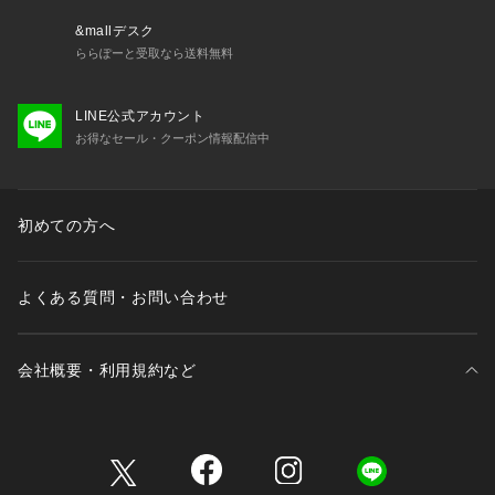
裾はすっきりとフラットな仕様。
パンツを選ばずバランス良く決まる。
&mallデスク
長く愛用できる汎用性の高さが魅力。
ららぽーと受取なら送料無料
【仕様】
LINE公式アカウント
トレンドのスポーツアイテムからインスピレーションを得た、
お得なセール・クーポン情報配信中
胸元のエンブレム刺繍とロゴが目を惹くポロシャツです。
襟元と袖口に施されたレトロな配色ラインが、アクティブな中
にクラシカルな雰囲気をプラス。
肩周りはゆったりとしたドロップショルダーを採用し、一枚着
初めての方へ
るだけで今っぽい抜け感のあるシルエットが完成します。
【素材】
よくある質問・お問い合わせ
表面に細やかな凹凸感を持たせた、表情豊かな生地を使用して
います。
肌に触れる面積が少なくなるため、さらりとした心地よい風合
会社概要・利用規約など
いを楽しめるのが魅力。
柔らかくリラックス感のある質感でありながら、程よい
三井不動産が展開する商業施設一覧