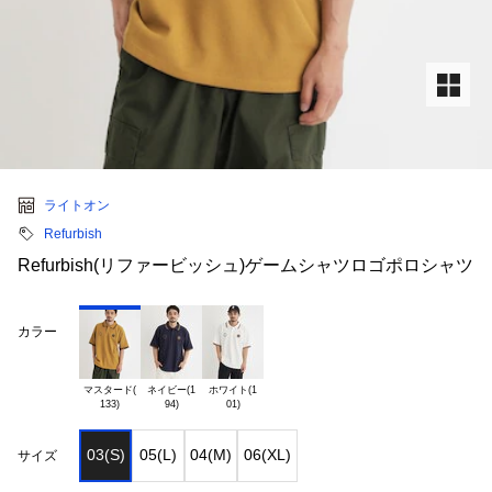
ライトオン
Refurbish
Refurbish(リファービッシュ)ゲームシャツロゴポロシャツ
カラー
マスタード(

ネイビー(1

ホワイト(1

03(S)
05(L)
04(M)
06(XL)
サイズ