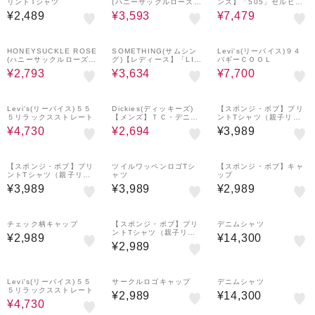
リントTシャツ
(ハニーサックルローズ)
ンズ】「505」セルビッ
【そよラク】ハーフスリ
ジデニムパンツ ストレー
¥2,489
¥3,593
¥7,479
ーブジャケット
ト
44%OFF
72%OFF
30%OFF
HONEYSUCKLE ROSE
SOMETHING(サムシン
Levi's(リーバイス)９４
(ハニーサックルローズ)
グ)【レディース】「LIS
バギーＣＯＯＬ
２ＷＡＹリボンキャミソ
A」ワイドパンツ
¥2,793
¥3,634
¥7,700
ール
57%OFF
51%OFF
Levi's(リーバイス)５５
Dickies(ディッキーズ)
【スポンジ・ボブ】プリ
５リラックスストレート
【メンズ】ＴＣ・デニム
ントTシャツ（親子リン
ショーツ
ク）
¥4,730
¥2,694
¥3,989
【スポンジ・ボブ】プリ
ツイルワッペンロゴTシ
【スポンジ・ボブ】キャ
ントTシャツ（親子リン
ャツ
ップ
ク）
¥3,989
¥3,989
¥2,989
チェック柄キャップ
【スポンジ・ボブ】プリ
デニムシャツ
ントTシャツ（親子リン
¥2,989
¥14,300
ク）
¥2,989
57%OFF
Levi's(リーバイス)５５
サークルロゴキャップ
デニムシャツ
５リラックスストレート
¥2,989
¥14,300
¥4,730