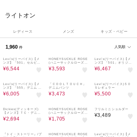
ライトオン
レディース
メンズ
キッズ・ベビー
1,960
人気順
件
65%OFF
40%OFF
58%OFF
Levi's(リーバイス)【メ
HONEYSUCKLE ROSE
Levi's(リーバイス)【メ
ンズ】「501」セルビッ
(ハニーサックルローズ)
ンズ】「501」オリジナ
ジデニムストレート
【そよラク】ハーフスリ
ルストレート
¥6,544
¥3,593
¥6,467
ーブジャケット
58%OFF
42%OFF
50%OFF
Levi's(リーバイス)【メ
「ＣＯＯＬＴＯＵＣＨ」
Levi's(リーバイス)５０
ンズ】「555」デニム リ
デニムパンツ
５レギュラー
ラックスストレート
¥6,005
¥3,473
¥5,500
51%OFF
62%OFF
Dickies(ディッキーズ)
HONEYSUCKLE ROSE
フリルミニショルダー
【メンズ】ＴＣ・デニム
(ハニーサックルローズ)
¥3,489
ショーツ
【レディース】フリルブ
¥2,694
¥1,705
ラウス
40%OFF
60%OFF
『トイ・ストーリー』/プ
HONEYSUCKLE ROSE
Levi's(リーバイス)【メ