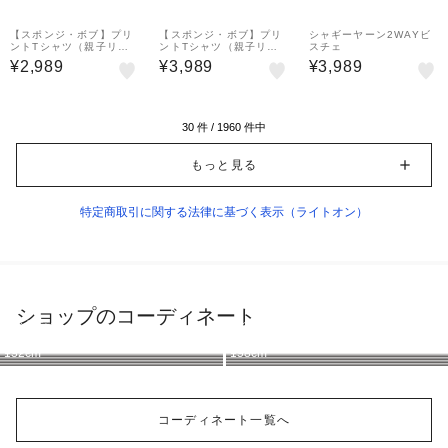
【スポンジ・ボブ】プリ
【スポンジ・ボブ】プリ
シャギーヤーン2WAYビ
ントTシャツ（親子リン
ントTシャツ（親子リン
スチェ
ク）
ク）
¥2,989
¥3,989
¥3,989
30
件 /
1960
件中
もっと見る
特定商取引に関する法律に基づく表示（ライトオン）
ショップのコーディネート
ライトオン
ライトオン
ライトオン
ライトオン
ライトオン
ライトオン
ライトオン
ライトオン
132cm
132cm
132cm
158cm
158cm
158cm
132cm
158cm
コーディネート一覧へ