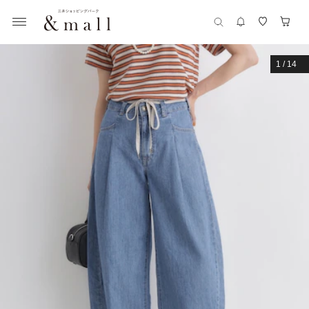
1
/
14