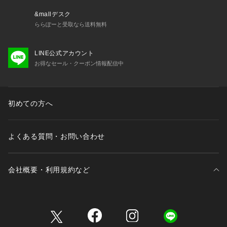
【仕様】
&mallデスク
丸みを帯びたカーブシルエットが目を惹く、トレンド感溢れる
ららぽーと受取なら送料無料
一本。
フロントのタックが立体感を生み出し、気になる下半身のライ
LINE公式アカウント
ンを優しくカバーします。
お得なセール・クーポン情報配信中
ウエストのドローコードがリラクシーなアクセントになり、気
負わない大人のカジュアルスタイルを演出。
ゆったりしつつも野暮ったく見えない、洗練されたフォルムで
す。
初めての方へ
【素材】
夏場でも快適に穿ける、軽やかで肌当たりの良い風合いが魅力
よくある質問・お問い合わせ
です。
見た目は本格的なデニムの表情を持ちながらも、ゴワつきを抑
えた柔らかな穿き心地を実現。
会社概要・利用規約など
動くたびに自然なドレープが生まれ、女性らしいニュアンスを
引き立てます。
明るいカラーが清涼感を与え、シーズンムードを盛り上げま
三井不動産が展開する商業施設一覧
す。
【スタイリング】