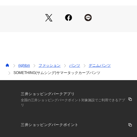
トップスインも綺麗に決まります。
・ウエスト紐でリラクシーな穿き心地
締め付け感を軽減するドローコード。
お好みのフィット感に調整可能です。
休日のリラックスタイムにも最適。
・女性のための美しいパターンメイク
カジュアルになりすぎない絶妙なバランス。
ルーズな中にも計算された美しさ。
righton
ファッション
パンツ
デニムパンツ
大人の上品さをキープする仕上がりです。
SOMETHING(サムシング)サマータックカーブパンツ
・夏に嬉しい軽やかな穿き心地
見た目以上に柔らかく軽快な風合い。
汗ばむ季節も肌にまとわりつきにくい。
三井ショッピングパークアプリ
暑い日のお出かけも快適に過ごせます。
全国の三井ショッピングパークポイント対象施設でご利用できるアプ
リ
・爽やかさを引き立てるウォッシュ加工
ヴィンテージライクな自然な色落ち感。
三井ショッピングパークポイント
軽快で涼しげな印象を与えます。
シンプルなTシャツとも相性抜群です。