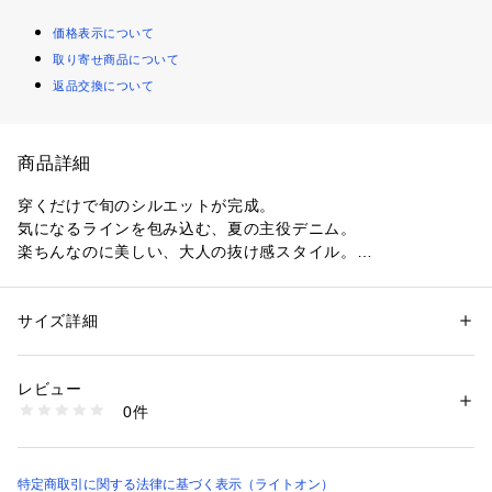
価格表示について
取り寄せ商品について
返品交換について
商品詳細
穿くだけで旬のシルエットが完成。
気になるラインを包み込む、夏の主役デニム。
楽ちんなのに美しい、大人の抜け感スタイル。
■Point
・体型を美しくカバーするカーブ設計
サイズ詳細
性別：
レディース
ゆとりを持たせた丸みのあるライン。
カテゴリー：
ファッション
 ＞ 
パンツ
 ＞ 
デニムパンツ
素材：本体: 綿100%
脚のシルエットを拾わずすっきり見せ。
生産国：日本製
レビュー
下半身のお悩みを自然にカバーします。
商品番号：
1109600002161 
（モール）
0件
A52-65092 （ショップ）
・フロントタックで立体感をプラス
腰回りにゆとりを生むタック仕様。
のっぺりせず、表情豊かなシルエットに。
特定商取引に関する法律に基づく表示（ライトオン）