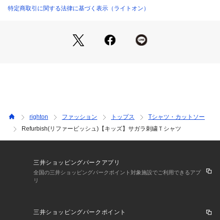
特定商取引に関する法律に基づく表示（ライトオン）
商品番号：
1109600000988 
（モール）
A53-22394 （ショップ）
【スタイリング】
デニムやショートパンツと組み合わせることで、カジュアルな
スタイルが完成します。
スニーカーやサンダルを合わせれば、遊びに出かける準備も万
端。
さまざまなシーンで活躍するアイテムです。
size｜着丈｜胸囲｜袖丈｜肩幅
１３０｜50｜92｜15｜44
１４０｜53｜96｜16｜46
righton
ファッション
トップス
Tシャツ・カットソー
１５０｜56｜100｜17｜48
Refurbish(リファービッシュ)【キッズ】サガラ刺繍Ｔシャツ
１６０｜59｜104｜18｜50
三井ショッピングパークアプリ
全国の三井ショッピングパークポイント対象施設でご利用できるアプ
リ
三井ショッピングパークポイント