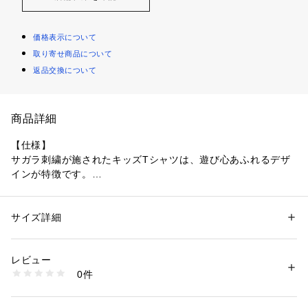
価格表示について
取り寄せ商品について
返品交換について
商品詳細
【仕様】
サガラ刺繍が施されたキッズTシャツは、遊び心あふれるデザ
インが特徴です。
ポップなカラーリングとキュートなフォントが目を引き、カジ
ュアルながらもこだわりのある一枚。
シンプルなボディにインパクトのあるディテールで、着るだけ
サイズ詳細
性別：
キッズ・ベビー
で楽しい気分になれます。
カテゴリー：
ファッション
 ＞ 
トップス
 ＞ 
Tシャツ・カットソー
素材：本体: ポリエステル55% 
 本体: 綿45% 
レビュー
【素材】
 リブ部分: ポリエステル65% 
0件
柔らかく快適なコットン素材を使用しており、肌に優しく安心
 リブ部分: 綿30% 
 リブ部分: ポリウレタン5% 
です。
 刺繍部分: アクリル100%
通気性が良く、アクティブなお子様の日常使いにぴったり。
生産国：中国製