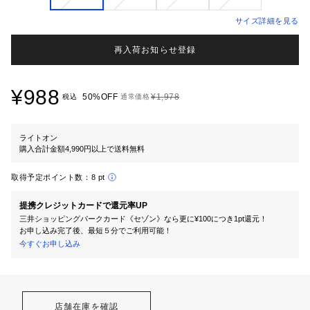
サイズ詳細を見る
再入荷お知らせ登録
¥988
50%OFF
¥1,978
税込
通常価格
ライトオン
購入合計金額4,990円以上で送料無料
取得予定ポイント数：
8 pt
提携クレジットカードで還元率UP
三井ショッピングパークカード《セゾン》なら更に¥100につき1pt還元！
お申し込み完了後、最短５分でご利用可能！
今すぐお申し込み
店舗在庫を確認