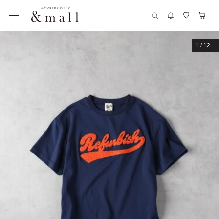
1
/
12