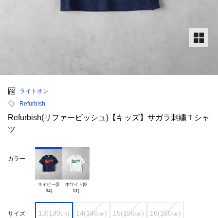
ライトオン
Refurbish
Refurbish(リファービッシュ)【キッズ】サガラ刺繍Ｔシャ
ツ
カラー
ネイビー(0

ホワイト(0

13(130㎝)
14(140㎝)
15(150㎝)
16(160㎝)
サイズ