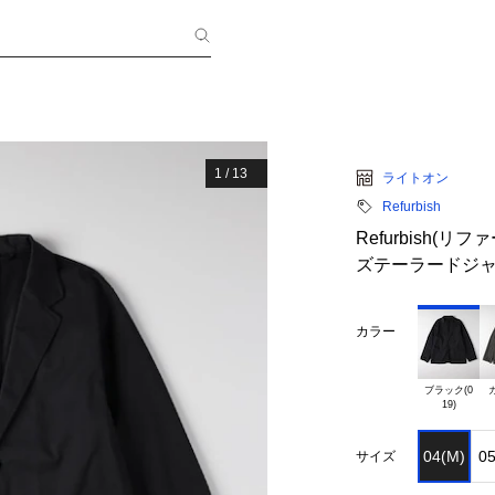
1
/
13
ライトオン
Refurbish
Refurbish
ズテーラードジ
カラー
ブラック(0

カ
04(M)
05
サイズ