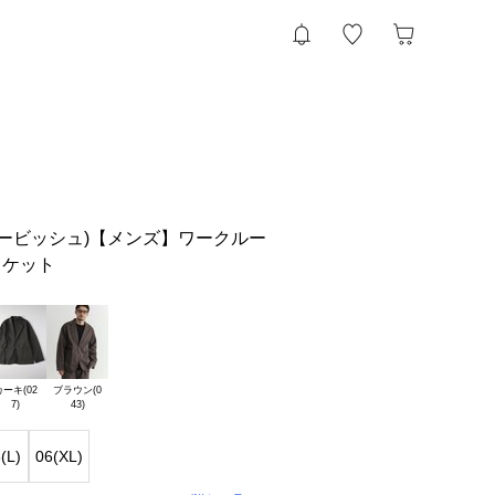
(リファービッシュ)【メンズ】ワークルー
ャケット
ーキ(02

ブラウン(0

(L)
06(XL)