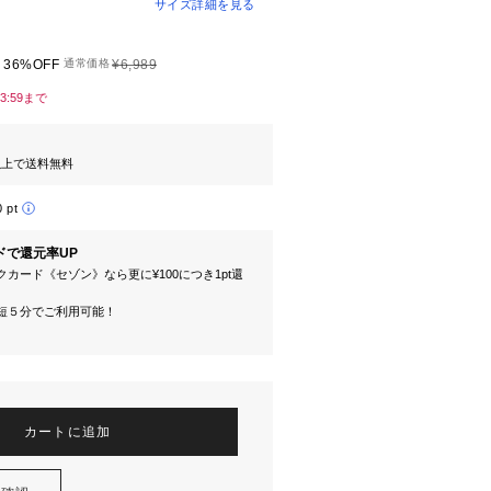
サイズ詳細を見る
36%OFF
通常価格
¥6,989
23:59まで
円以上で送料無料
0 pt
ドで還元率UP
カード《セゾン》なら更に¥100につき1pt還
短５分でご利用可能！
カートに追加