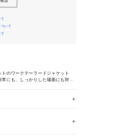
を確認
いて
について
いて
ットのワークテーラードジャケット
日常にも、しっかりした場面にも対応
。
ケットとしっかりしたステッチワーク
むようにデザインされており、無駄の
象を与えます。
ション
 ＞ 
ジャケット
 ＞ 
テーラードジャケッ
テル100%
製
ルゼを使用したこのジャケットは、軽や
00838 
（モール）
ップ）
、着心地に優れています。