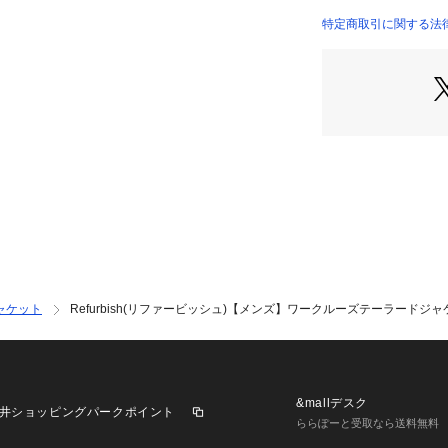
シワが寄りにくく
め、忙しい日常で
特定商取引に関する法
洗練されたスタイ
トです。 
【スタイリング】
 シンプルなTシ
で、リラックスし
スニーカーやブー
ングを提案します
size｜着丈｜胸
Ｍ｜71｜114｜61｜
Ｌ｜73｜120｜63
ＸＬ｜75｜126｜6
ャケット
Refurbish(リファービッシュ)【メンズ】ワークルーズテーラードジ
&mallデスク
井ショッピングパークポイント
ららぽーと受取なら送料無料