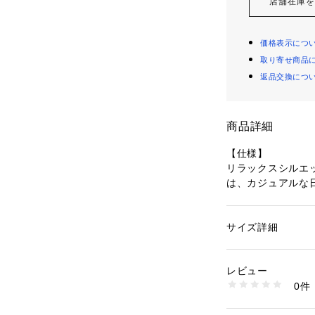
店舗在庫
価格表示につ
取り寄せ商品
返品交換につ
商品詳細
【仕様】
リラックスシルエ
は、カジュアルな
できる便利な一着
大きめのパッチポ
が、素材に溶け込
サイズ詳細
性別：
メンズ
ない洗練された印
カテゴリー：
ファッ
ト
素材：本体: ポリエス
レビュー
【素材】
生産国：カンボジア
0件
 ポリエステルカ
商品番号：
11096000
A47-44017 （ショ
かで通気性が良く