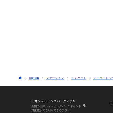
righton
ファッション
ジャケット
テーラードジ
三井ショッピングパークアプリ
三
全国の三井ショッピングパークポイント
対象施設でご利用できるアプリ