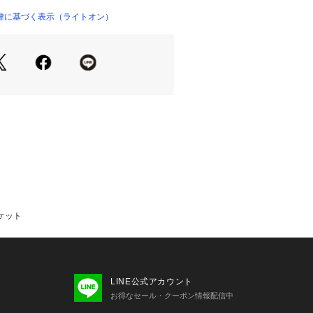
、イージーケア特性を備えているた
もスマートに着こなせます。
律に基づく表示（ライトオン）
ルをキープしやすいのが嬉しいポイン
ャツやタートルネックとの組み合わせ
たカジュアルスタイルを楽しめます。
ツを加えて、シーンに応じたスタイリ
。
囲｜袖丈｜肩幅
46.5
｜48
5｜49.5
ャケット
LINE公式アカウント
お得なセール・クーポン情報配信中