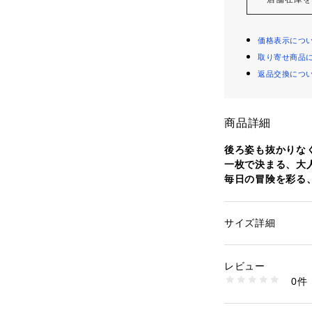
価格表示につ
取り寄せ商品
返品交換につ
商品詳細
後ろ姿も抜かりな
一枚で決まる、大
毎日の冒険を彩る
■Point
・存在感抜群の「
サイズ詳細
性別：
キッズ・ベビ
背中いっぱいに広
カテゴリー：
ファッ
素材：本体: 綿100%
後ろ姿だけでオシ
 リブ部分: 綿98% 
レビュー
アウターを脱いだ
 リブ部分: ポリウレ
0件
生産国：バングラデ
商品番号：
11096000
・今っぽさを演出
A53-25442 （ショ
肩のラインを落と