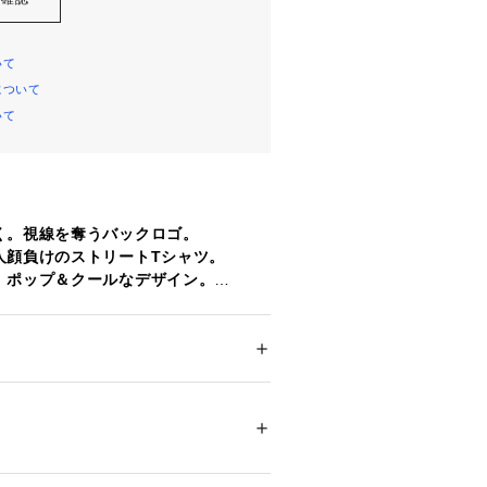
いて
について
いて
く。視線を奪うバックロゴ。
人顔負けのストリートTシャツ。
、ポップ＆クールなデザイン。
バックプリント」
ー
がるロゴデザインがインパクト大。
ション
 ＞ 
トップス
 ＞ 
Tシャツ・カットソー
 
ャレな雰囲気を演出します。
時も主役級の可愛さです。
タン2%
シュ製
00219 
（モール）
する「ドロップショルダー」
ップ）
した、ややゆとりのあるシルエット。