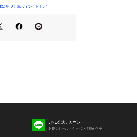
り、動き回るお子様も窮屈感なく過ご
律に基づく表示（ライトオン）
ドのストリートスタイルが完成。
「快適な着心地」
地よい、なめらかな肌触りのカットソ
、透け感を気にせず一枚でさらりと着
節も快適に過ごせます。。
ントが目を惹く、ストリート感溢れる
。
ダー柄の「BOOM」ロゴでポップに、
クル状のタイポグラフィで大人っぽく
なクルーネック仕様で、ヨレにくいリ
LINE公式アカウント
を持たせたボックスシルエットが、子
お得なセール・クーポン情報配信中
大人びた抜け感を両立させています。