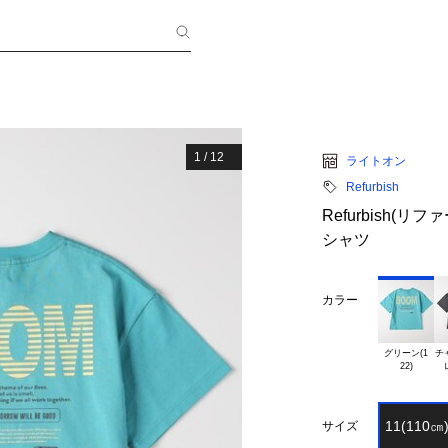
1
/
12
ライトオン
Refurbish
Refurbish
シャツ
カラー
グリーン(1

チ
11(110㎝
サイズ