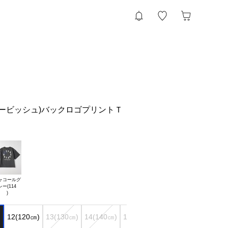
(リファービッシュ)バックロゴプリントＴ
ャコールグ

レー(114

)
12(120㎝)
13(130㎝)
14(140㎝)
15(150㎝)
16(160㎝)