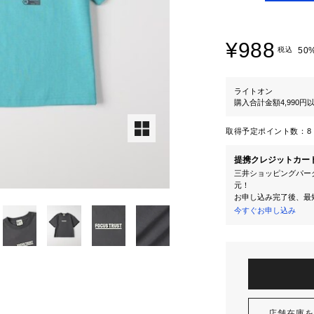
¥988
税込
50
ライトオン
購入合計金額4,990
取得予定ポイント数：
8 
提携クレジットカー
三井ショッピングパーク
元！
お申し込み完了後、最
今すぐお申し込み
店舗在庫