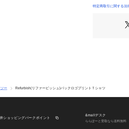
リラックス感があ
特定商取引に関する法
せます。
着るだけでトレン
・毎日着たくなる
素肌に触れても心
ー素材。
適度な厚みがあり
用可能。
汗をかきやすい季
【仕様】
大胆なバックプリ
半袖Tシャツです
トソー
Refurbish(リファービッシュ)バックロゴプリントＴシャツ
ターコイズはボー
チャコールはサー
仕上げました。
首元はベーシック
ブ仕立て。
&mallデスク
井ショッピングパークポイント
身幅に少しゆとり
ららぽーと受取なら送料無料
供らしい可愛さと