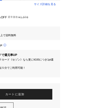
サイズ詳細を見る
%OFF
通常価格
¥1,978
円以上で送料無料
pt
ドで還元率UP
カード《セゾン》なら更に¥100につき1pt還
短５分でご利用可能！
カートに追加
を確認