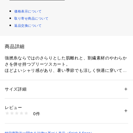
価格表示について
取り寄せ商品について
返品交換について
商品詳細
強撚糸ならではのさらりとした肌離れと、割繊素材のやわらか
さを併せ持つプリーツスカート。
ほどよいシャリ感があり、暑い季節でも涼しく快適に穿いてい
ただけます。
裾に向かってプリーツが自然に消えていく“消しプリーツ”デザ
インで、ラフでこなれた印象に。
サイズ詳細
性別：
レディース
ウエストはゴム仕様でリラックス感があり、Tシャツ合わせで
カテゴリー：
ファッション
 ＞ 
スカート
 ＞ 
ロング・マキシ丈スカート
素材：本体:ポリエステル100% ペチコート:ポリエステル100%
も女性らしく決まる、着回し力の高い一枚です。
生産国：中国
レビュー
洗濯：本体:手洗い可能、ペチコート:洗濯機洗い（弱）、色あせ、プリー
0件
※取り扱いについては、商品についている品質表示でご確認く
ツ加工（家庭アイロンで修正不可能なもの）、デリケート製品（薄手の製
品・シルクなど）
ださい。
※詳しい洗濯方法については、商品の品質表示タグをご覧ください
商品番号：
1101300007050 
（モール）
※こちらの商品は、Spick & Spanでの取り扱いになります。
26060200904020 （ショップ）