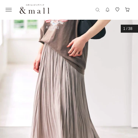
1
/
38