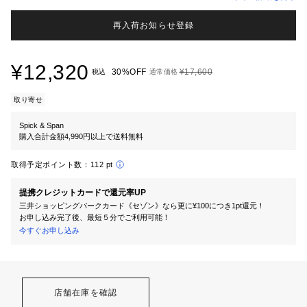
再入荷お知らせ登録
¥12,320
30%OFF
¥17,600
税込
通常価格
取り寄せ
Spick & Span
購入合計金額4,990円以上で送料無料
取得予定ポイント数：
112 pt
提携クレジットカードで還元率UP
三井ショッピングパークカード《セゾン》なら更に¥100につき1pt還元！
お申し込み完了後、最短５分でご利用可能！
今すぐお申し込み
店舗在庫を確認