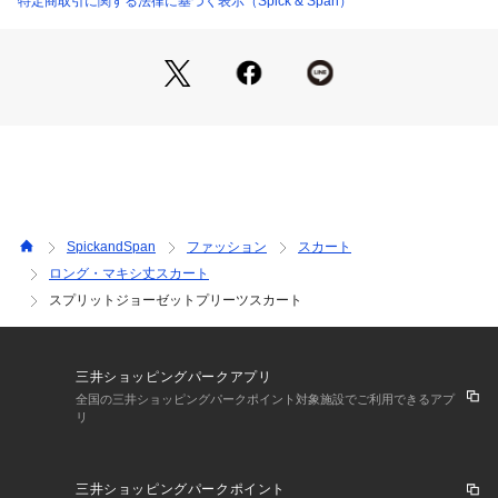
特定商取引に関する法律に基づく表示（Spick & Span）
 直接店舗へお問い合わせの際は Spick & Span店舗へお願いい
たします。
※照明の関係により、実際よりも色味が違って見える場合があ
ります。
またパソコン・スマートフォンなどの環境により、若干製品と
画像のカラーが異なる場合もございます。
※商品の色味は、商品アップ画像をご参照ください。
SpickandSpan
ファッション
スカート
ロング・マキシ丈スカート
スプリットジョーゼットプリーツスカート
三井ショッピングパークアプリ
全国の三井ショッピングパークポイント対象施設でご利用できるアプ
リ
三井ショッピングパークポイント