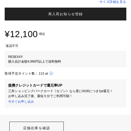
サイズ詳細を見る
再入荷お知らせ登録
¥12,100
税込
返品不可
RESEXXY
購入合計金額4,990円以上で送料無料
取得予定ポイント数：
110 pt
提携クレジットカードで還元率UP
三井ショッピングパークカード《セゾン》なら更に¥100につき1pt還元！
お申し込み完了後、最短５分でご利用可能！
今すぐお申し込み
店舗在庫を確認