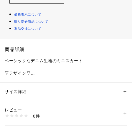
価格表示について
取り寄せ商品について
返品交換について
商品詳細
ベーシックなデニム生地のミニスカート
▽デザイン▽
しっかりとしたデニム生地で仕立て、程よい厚みとハリが特徴
のミニスカート。
ベーシックながら、ヴィンテージ風の色落ち加工がこなれ感を
サイズ詳細
性別：
レディース
演出。
カテゴリー：
ファッション
 ＞ 
スカート
 ＞ 
ミニ丈スカート
素材：表地:綿99％ ポリウレタン1％ 裏地:ポリエステル100％
インパン付きで安心感があり、アクティブなシーンでも使いや
生産国：中国製
レビュー
すいです◎
商品番号：
1099800002310 
（モール）
0件
ハイウエストなので美脚効果も抜群！
152632532401 （ショップ）
▽カラー▽