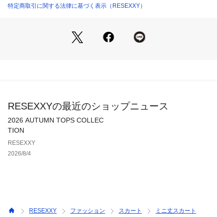
アイスブルー・インディゴの2色展開。
特定商取引に関する法律に基づく表示（RESEXXY）
▽スタイリング▽
Tシャツからニット、ブラウスまでどんなトップスにもマッチ
します。
1着持っているとシーズンレスに活躍するスカートです。
※着用画像はフラッシュの加減で実際の製品と色味等が異なる
場合がございますので、生地のズームアップ画像をご確認くだ
さい。
RESEXXYの最近のショップニュース
※ご利用の端末画面の設定により実際の商品と色味が異なる場
合がございます。
2026 AUTUMN TOPS COLLEC
TION
【商品特徴】
RESEXXY
透け感：なし
2026/8/4
伸縮性：なし
生地の厚さ：普通
サイズ感：細身
裏地：あり
ポケット：(前/後)
RESEXXY
ファッション
スカート
ミニ丈スカート