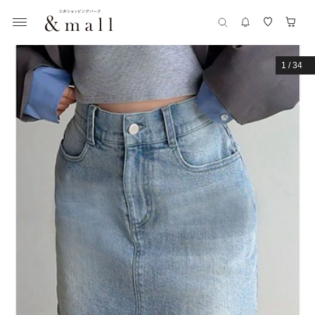
1
/
34