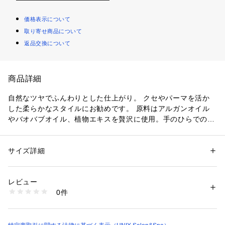
価格表示について
取り寄せ商品について
返品交換について
商品詳細
自然なツヤでふんわりとした仕上がり。 クセやパーマを活か
した柔らかなスタイルにお勧めです。 原料はアルガンオイル
やバオバブオイル、植物エキスを贅沢に使用。手のひらでのば
してから使うことで髪にとてもなじみます。 スタイリングワ
ックスシリーズ同士を混ぜ合わせる量によっても、ゆるふわな
カール感や、艶のある質感、ハードな束感を出したりと髪を自
サイズ詳細
性別：
レディース
メンズ
由にコントロールしてくれます。

カテゴリー：
コスメ・ビューティー
 ＞ 
ヘアケア
 ＞ 
ヘアスタイリング剤
・ふんわりやわらか質感 自然な動きとツヤ コテ巻き後のセッ
生産国：日本
レビュー
トに最適です

商品番号：
1098800000008 
（モール）
0件
・こだわり成分配合 潤いを強化

37 （ショップ）
・ツヤを与え軽やかな動きをルーズ感 リラックス感 巻き髪の
仕上げにおススメ

・優しいフローラルローズの香り
