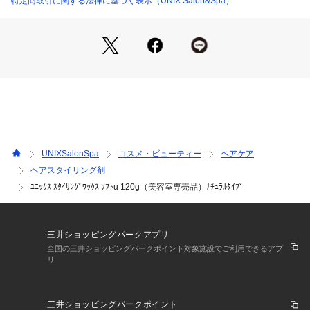
特定商取引に関する法律に基づく表示（UNIX Salon&Spa）
・美容室専売品 内容量：120ｇ
UNIXSalonSpa
コスメ・ビューティー
ヘアケア
ヘアスタイリング剤
ﾕﾆｯｸｽ ｽﾀｲﾘﾝｸﾞﾜｯｸｽ ｿﾌﾄu 120g（美容室専売品）ﾅﾁｭﾗﾙﾀｲﾌﾟ
三井ショッピングパークアプリ
全国の三井ショッピングパークポイント対象施設でご利用できるアプ
リ
三井ショッピングパークポイント