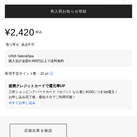
再入荷お知らせ登録
¥2,420
税込
取り寄せ
返品不可
UNIX Salon&Spa
購入合計金額4,990円以上で送料無料
取得予定ポイント数：
22 pt
提携クレジットカードで還元率UP
三井ショッピングパークカード《セゾン》なら更に¥100につき1pt還元！
お申し込み完了後、最短５分でご利用可能！
今すぐお申し込み
店舗在庫を確認