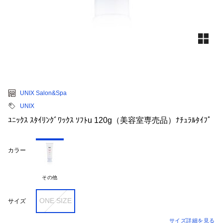
UNIX Salon&Spa
UNIX
ﾕﾆｯｸｽ ｽﾀｲﾘﾝｸﾞﾜｯｸｽ ｿﾌﾄu 120g（美容室専売品）ﾅﾁｭﾗﾙﾀｲﾌﾟ
カラー
その他
ONE SIZE
サイズ
サイズ詳細を見る