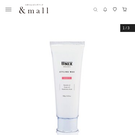
1
/
3