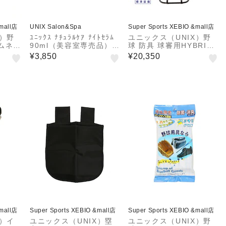
&mall店
UNIX Salon&Spa
Super Sports XEBIO &mall店
X）野
ﾕﾆｯｸｽ ﾅﾁｭﾗﾙｹｱ ﾅｲﾄｾﾗﾑ
ユニックス（UNIX）野
ムネッ
90ml（美容室専売品）※
球 防具 球審用HYBRID
洗い流さないﾄﾘｰﾄﾒﾝﾄ
マスク 硬式 軟式 両用 B
¥3,850
¥20,350
X84-88 【メーカー取り
寄せ】
&mall店
Super Sports XEBIO &mall店
Super Sports XEBIO &mall店
X）イ
ユニックス（UNIX）塁
ユニックス（UNIX）野