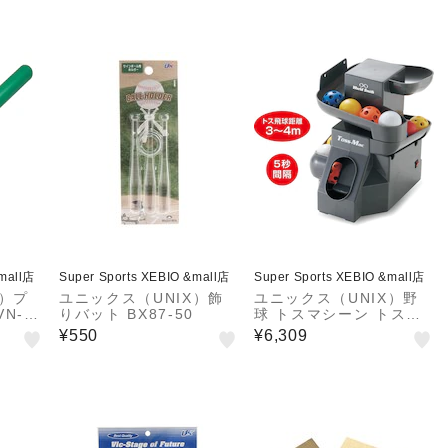
&mall店
Super Sports XEBIO &mall店
Super Sports XEBIO &mall店
X）プ
ユニックス（UNIX）飾
ユニックス（UNIX）野
N-18
りバット BX87-50
球 トスマシーン トスマ
ック BX77-77 自主練
¥550
¥6,309