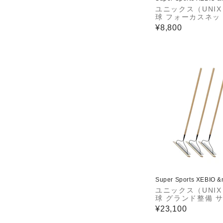
ユニックス（UNI
球 フォーカスネット
75-61 【メーカ
¥8,800
せ】
Super Sports XEBIO 
ユニックス（UNI
球 グランド整備 
ト マルチレーキ 3
¥23,100
79-02 【メーカ
せ】