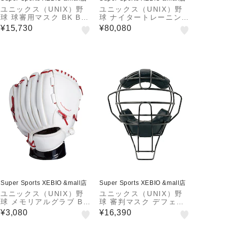
ユニックス（UNIX）野
ユニックス（UNIX）野
球 球審用マスク BK BX8
球 ナイタートレーニング
3-74 【メーカー取り寄
LED投光器400W 角度調
¥15,730
¥80,080
せ】
整 BX88-02 【メーカー
取り寄せ】
Super Sports XEBIO &mall店
Super Sports XEBIO &mall店
ユニックス（UNIX）野
ユニックス（UNIX）野
球 メモリアルグラブ BX
球 審判マスク デフェン
77-21 WTRD 【メーカ
ドフレームマスク 硬式
¥3,080
¥16,390
ー取り寄せ】
軟式 両用 BX83-86 【メ
ーカー取り寄せ】