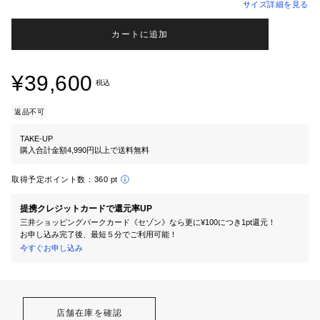
サイズ詳細を見る
カートに追加
¥39,600
税込
返品不可
TAKE-UP
購入合計金額4,990円以上で送料無料
取得予定ポイント数：
360 pt
提携クレジットカードで還元率UP
三井ショッピングパークカード《セゾン》なら更に¥100につき1pt還元！
お申し込み完了後、最短５分でご利用可能！
今すぐお申し込み
店舗在庫を確認