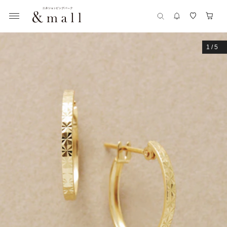
1
/
5