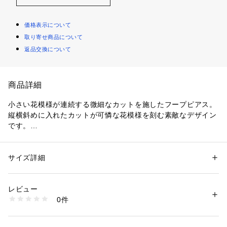
価格表示について
取り寄せ商品について
返品交換について
商品詳細
小さい花模様が連続する微細なカットを施したフープピアス。
縦横斜めに入れたカットが可憐な花模様を刻む素敵なデザイン
です。
光が多方向に反射して華やかに煌めきます。
外径は約15ミリ。どなたにも着けやすい程よいサイズ感です。
サイズ詳細
性別：
レディース
*テイクアップの商品は、日本の職人の手仕事により作られた
カテゴリー：
ファッション
 ＞ 
腕時計・アクセサリー
 ＞ 
ピアス
素材：Ｋ10イエローゴールド( ポスト部分のみＫ18イエローゴールド)
 Made in Japan です。
生産国：日本
レビュー
商品番号：
1020000003054 
（モール）
0件
2767475 （ショップ）