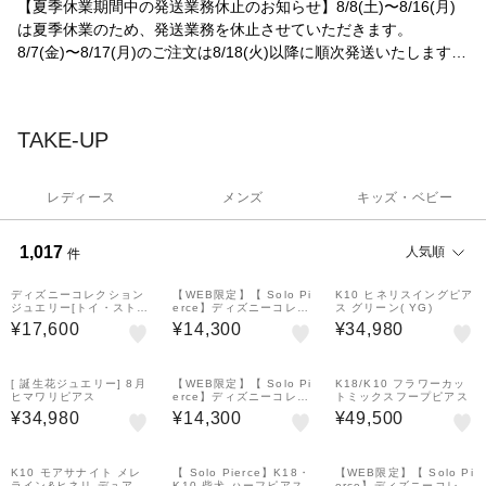
【夏季休業期間中の発送業務休止のお知らせ】8/8(土)〜8/16(月)
は夏季休業のため、発送業務を休止させていただきます。
8/7(金)〜8/17(月)のご注文は8/18(火)以降に順次発送いたします。
ご不便をお掛けいたしますが、何卒ご理解の程、宜しくお願い申
し上げます。
複数ご注文の場合は、一つのパッケージにまとめてお包みしてお
TAKE-UP
ります。個別包装をご希望の場合は回数を分けてご購入頂くよう
にお願い致します。
レディース
メンズ
キッズ・ベビー
1,017
人気順
件
ディズニーコレクション
【WEB限定】【 Solo Pi
K10 ヒネリスイングピア
ジュエリー[トイ・ストー
erce】ディズニーコレク
ス グリーン( YG)
リー]ピアス
ションジュエリー[トイ・
¥17,600
¥14,300
¥34,980
ストーリー]ピアス
[ 誕生花ジュエリー] 8月
【WEB限定】【 Solo Pi
K18/K10 フラワーカッ
ヒマワリピアス
erce】ディズニーコレク
トミックスフープピアス
ションジュエリー[トイ・
¥34,980
¥14,300
¥49,500
ストーリー]ピアス
K10 モアサナイト メレ
【 Solo Pierce】K18・
【WEB限定】【 Solo Pi
ライン&ヒネリ デュアル
K10 柴犬 ハーフピアス
erce】ディズニーコレク