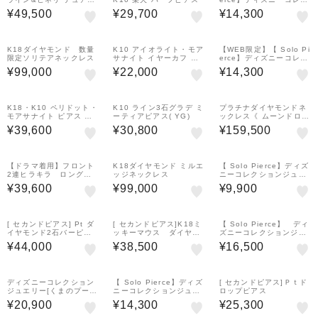
イヤーカフ( YG)
ションジュエリー[トイ・
¥49,500
¥29,700
¥14,300
ストーリー]ピアス
K18ダイヤモンド 数量
K10 アイオライト・モア
【WEB限定】【 Solo Pi
限定ソリテアネックレス
サナイト イヤーカフ 天
erce】ディズニーコレク
体
ションジュエリー[トイ・
¥99,000
¥22,000
¥14,300
ストーリー]ピアス
K18・K10 ペリドット・
K10 ライン3石グラデ ミ
プラチナダイヤモンドネ
モアサナイト ピアス ネ
ーティアピアス( YG)
ックレス《 ムーンドロッ
ビュラ
プ》
¥39,600
¥30,800
¥159,500
【ドラマ着用】フロント
K18ダイヤモンド ミルエ
【 Solo Pierce】ディズ
2連ヒラキラ ロングネ
ッジネックレス
ニーコレクションジュエ
ックレス( YG)
リー[トイ・ストーリー]
¥39,600
¥99,000
¥9,900
ピアス
[ セカンドピアス] Pt ダ
[ セカンドピアス]K18ミ
【 Solo Pierce】 ディ
イヤモンド2石バーピア
ッキーマウス ダイヤモ
ズニーコレクションジュ
ス0. 04ct
ンドハーフセカンドピア
エリー［ラプンツェル］
¥44,000
¥38,500
¥16,500
ス（ YG)
ピアス(Cherish)
ディズニーコレクション
【 Solo Pierce】ディズ
[ セカンドピアス]Ｐｔド
ジュエリー[くまのプーさ
ニーコレクションジュエ
ロップピアス
ん]イヤーカフ(Melting)
リー[トイ・ストーリー]
¥20,900
¥14,300
¥25,300
ピアス