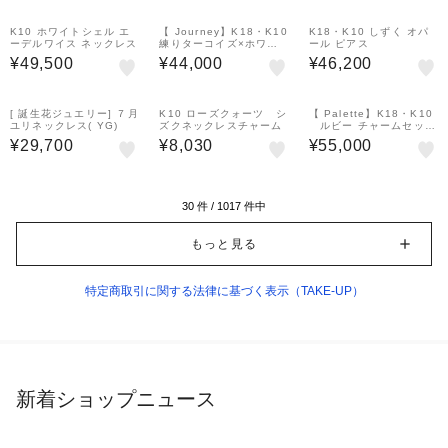
K10 ホワイトシェル エ
【 Journey】K18・K10
K18・K10 しずく オパ
ーデルワイス ネックレス
練りターコイズ×ホワイ
ール ピアス
トクォーツ ピアス ブル
¥49,500
¥44,000
¥46,200
ーモスク
[ 誕生花ジュエリー] ７月
K10 ローズクォーツ シ
【 Palette】K18・K10
ユリネックレス( YG)
ズクネックレスチャーム
ルビー チャームセッ
ト ピアス［ Twilight］
¥29,700
¥8,030
¥55,000
( YG)
30
件 /
1017
件中
もっと見る
特定商取引に関する法律に基づく表示（TAKE-UP）
新着ショップニュース