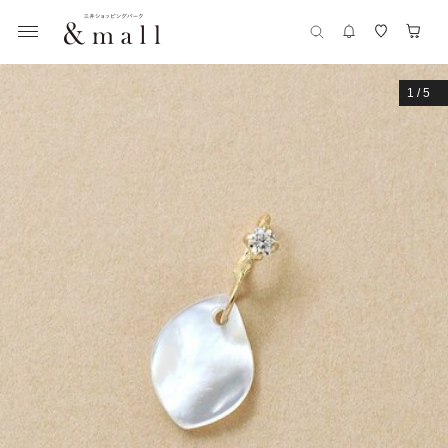
1
/
5