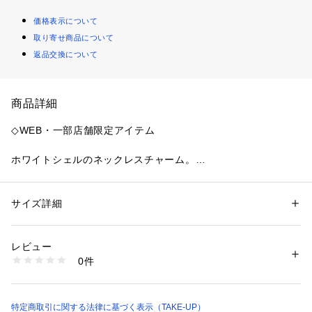
価格表示について
取り寄せ商品について
返品交換について
商品詳細
◇WEB・一部店舗限定アイテム
ホワイトシェルのネックレスチャーム。
ニュアンスのある形とホワイトシェルの艶めきが洗練されたデ
ザインです。ワンポイントのキュービックジルコニアが煌めき
サイズ詳細
性別：
レディース
を添えます。ホワイトカラーでコーディネートに合わせやすい
カテゴリー：
ファッション
 ＞ 
腕時計・アクセサリー
 ＞ 
チャーム
素材：K10イエローゴールド、ホワイトシェル、キュービックジルコニア
アイテムです。
（クリア）
レビュー
生産国：日本
0件
商品番号：
1020000002487 
（モール）
3266193 （ショップ）
*天然石を使用しています。多少の色幅がありますが、ご了承
ください。
*テイクアップの商品は、日本の職人の手仕事により作られた
特定商取引に関する法律に基づく表示（TAKE-UP）