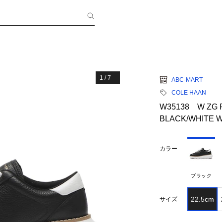
1
/
7
ABC-MART
COLE HAAN
W35138 W ZG
BLACK/WHITE W
カラー
ブラック
22.5cm
サイズ