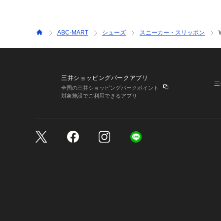
ABC-MART
シューズ
スニーカー・スリッポン
三井ショッピングパークアプリ
三
全国の三井ショッピングパークポイント
対象施設でご利用できるアプリ
三井不動産が展開する商
サイトのご利用上の注