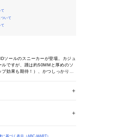
いて
について
いて
ANDソールのスニーカーが登場。カジュ
ールですが、踵は約50MMと厚めのソ
ップ効果も期待！）、かつしっかりと
ラフト感・上質感をプラスしていま
も安心してお履きいただけます。
＋軽量のゴム製アウトソールに更にZE
ズ
 ＞ 
スニーカー・スリッポン
レックスグルーブ(溝)が加わり、屈曲
。
ついては、商品の品質表示タグをご覧くださ
64289 
（モール）
ますので、あくまでも目安とお考え下さ
ョップ）
に基づく表示（ABC-MART）