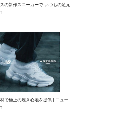
スの新作スニーカーで いつもの足元、
愛くアップデート
T
材で極上の履き心地を提供 | ニューバ
T