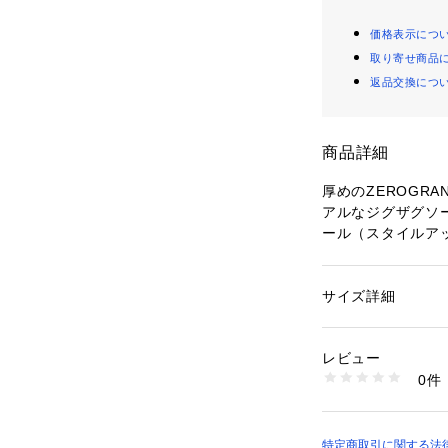
価格表示につ
取り寄せ商品
返品交換につ
商品詳細
厚めのZEROGR
アルなジグザグソ
ール（スタイルア
したウェルトもク
す。
WP仕様で雨の日
サイズ詳細
性別：
レディース
EVAミッドソール
カテゴリー：
シュー
素材：天然皮革
ROGRANＤのフ
生産国：ベトナム
レビュー
性・柔軟性も追加
洗濯：-
0件
※詳しい洗濯方法に
い
【サイズ目安】
商品番号：
10100000
(個人差がござい
7126550001 （シ
い。)
特定商取引に関する法律