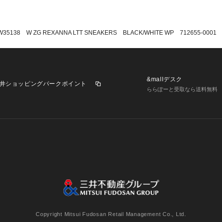
W35138 W ZG REXANNA LTT SNEAKERS BLACK/WHITE WP 712655-0001
&mallデスク
井ショッピングパークポイント
ららぽーと受取なら送料無料
業施設一覧
三井不動産が展開する商業施設への出店をご検討の方へ
意
個人情報保護方針
個人情報の取り扱いについて
利用者情
Copyright Mitsui Fudosan Retail Management Co., Ltd.