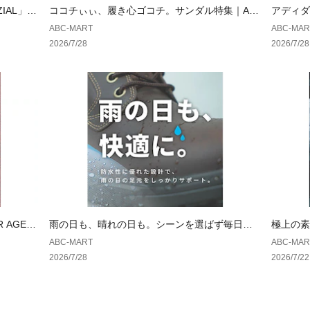
ZIAL」が
ココチぃぃ、履き心ゴコチ。サンダル特集｜AB
アディダ
CSELECT
もっと可
ABC-MART
ABC-MAR
2026/7/28
2026/7/28
 AGED
雨の日も、晴れの日も。シーンを選ばず毎日履
極上の素
ける一足。｜ ホーキンス
ランス
ABC-MART
ABC-MAR
2026/7/28
2026/7/22