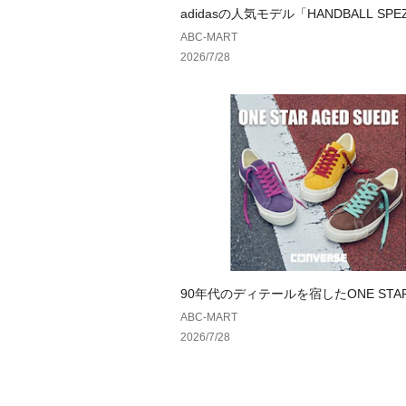
adidasの人気モデル「HANDBALL SPE
夏仕様へ
ABC-MART
2026/7/28
90年代のディテールを宿したONE STAR
SUEDE ｜ コンバース
ABC-MART
2026/7/28