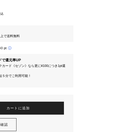
税込
円以上で送料無料
40 pt
ドで還元率UP
カード《セゾン》なら更に¥100につき1pt還
短５分でご利用可能！
カートに追加
を確認