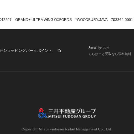
C42297 GRAND+ ULTRA WING OXFORDS *WOODBURY/JAVA 703364-0001
&mallデスク
井ショッピングパークポイント
ららぽーと受取なら送料無料
業施設一覧
三井不動産が展開する商業施設への出店をご検討の方へ
意
個人情報保護方針
個人情報の取り扱いについて
利用者情
Copyright Mitsui Fudosan Retail Management Co., Ltd.