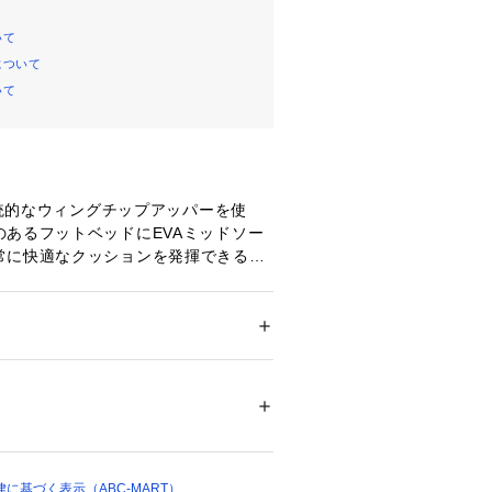
いて
について
いて
の伝統的なウィングチップアッパーを使
のあるフットベッドにEVAミッドソー
常に快適なクッションを発揮できるよ
。またEVAミッドソールにする事で軽
日の着用が可能です。
ズ
 ＞ 
スニーカー・スリッポン
ますので、あくまでも目安とお考え下さ
りは標準です。
ついては、商品の品質表示タグをご覧くださ
61496 
（モール）
しているため、多少の色ムラや生産過
ョップ）
少ある場合がございますので、予めご
に基づく表示（ABC-MART）