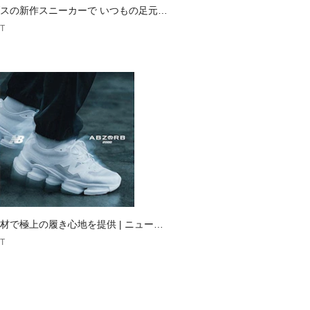
スの新作スニーカーで いつもの足元、
愛くアップデート
T
材で極上の履き心地を提供 | ニューバ
T