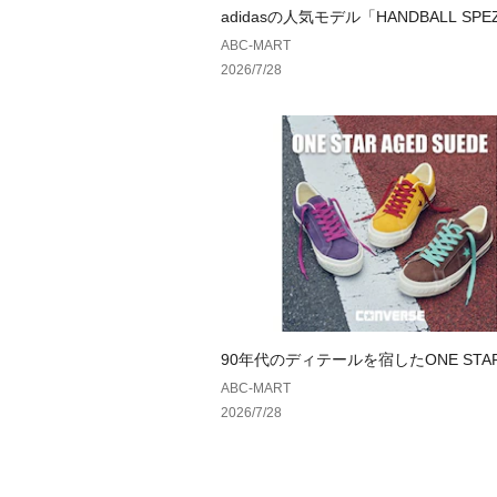
adidasの人気モデル「HANDBALL SPE
夏仕様へ
ABC-MART
2026/7/28
90年代のディテールを宿したONE STAR
SUEDE ｜ コンバース
ABC-MART
2026/7/28