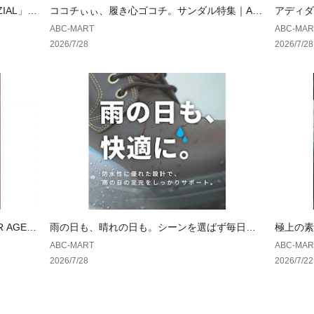
ZIAL」が
ココチぃぃ、履き心ゴコチ。サンダル特集｜AB
アディダ
CSELECT
もっと可
ABC-MART
ABC-MAR
2026/7/28
2026/7/28
 AGED
雨の日も、晴れの日も。シーンを選ばず毎日履
極上の素
ける一足。｜ ホーキンス
ランス
ABC-MART
ABC-MAR
2026/7/28
2026/7/22