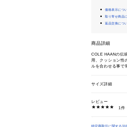
価格表示につ
取り寄せ商品
返品交換につ
商品詳細
COLE HAAN
用、クッション性
ルを合わせる事で
うになっています
量性能を向上。毎
サイズ詳細
性別：
メンズ
【サイズ目安】
カテゴリー：
シュー
素材：天然皮革
(個人差がござい
生産国：ベトナム
レビュー
い。)
洗濯：-
1件
このシューズの作
※詳しい洗濯方法に
い
商品番号：
10100000
※天然皮革を使用
7033640001 （シ
程で生じる傷が多
特定商取引に関する法律