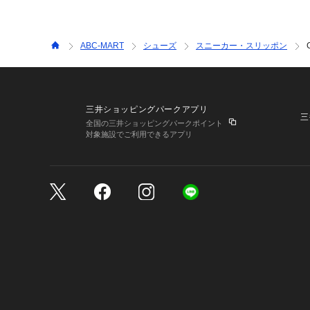
ABC-MART
シューズ
スニーカー・スリッポン
三井ショッピングパークアプリ
三
全国の三井ショッピングパークポイント
対象施設でご利用できるアプリ
三井不動産が展開する商
サイトのご利用上の注