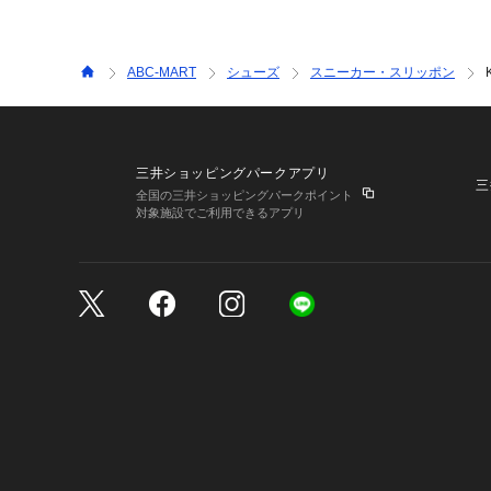
ABC-MART
シューズ
スニーカー・スリッポン
三井ショッピングパークアプリ
三
全国の三井ショッピングパークポイント
対象施設でご利用できるアプリ
三井不動産が展開する商
サイトのご利用上の注