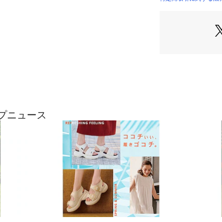
※シューズの製法
がある場合がござ
※商品外装箱（化
梱包材の為、擦過
時から生じている
につきましては商
売とし、箱の痛み
は不良品対応の対
ご購入後の初期不
ップニュース
きない場合、すべ
す。
FB5528-800
キッズモデル【サ
(個人差がござい
い。)
このシューズの作