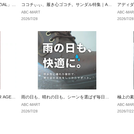
ZIAL」が
ココチぃぃ、履き心ゴコチ。サンダル特集｜AB
アディダ
CSELECT
もっと可
ABC-MART
ABC-MAR
2026/7/28
2026/7/28
 AGED
雨の日も、晴れの日も。シーンを選ばず毎日履
極上の素
ける一足。｜ ホーキンス
ランス
ABC-MART
ABC-MAR
2026/7/28
2026/7/22