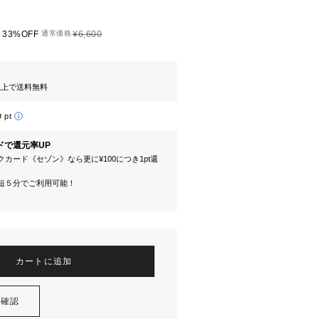
33%OFF
通常価格
¥6,600
円以上で送料無料
9 pt
ドで還元率UP
カード《セゾン》なら更に¥100につき1pt還
短５分でご利用可能！
カートに追加
を確認