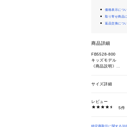
価格表示につ
取り寄せ商品
返品交換につ
商品詳細
FB5528-800
キッズモデル
《商品説明》
このシューズがあ
遊ぶ準備は万端で
 ナイキ リフト 
サイズ詳細
性別：
キッズ・ベビ
通気性を印象付け
カテゴリー：
シュー
素材：合成繊維・合
 ウォータートイで
生産国：インドネシ
レビュー
しもう。
洗濯：-
5件
 柔らかいフォー
※詳しい洗濯方法に
い
トラクションを発
商品番号：
10100000
 調節可能なストラ
6637120004 （シ
びに行けます！
特定商取引に関する法律