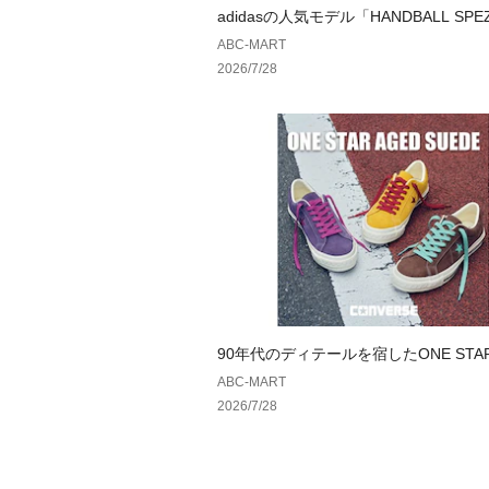
adidasの人気モデル「HANDBALL SPE
夏仕様へ
ABC-MART
2026/7/28
90年代のディテールを宿したONE STAR
SUEDE ｜ コンバース
ABC-MART
2026/7/28