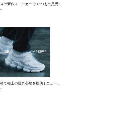
スの新作スニーカーで いつもの足元、
愛くアップデート
T
材で極上の履き心地を提供 | ニューバ
T