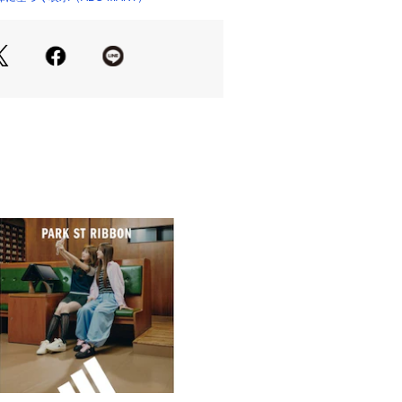
上、接着剤の付着や縫製のズレ、歪み
いますが不良品ではございません。
粧箱）につきましては商品を保護する
痕や細かい傷、破れ、へこみ等が入荷
場合がございます。上記のような商品
品本体の破損ではないことから通常販
を理由とした交換・返品につきまして
象外とさせていただきます。
良については代替の商品のご用意がで
て返品での対応とさせていただきま
イズ目安】
ますので、あくまでも目安とお考え下さ
りは小さめです。