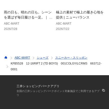
【サイズ目安】
雨の日も、晴れの日も。シーン
極上の素材で極上の履き心地を
(個人差がございますので、あくまでも目安とお考え下さい。)
を選ばず毎日履ける一足。｜ ホ
提供 | ニューバランス
ーキンス
ABC-MART
ABC-MART
このシューズの作りは小さめです。
2026/7/28
2026/7/22
ABC-MART
シューズ
スニーカー・スリッポン
KFB5528 12-16RIFT 2 (TD BOYS) 001COLGY/LCRMS 663712-
0001
三井ショッピングパークアプリ
全国の三井ショッピングパークポイント対象施設でご利用できるアプ
リ