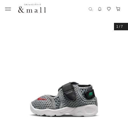
1
/
7