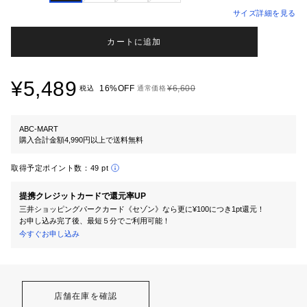
サイズ詳細を見る
カートに追加
¥5,489
16%OFF
¥6,600
税込
通常価格
ABC-MART
購入合計金額4,990円以上で送料無料
取得予定ポイント数：
49 pt
提携クレジットカードで還元率UP
三井ショッピングパークカード《セゾン》なら更に¥100につき1pt還元！
お申し込み完了後、最短５分でご利用可能！
今すぐお申し込み
店舗在庫を確認