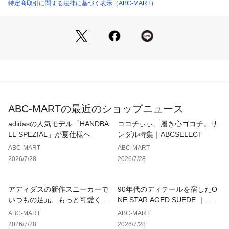
 柔らかいフォームとソリッドラバーが、どんな地面でもトラ
特定商取引に関する法律に基づく表示（ABC-MART）
クションを発揮。
 調節可能なストラップでさっと脱げるから、 すぐに遊びに行
けます!
※ご注文につきまして、カートに入れた時点で在庫は確保され
ません。
また、ご利用ガイド内でご説明差し上げておりますが、システ
ム仕様上、ご注文完了後に在庫切れが発生する場合がございま
す。
ABC-MARTの最近のショップニュース
その場合、キャンセル対応とさせていただきますので予めご了
承ください。
adidasの人気モデル「HANDBA
ココチぃぃ、履き心ゴコチ。サ
ご購入後のご交換の場合、ご希望サイズ完売時にはご返品での
LL SPEZIAL」が夏仕様へ
ンダル特集｜ABCSELECT
ご案内となります。
ABC-MART
ABC-MART
人気商品の為通常の出荷スケジュールよりお時間頂戴する場合
2026/7/28
2026/7/28
がございます。
商品外装箱につきましては商品を保護する梱包材の為、擦過痕
や細かい傷、破れ、へこみ等が入荷した時点で生じている場合
アディダスの新作スニーカーで
90年代のディテールを宿したO
がございます。上記のような商品につきましては商品本体の破
いつもの足元、もっと可愛くア
NE STAR AGED SUEDE ｜ コ
損と判断せず、仕様販売とさせて頂いておりますので、商品外
ップデート
ンバース
ABC-MART
ABC-MART
装箱の痛みを理由とした交換・返品につきましては不良品対応
2026/7/28
2026/7/28
の対象外とさせて頂きます。