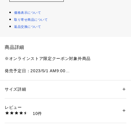
価格表示について
取り寄せ商品について
返品交換について
商品詳細
※オンラインストア限定クーポン対象外商品
発売予定日：2023/5/1 AM9:00
FB5528-001
キッズモデル
サイズ詳細
性別：
キッズ・ベビー
このシューズがあれば、ビーチや公園、よく晴れた庭で遊ぶ準
カテゴリー：
シューズ
 ＞ 
スニーカー・スリッポン
素材：合成繊維・合成繊維
備は万端です。
生産国：インドネシア
レビュー
 ナイキ リフト 2は、オープンホールメッシュが抜群の通気性
洗濯：-
10件
を印象付ける一足。
※詳しい洗濯方法については、商品の品質表示タグをご覧ください
商品番号：
1010000047041 
（モール）
 ウォータートイで水しぶきをあげながら、 暑い夏を楽しも
6637120001 （ショップ）
う。