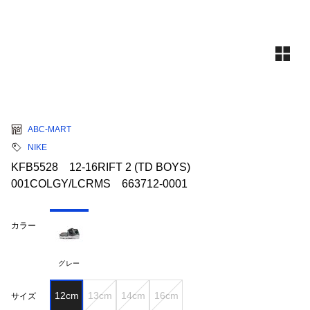
ABC-MART
NIKE
KFB5528 12-16RIFT 2 (TD BOYS)
001COLGY/LCRMS 663712-0001
カラー
グレー
12cm
13cm
14cm
16cm
サイズ